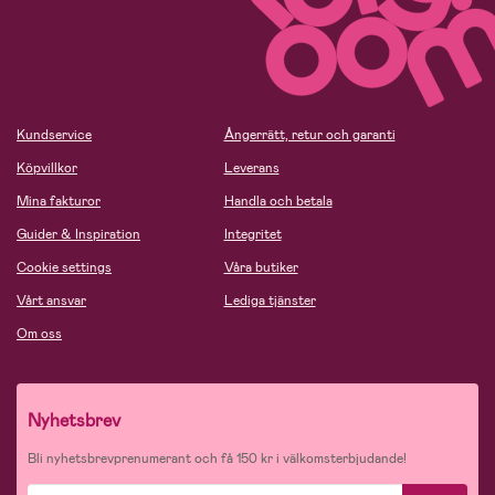
Kundservice
Ångerrätt, retur och garanti
Köpvillkor
Leverans
Mina fakturor
Handla och betala
Guider & Inspiration
Integritet
Cookie settings
Våra butiker
Vårt ansvar
Lediga tjänster
Om oss
Nyhetsbrev
Bli nyhetsbrevprenumerant och få 150 kr i välkomsterbjudande!