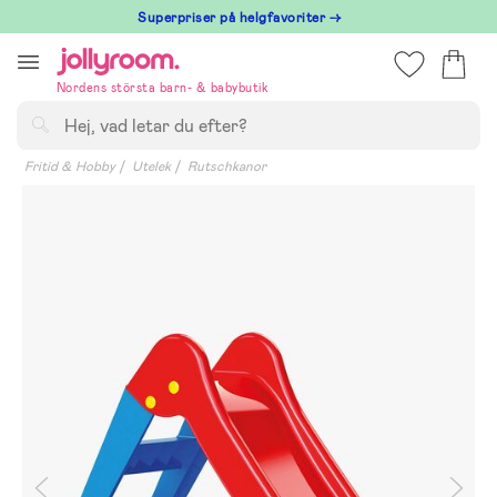
Hoppa
Superpriser på helgfavoriter →
till
innehållet
Nordens största barn- & babybutik
Sök
Fritid & Hobby
Utelek
Rutschkanor