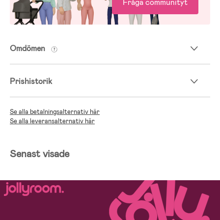
Fråga communityt
Omdömen
Prishistorik
Se alla betalningsalternativ här
Se alla leveransalternativ här
Senast visade