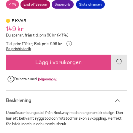
-17%
End of Season
Superpris
Sista chansen
5 KVAR
149 kr
Du sparar, från tid. pris 30 kr (-17%)
i
Tid. pris: 179 kr;
Rek pris: 299 kr
Se prishistorik
Lägg i varukorgen
Delbetala
med
Beskrivning
Uppblåsbar loungestol från Bestway med en ergonomisk design. Den
har ett bekvämt ryggstöd och fotstöd för skön avkoppling. Perfekt
för både inomhus och utomhusbruk.