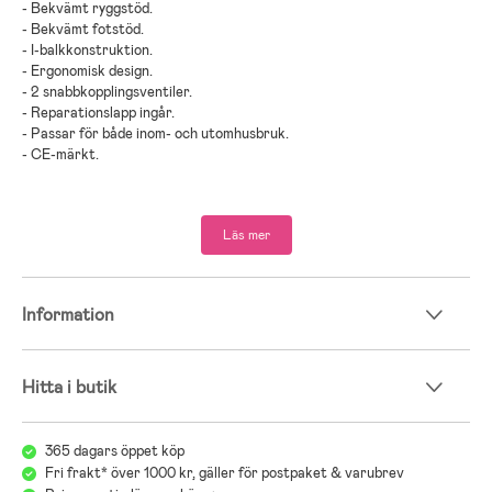
- Bekvämt ryggstöd.
- Bekvämt fotstöd.
- I-balkkonstruktion.
- Ergonomisk design.
- 2 snabbkopplingsventiler.
- Reparationslapp ingår.
- Passar för både inom- och utomhusbruk.
- CE-märkt.
Innehåller: 1 loungestol, 1 reparationslapp.
Läs mer
- Används under tillsyn av vuxen.
- Rekommenderad ålder: Från 8 år.
- PVC-plast.
Information
;
Hitta i butik
365 dagars öppet köp
Fri frakt* över 1000 kr, gäller för postpaket & varubrev