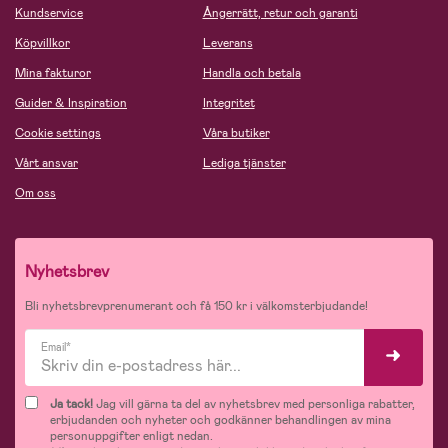
Kundservice
Ångerrätt, retur och garanti
Köpvillkor
Leverans
Mina fakturor
Handla och betala
Guider & Inspiration
Integritet
Cookie settings
Våra butiker
Vårt ansvar
Lediga tjänster
Om oss
Nyhetsbrev
Bli nyhetsbrevprenumerant och få 150 kr i välkomsterbjudande!
Email*
Ja tack!
Jag vill gärna ta del av nyhetsbrev med personliga rabatter,
erbjudanden och nyheter och godkänner behandlingen av mina
personuppgifter enligt nedan.