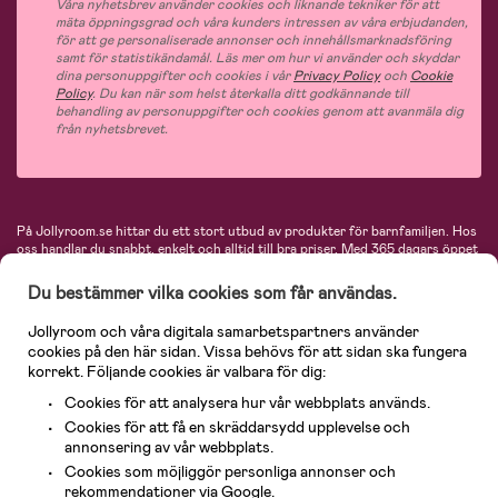
Våra nyhetsbrev använder cookies och liknande tekniker för att
mäta öppningsgrad och våra kunders intressen av våra erbjudanden,
för att ge personaliserade annonser och innehållsmarknadsföring
samt för statistikändamål. Läs mer om hur vi använder och skyddar
dina personuppgifter och cookies i vår
Privacy Policy
och
Cookie
Policy
. Du kan när som helst återkalla ditt godkännande till
behandling av personuppgifter och cookies genom att avanmäla dig
från nyhetsbrevet.
På Jollyroom.se hittar du ett stort utbud av produkter för barnfamiljen.
Hos
oss handlar du snabbt, enkelt och alltid till bra priser.
Med 365 dagars öppet
köp och en mycket kompetent kundtjänst kan du känna dig trygg att handla
hos oss. I vårt sortiment hittar du barnvagnar, bilstolar, kläder för barn och
Du bestämmer vilka cookies som får användas.
baby, produkter för mamman, massor av inspirerande inredning, leksaker,
babyprodukter och mycket mer. Vi erbjuder produkter från välkända
Jollyroom och våra digitala samarbetspartners använder
varumärken så som Britax, Maxi-Cosi, Baby Jogger, BabyBjörn, Didriksons,
cookies på den här sidan. Vissa behövs för att sidan ska fungera
KidKraft, Ergobaby, Philips Avent, Neonate, Cybex, LEGO och många fler.
korrekt. Följande cookies är valbara för dig:
Välkommen in och kika runt i Nordens största barn- och babybutik på nätet!
Cookies för att analysera hur vår webbplats används.
Cookies för att få en skräddarsydd upplevelse och
annonsering av vår webbplats.
Cookies som möjliggör personliga annonser och
rekommendationer via Google.