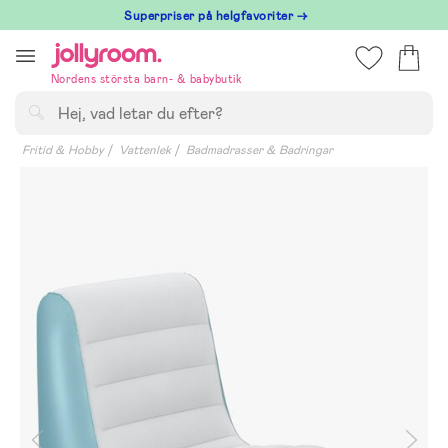
Hoppa
Superpriser på helgfavoriter →
till
innehållet
Nordens största barn- & babybutik
Sök
Fritid & Hobby
Vattenlek
Badmadrasser & Badringar