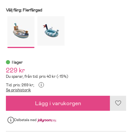
Välj färg:
Flerfärgad
I lager
229 kr
Du sparar, från tid. pris 40 kr (-15%)
i
Tid. pris: 269 kr;
Se prishistorik
Lägg i varukorgen
Delbetala
med