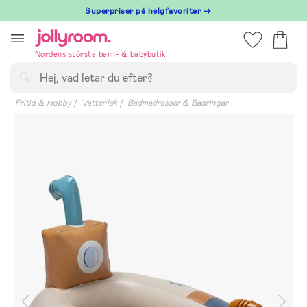
Hoppa
Superpriser på helgfavoriter →
till
innehållet
Nordens största barn- & babybutik
Sök
Fritid & Hobby
Vattenlek
Badmadrasser & Badringar