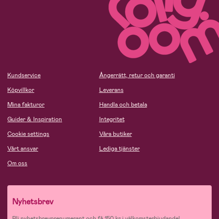
Kundservice
Ångerrätt, retur och garanti
Köpvillkor
Leverans
Mina fakturor
Handla och betala
Guider & Inspiration
Integritet
Cookie settings
Våra butiker
Vårt ansvar
Lediga tjänster
Om oss
Nyhetsbrev
Bli nyhetsbrevprenumerant och få 150 kr i välkomsterbjudande!