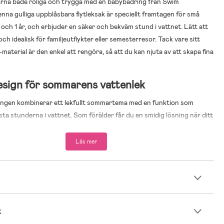
rna både roliga och trygga med en babybadring från Swim
enna gulliga uppblåsbara flytleksak är speciellt framtagen för små
 och 1 år, och erbjuder en säker och bekväm stund i vattnet. Lätt att
ch idealisk för familjeutflykter eller semesterresor. Tack vare sitt
aterial är den enkel att rengöra, så att du kan njuta av att skapa fina
sign för sommarens vattenlek
ingen kombinerar ett lekfullt sommartema med en funktion som
sta stunderna i vattnet. Som förälder får du en smidig lösning när ditt
duceras till vattenlek, och ditt barn får en egen, rolig plats att
ivningen från.
Läs mer
sign som gör vattenleken mer lustfylld
och syns tydligt i badet
n
 en egen plats i vattnet
nvända vid pool, strand och sommarens badstunder
för de allra yngsta vattenlekarna
k
0 × 50 × 25 cm; perfekt för barn från 0–1 år