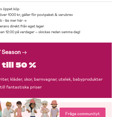
 kg
 100 % PVC
s öppet köp
 över 1000 kr, gäller för postpaket & varubrev
i - läs mer här ->
everans direkt från eget lager
nnan 12:00 på vardagar – skickas redan samma dag!
f Season
→
till 50 %
iter, kläder, skor, barnvagnar, utelek, babyprodukter
till fantastiska priser
Fråga communityt