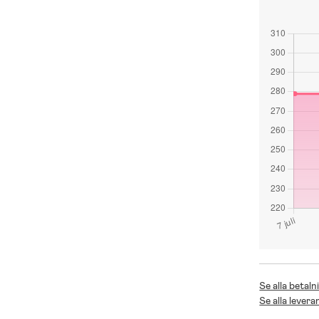
Se alla betaln
Se alla levera