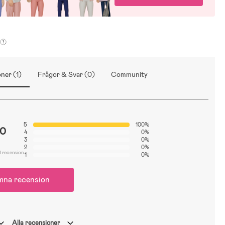
ner (1)
Frågor & Svar (0)
Community
5
100%
.0
4
0%
3
0%
2
0%
1 recension
1
0%
mna recension
Alla recensioner