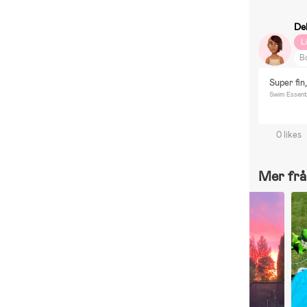
De
L
Bo
B
Super fin,
Swim Essent
0 likes
Mer frå