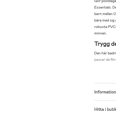
Gör pooldaga
Essentials. D
barn mellan 0
bära med sig o
robusta PVC-m
minnen.
Trygg de
Den här badr
passar de för
barn ska intro
upptäcka omg
Lekfull de
Färgstark 
Informatio
Ger barnet
Lätt att a
Framtagen 
Hitta i buti
Storlek: 7