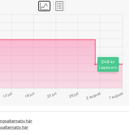
249 kr
Lägsta pris
ingsalternativ här
nsalternativ här