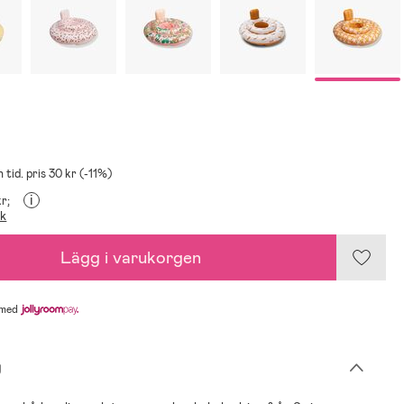
 tid. pris 30 kr (-11%)
i
kr;
ik
Lägg i varukorgen
med
g