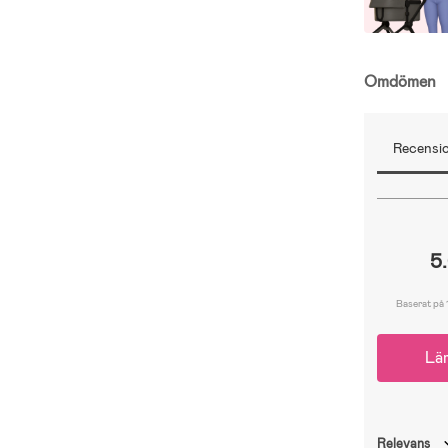
Omdömen
Recensio
5
Baserat på 
Lä
Relevans