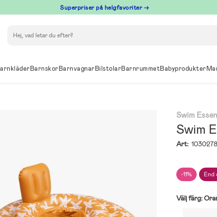
Superpriser på helgfavoriter →
Sök
arnkläder
Barnskor
Barnvagnar
Bilstolar
Barnrummet
Babyprodukter
Ma
Swim Essen
Swim E
Art:
103027
-11%
End 
Välj färg:
Ora