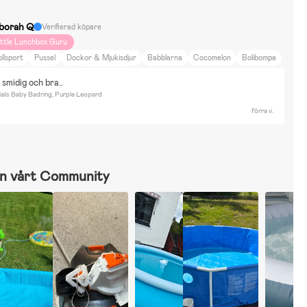
borah Q
Verifierad köpare
ittle Lunchbox Guru
llsport
Pussel
Dockor & Mjukisdjur
Babblarna
Cocomelon
Bolibompa
luey
Bor i Hus
Bil
Brutal römer
 smidig och bra..
ials Baby Badring, Purple Leopard
förra v.
n vårt Community