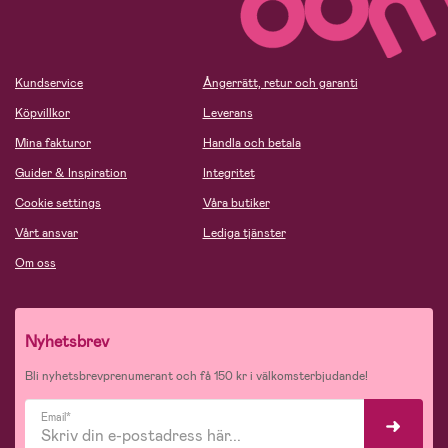
Kundservice
Ångerrätt, retur och garanti
Köpvillkor
Leverans
Mina fakturor
Handla och betala
Guider & Inspiration
Integritet
Cookie settings
Våra butiker
Vårt ansvar
Lediga tjänster
Om oss
Nyhetsbrev
Bli nyhetsbrevprenumerant och få 150 kr i välkomsterbjudande!
Email*