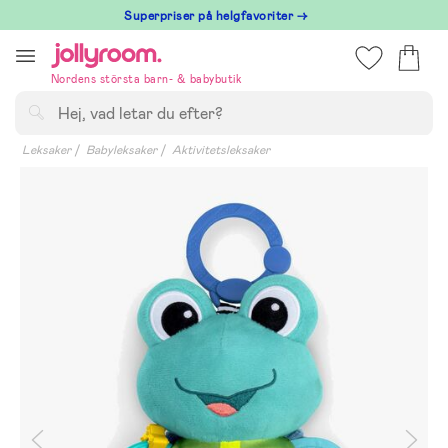
Hoppa
Superpriser på helgfavoriter →
till
innehållet
Nordens största barn- & babybutik
Sök
Leksaker
Babyleksaker
Aktivitetsleksaker