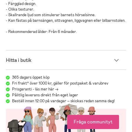
- Färgglad design.
- Olika texturer.
- Skallrande ljud som stimulerar barnets hörselsinne.
- Kan fästas på barnsängen, sittvagnen, liggvagnen eller bilbarnstolen.
- Rekommenderad ålder: Från 6 månader.
Hitta i butik
365 dagars öppet köp
Fri frakt* över 1000 kr, gäller för postpaket & varubrev
Prisgaranti - läs mer här ->
Pålitlig leverans direkt från eget lager
Beställ innan 12:00 på vardagar – skickas redan samma dag!
Fråga communityt