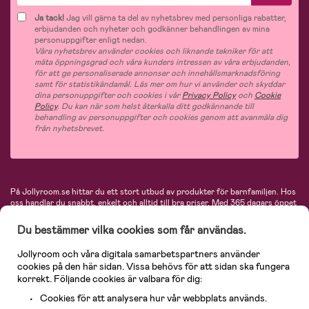
Ja tack!
Jag vill gärna ta del av nyhetsbrev med personliga rabatter,
erbjudanden och nyheter och godkänner behandlingen av mina
personuppgifter enligt nedan.
Våra nyhetsbrev använder cookies och liknande tekniker för att
mäta öppningsgrad och våra kunders intressen av våra erbjudanden,
för att ge personaliserade annonser och innehållsmarknadsföring
samt för statistikändamål. Läs mer om hur vi använder och skyddar
dina personuppgifter och cookies i vår
Privacy Policy
och
Cookie
Policy
. Du kan när som helst återkalla ditt godkännande till
behandling av personuppgifter och cookies genom att avanmäla dig
från nyhetsbrevet.
På Jollyroom.se hittar du ett stort utbud av produkter för barnfamiljen.
Hos
oss handlar du snabbt, enkelt och alltid till bra priser.
Med 365 dagars öppet
köp och en mycket kompetent kundtjänst kan du känna dig trygg att handla
hos oss. I vårt sortiment hittar du barnvagnar, bilstolar, kläder för barn och
Du bestämmer vilka cookies som får användas.
baby, produkter för mamman, massor av inspirerande inredning, leksaker,
babyprodukter och mycket mer. Vi erbjuder produkter från välkända
Jollyroom och våra digitala samarbetspartners använder
varumärken så som Britax, Maxi-Cosi, Baby Jogger, BabyBjörn, Didriksons,
cookies på den här sidan. Vissa behövs för att sidan ska fungera
KidKraft, Ergobaby, Philips Avent, Neonate, Cybex, LEGO och många fler.
korrekt. Följande cookies är valbara för dig:
Välkommen in och kika runt i Nordens största barn- och babybutik på nätet!
Cookies för att analysera hur vår webbplats används.