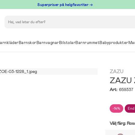
Superpriser på helgfavoriter →
Sök
arnkläder
Barnskor
Barnvagnar
Bilstolar
Barnrummet
Babyprodukter
Ma
ZAZU
ZAZU Z
Art:
659337
-14%
End
Välj färg:
Ros