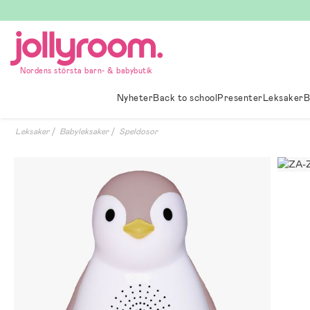
Hoppa
till
innehållet
Nordens största barn- & babybutik
Nyheter
Back to school
Presenter
Leksaker
B
Leksaker
Babyleksaker
Speldosor