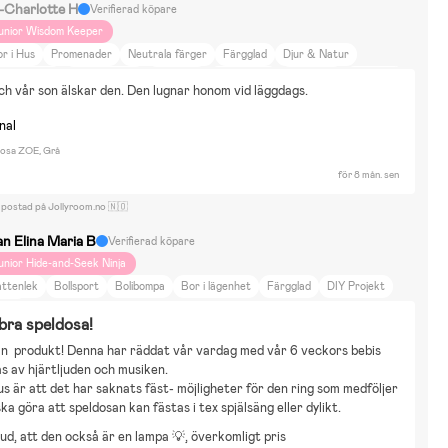
a-Charlotte H
Verifierad köpare
unior Wisdom Keeper
r i Hus
Promenader
Neutrala färger
Färgglad
Djur & Natur
at & Dryck
Heminredning
Inredning
Paw Patrol
Vattenlek
Bollsport
ch vår son älskar den. Den lugnar honom vid läggdags.
mmaljunga sento outdoor
nal
osa ZOE, Grå
för 8 mån. sen
 postad på Jollyroom.no 🇳🇴
an Elina Maria B
Verifierad köpare
unior Hide-and-Seek Ninja
attenlek
Bollsport
Bolibompa
Bor i lägenhet
Färgglad
DIY Projekt
itax
ra speldosa!
in  produkt! Denna har räddat vår vardag med vår 6 veckors bebis 
s av hjärtljuden och musiken. 
s är att det har saknats fäst- möjligheter för den ring som medföljer 
ka göra att speldosan kan fästas i tex spjälsäng eller dylikt.
jud, att den också är en lampa 💡, överkomligt pris