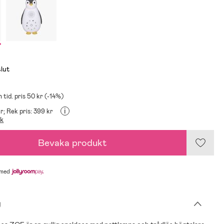
slut
 tid. pris 50 kr (-14%)
i
r;
Rek pris: 399 kr
ik
Bevaka produkt
med
g