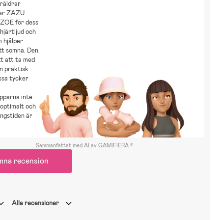
räldrar
tar ZAZU
 ZOE för dess
hjärtljud och
 hjälper
tt somna. Den
ätt att ta med
n praktisk
ssa tycker
pparna inte
 optimalt och
ingstiden är
Sammanfattat med AI av GAMIFIERA.®
mna recension
Alla recensioner