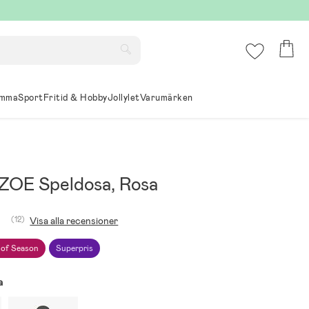
mma
Sport
Fritid & Hobby
Jollylet
Varumärken
OE Speldosa, Rosa
(12)
Visa alla recensioner
 of Season
Superpris
a