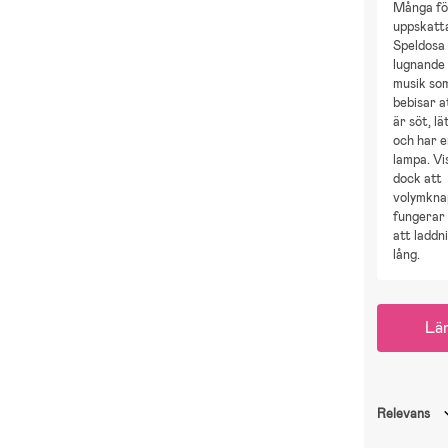
Många fö
uppskat
Speldosa
lugnande 
musik som
bebisar a
är söt, l
och har e
lampa. Vi
dock att
volymkna
fungerar
att laddn
lång.
Lä
Relevans