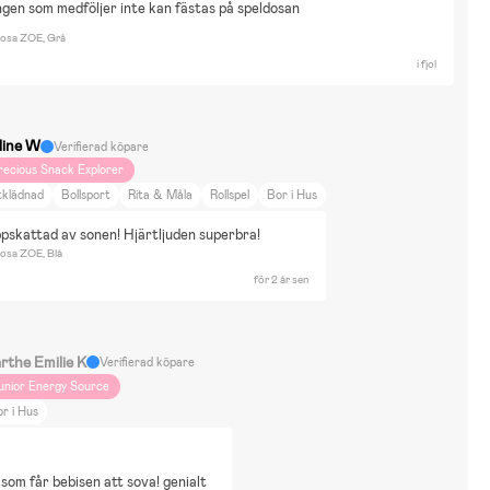
ngen som medföljer inte kan fästas på speldosan
osa ZOE, Grå
i fjol
line W
Verifierad köpare
recious Snack Explorer
tklädnad
Bollsport
Rita & Måla
Rollspel
Bor i Hus
uppskattad av sonen! Hjärtljuden superbra!
osa ZOE, Blå
för 2 år sen
rthe Emilie K
Verifierad köpare
unior Energy Source
r i Hus
som får bebisen att sova! genialt