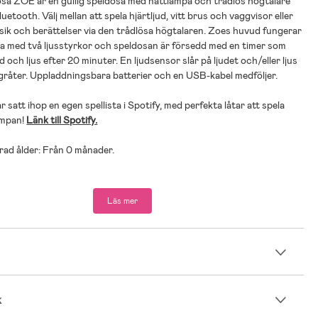
a ZOE är en gullig speldosa med nattlampa och trådlös högtalare
uetooth. Välj mellan att spela hjärtljud, vitt brus och vaggvisor eller
sik och berättelser via den trådlösa högtalaren. Zoes huvud fungerar
a med två ljusstyrkor och speldosan är försedd med en timer som
d och ljus efter 20 minuter. En ljudsensor slår på ljudet och/eller ljus
 gråter. Uppladdningsbara batterier och en USB-kabel medföljer.
 satt ihop en egen spellista i Spotify, med perfekta låtar att spela
ampan!
Länk till Spotify.
d ålder: Från 0 månader.
 19 cm.
Läs mer
-plast (fri från BVA).
n
n är ingen leksak och ska placeras så att små barn år inte når den.
d av smådelar som kan utgöra en kvävningsrisk.
k