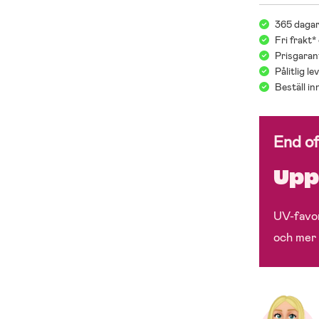
365 dagar
Fri frakt*
Prisgarant
Pålitlig l
Beställ i
End o
Upp 
UV-favor
och mer 