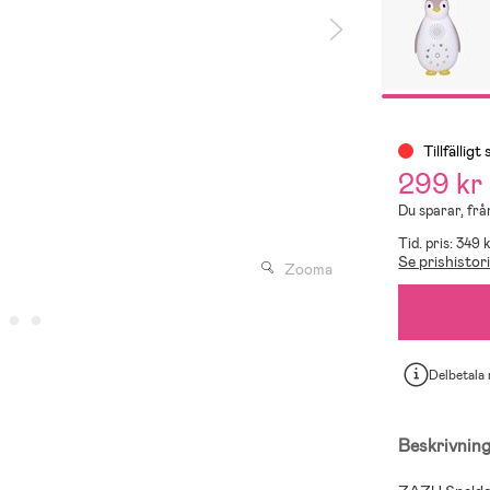
Tillfälligt 
299 kr
Du sparar, från
Tid. pris: 349 k
Se prishistor
Zooma
Delbetala
Beskrivnin