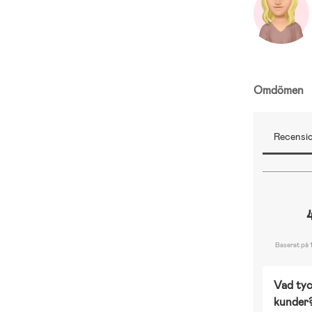
Omdömen
Recensio
Baserat på 
Vad tyc
kunder