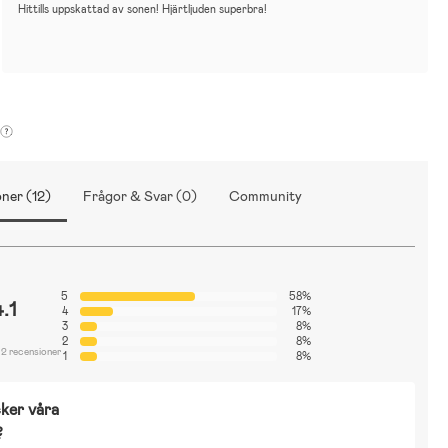
Hittills uppskattad av sonen! Hjärtljuden superbra!
ner (12)
Frågor & Svar (0)
Community
5
58%
4.1
4
17%
3
8%
2
8%
12 recensioner
1
8%
ker våra
?