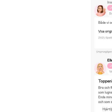
In
J
Bo
M
Både vi o
E
Visa origi
ZAZU Speld
Ursprungligen
Ell
J
V
Br
Toppenb
Bra och f
som lugna
Enda minu
och som s
Hjärtl