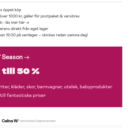
s öppet köp
 över 1000 kr, gäller för postpaket & varubrev
i - läs mer här ->
everans direkt från eget lager
nnan 12:00 på vardagar – skickas redan samma dag!
f Season
→
till 50 %
iter, kläder, skor, barnvagnar, utelek, babyprodukter
till fantastiska priser
Celine W
Framröstad topprecension