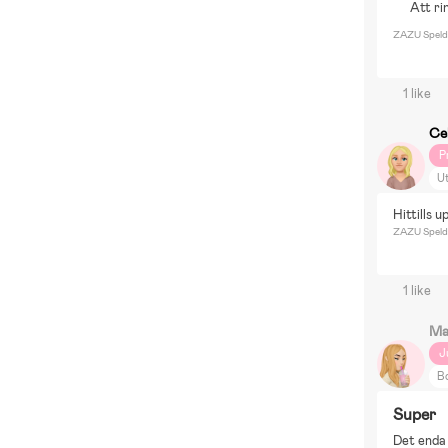
Att ri
ZAZU Speld
1 like
Ce
P
U
Hittills 
ZAZU Speld
1 like
Ma
J
Bo
Super
Det enda 