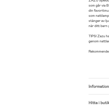
ZAZU Speldos
som går via Bl
din favoritmu
som nattlamp
stänger av lju
när ditt barn
TIPS! Zazu har
genom nattl
Rekommendera
Mått: 19 x 8 x
Material: ABS
Färg: Rosa.
Informatio
OBS! Speldosa
Detta på grun
Hitta i buti