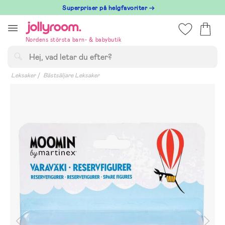
Hoppa
Superpriser på helgfavoriter →
till
innehållet
Nordens största barn- & babybutik
Sök
Leksaker
Bästsäljare Leksaker