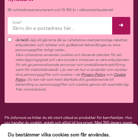
Bli nyhetsbrevprenumerant och få 150 kr i välkomsterbjudande!
Email*
Ja tack!
Jag vill gärna ta del av nyhetsbrev med personliga rabatter,
erbjudanden och nyheter och godkänner behandlingen av mina
personuppgifter enligt nedan.
Våra nyhetsbrev använder cookies och liknande tekniker för att
mäta öppningsgrad och våra kunders intressen av våra erbjudanden,
för att ge personaliserade annonser och innehållsmarknadsföring
samt för statistikändamål. Läs mer om hur vi använder och skyddar
dina personuppgifter och cookies i vår
Privacy Policy
och
Cookie
Policy
. Du kan när som helst återkalla ditt godkännande till
behandling av personuppgifter och cookies genom att avanmäla dig
från nyhetsbrevet.
På Jollyroom.se hittar du ett stort utbud av produkter för barnfamiljen.
Hos
oss handlar du snabbt, enkelt och alltid till bra priser.
Med 365 dagars öppet
köp och en mycket kompetent kundtjänst kan du känna dig trygg att handla
hos oss. I vårt sortiment hittar du barnvagnar, bilstolar, kläder för barn och
Du bestämmer vilka cookies som får användas.
baby, produkter för mamman, massor av inspirerande inredning, leksaker,