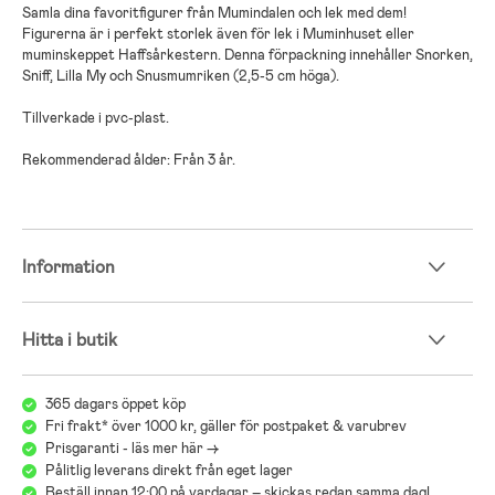
Samla dina favoritfigurer från Mumindalen och lek med dem!
Figurerna är i perfekt storlek även för lek i Muminhuset eller
muminskeppet Haffsårkestern. Denna förpackning innehåller Snorken,
Sniff, Lilla My och Snusmumriken (2,5-5 cm höga).
Tillverkade i pvc-plast.
Rekommenderad ålder: Från 3 år.
Information
Hitta i butik
365 dagars öppet köp
Fri frakt* över 1000 kr, gäller för postpaket & varubrev
Prisgaranti - läs mer här ->
Pålitlig leverans direkt från eget lager
Beställ innan 12:00 på vardagar – skickas redan samma dag!