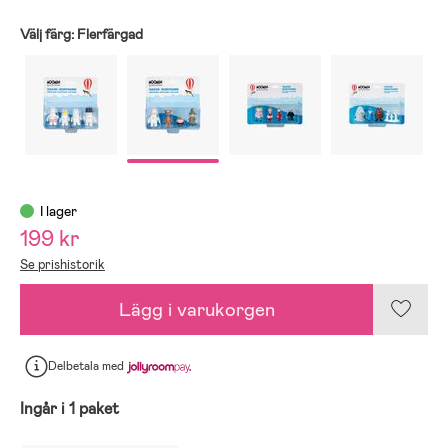
Välj färg:
Flerfärgad
I lager
199 kr
Se prishistorik
Lägg i varukorgen
Delbetala
med
Ingår i 1 paket