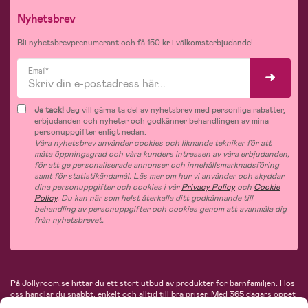
Nyhetsbrev
Bli nyhetsbrevprenumerant och få 150 kr i välkomsterbjudande!
Email*
Ja tack!
Jag vill gärna ta del av nyhetsbrev med personliga rabatter,
erbjudanden och nyheter och godkänner behandlingen av mina
personuppgifter enligt nedan.
Våra nyhetsbrev använder cookies och liknande tekniker för att
mäta öppningsgrad och våra kunders intressen av våra erbjudanden,
för att ge personaliserade annonser och innehållsmarknadsföring
samt för statistikändamål. Läs mer om hur vi använder och skyddar
dina personuppgifter och cookies i vår
Privacy Policy
och
Cookie
Policy
. Du kan när som helst återkalla ditt godkännande till
behandling av personuppgifter och cookies genom att avanmäla dig
från nyhetsbrevet.
På Jollyroom.se hittar du ett stort utbud av produkter för barnfamiljen.
Hos
oss handlar du snabbt, enkelt och alltid till bra priser.
Med 365 dagars öppet
köp och en mycket kompetent kundtjänst kan du känna dig trygg att handla