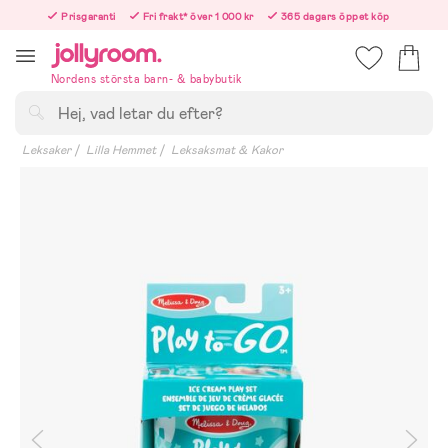
Hoppa
Prisgaranti
Fri frakt* över 1 000 kr
365 dagars öppet köp
till
Beställ nu – vi skickar samma vardag!
innehållet
Nordens största barn- & babybutik
Sök
Leksaker
Lilla Hemmet
Leksaksmat & Kakor