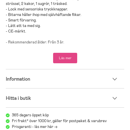
strössel, 2 kakor, 1 sugrör, 1 träsked.
- Lock med sensoriska tryckknappar.
- Bitarna håller ihop med självhäftande flikar.
- Smart förvaring.
- Lätt att ta med sig.
- CE-märkt.
- Rekommenderad ålder: Från 3 år.
- Plast, trä, plywood, tyg.
Läs mer
;
Information
Hitta i butik
365 dagars öppet köp
Fri frakt* över 1000 kr, gäller för postpaket & varubrev
Prisgaranti - läs mer här ->