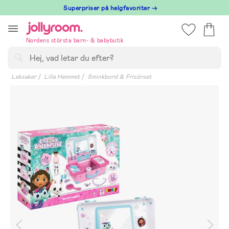
Hoppa
Superpriser på helgfavoriter →
till
innehållet
Nordens största barn- & babybutik
Sök
Leksaker
Lilla Hemmet
Sminkbord & Frisörset