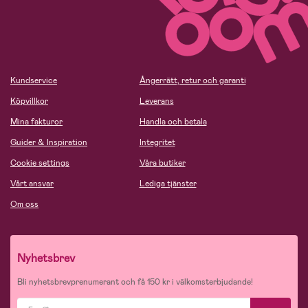
Kundservice
Ångerrätt, retur och garanti
Köpvillkor
Leverans
Mina fakturor
Handla och betala
Guider & Inspiration
Integritet
Cookie settings
Våra butiker
Vårt ansvar
Lediga tjänster
Om oss
Nyhetsbrev
Bli nyhetsbrevprenumerant och få 150 kr i välkomsterbjudande!