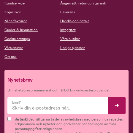
Kundservice
Ångerrätt, retur och garanti
Köpvillkor
Leverans
Mina fakturor
Handla och betala
Guider & Inspiration
Integritet
Cookie settings
Våra butiker
Vårt ansvar
Lediga tjänster
Om oss
Nyhetsbrev
Bli nyhetsbrevprenumerant och få 150 kr i välkomsterbjudande!
Email*
Ja tack!
Jag vill gärna ta del av nyhetsbrev med personliga rabatter,
erbjudanden och nyheter och godkänner behandlingen av mina
personuppgifter enligt nedan.