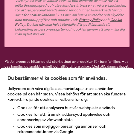
Våra nyhetsbrev använder cookies och liknande tekniker för att
mäta öppningsgrad och våra kunders intressen av våra erbjudanden,
för att ge personaliserade annonser och innehållsmarknadsföring
samt för statistikändamål. Läs mer om hur vi använder och skyddar
dina personuppgifter och cookies i vår
Privacy Policy
och
Cookie
Policy
. Du kan när som helst återkalla ditt godkännande till
behandling av personuppgifter och cookies genom att avanmäla dig
från nyhetsbrevet.
På Jollyroom.se hittar du ett stort utbud av produkter för barnfamiljen.
Hos
oss handlar du snabbt, enkelt och alltid till bra priser.
Med 365 dagars öppet
köp och en mycket kompetent kundtjänst kan du känna dig trygg att handla
hos oss. I vårt sortiment hittar du barnvagnar, bilstolar, kläder för barn och
Du bestämmer vilka cookies som får användas.
baby, produkter för mamman, massor av inspirerande inredning, leksaker,
babyprodukter och mycket mer. Vi erbjuder produkter från välkända
Jollyroom och våra digitala samarbetspartners använder
varumärken så som Britax, Maxi-Cosi, Baby Jogger, BabyBjörn, Didriksons,
cookies på den här sidan. Vissa behövs för att sidan ska fungera
KidKraft, Ergobaby, Philips Avent, Neonate, Cybex, LEGO och många fler.
korrekt. Följande cookies är valbara för dig:
Välkommen in och kika runt i Nordens största barn- och babybutik på nätet!
Cookies för att analysera hur vår webbplats används.
Cookies för att få en skräddarsydd upplevelse och
annonsering av vår webbplats.
Cookies som möjliggör personliga annonser och
rekommendationer via Google.