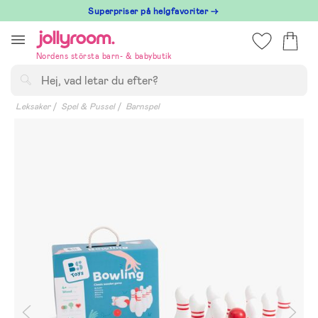
Hoppa
Superpriser på helgfavoriter →
till
innehållet
Nordens största barn- & babybutik
Sök
Leksaker
Spel & Pussel
Barnspel