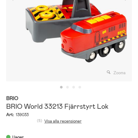
Zooma
BRIO
BRIO World 33213 Fjärrstyrt Lok
Art:
139033
(5)
Visa alla recensioner
I lager