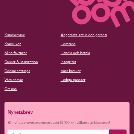
Kundservice
Ångerrätt, retur och garanti
Köpvillkor
Leverans
Mina fakturor
Handla och betala
Guider & Inspiration
Integritet
Cookie settings
Våra butiker
Vårt ansvar
Lediga tjänster
Om oss
Nyhetsbrev
Bli nyhetsbrevprenumerant och få 150 kr i välkomsterbjudande!