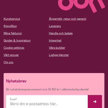
Kundservice
Ångerrätt, retur och garanti
Köpvillkor
Leverans
Mina fakturor
Handla och betala
Guider & Inspiration
Integritet
Cookie settings
Våra butiker
Vårt ansvar
Lediga tjänster
Om oss
Nyhetsbrev
Bli nyhetsbrevprenumerant och få 150 kr i välkomsterbjudande!
Email*