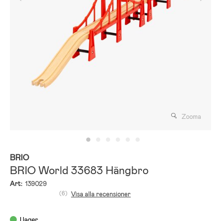
Zooma
BRIO
BRIO World 33683 Hängbro
Art:
139029
(6)
Visa alla recensioner
I lager