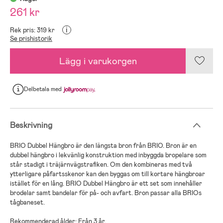
261 kr
i
Rek pris: 319 kr
Se prishistorik
Lägg i varukorgen
Delbetala
med
Beskrivning
BRIO Dubbel Hängbro är den längsta bron från BRIO. Bron är en
dubbel hängbro i lekvänlig konstruktion med inbyggda bropelare som
står stadigt i träjärnvägstrafiken. Om den kombineras med två
ytterligare påfartsskenor kan den byggas om till kortare hängbroar
istället för en lång. BRIO Dubbel Hängbro är ett set som innehåller
brodelar samt bandelar för på- och avfart. Bron passar alla BRIOs
tågbaneset.
Rekommenderad ålder: Från 3 år.