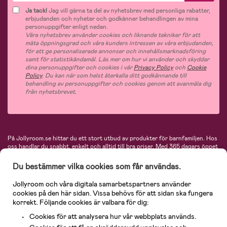
Ja tack!
Jag vill gärna ta del av nyhetsbrev med personliga rabatter,
erbjudanden och nyheter och godkänner behandlingen av mina
personuppgifter enligt nedan.
Våra nyhetsbrev använder cookies och liknande tekniker för att
mäta öppningsgrad och våra kunders intressen av våra erbjudanden,
för att ge personaliserade annonser och innehållsmarknadsföring
samt för statistikändamål. Läs mer om hur vi använder och skyddar
dina personuppgifter och cookies i vår
Privacy Policy
och
Cookie
Policy
. Du kan när som helst återkalla ditt godkännande till
behandling av personuppgifter och cookies genom att avanmäla dig
från nyhetsbrevet.
På Jollyroom.se hittar du ett stort utbud av produkter för barnfamiljen.
Hos
oss handlar du snabbt, enkelt och alltid till bra priser.
Med 365 dagars öppet
köp och en mycket kompetent kundtjänst kan du känna dig trygg att handla
hos oss. I vårt sortiment hittar du barnvagnar, bilstolar, kläder för barn och
Du bestämmer vilka cookies som får användas.
baby, produkter för mamman, massor av inspirerande inredning, leksaker,
babyprodukter och mycket mer. Vi erbjuder produkter från välkända
Jollyroom och våra digitala samarbetspartners använder
varumärken så som Britax, Maxi-Cosi, Baby Jogger, BabyBjörn, Didriksons,
cookies på den här sidan. Vissa behövs för att sidan ska fungera
KidKraft, Ergobaby, Philips Avent, Neonate, Cybex, LEGO och många fler.
korrekt. Följande cookies är valbara för dig:
Välkommen in och kika runt i Nordens största barn- och babybutik på nätet!
Cookies för att analysera hur vår webbplats används.