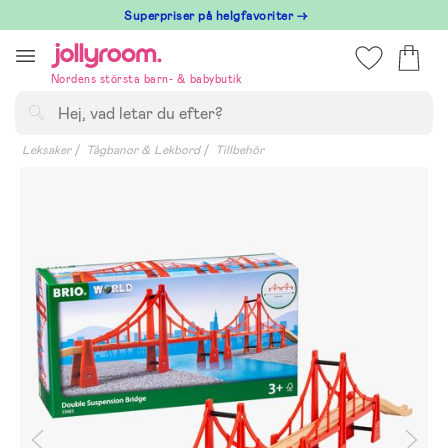
Hoppa
Superpriser på helgfavoriter →
till
innehållet
Nordens största barn- & babybutik
Sök
Leksaker
Tågbanor & Lekbord
Tillbehör