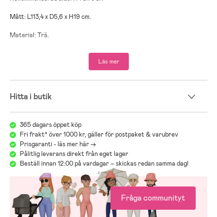
Mått: L113,4 x D5,6 x H19 cm.
Material: Trä.
Läs mer
Hitta i butik
365 dagars öppet köp
Fri frakt* över 1000 kr, gäller för postpaket & varubrev
Prisgaranti - läs mer här ->
Pålitlig leverans direkt från eget lager
Beställ innan 12:00 på vardagar – skickas redan samma dag!
Fråga communityt