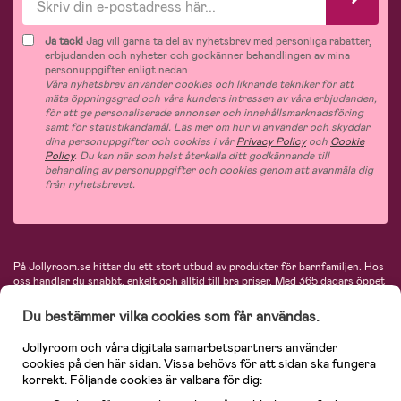
Ja tack!
Jag vill gärna ta del av nyhetsbrev med personliga rabatter,
erbjudanden och nyheter och godkänner behandlingen av mina
personuppgifter enligt nedan.
Våra nyhetsbrev använder cookies och liknande tekniker för att
mäta öppningsgrad och våra kunders intressen av våra erbjudanden,
för att ge personaliserade annonser och innehållsmarknadsföring
samt för statistikändamål. Läs mer om hur vi använder och skyddar
dina personuppgifter och cookies i vår
Privacy Policy
och
Cookie
Policy
. Du kan när som helst återkalla ditt godkännande till
behandling av personuppgifter och cookies genom att avanmäla dig
från nyhetsbrevet.
På Jollyroom.se hittar du ett stort utbud av produkter för barnfamiljen.
Hos
oss handlar du snabbt, enkelt och alltid till bra priser.
Med 365 dagars öppet
köp och en mycket kompetent kundtjänst kan du känna dig trygg att handla
hos oss. I vårt sortiment hittar du barnvagnar, bilstolar, kläder för barn och
Du bestämmer vilka cookies som får användas.
baby, produkter för mamman, massor av inspirerande inredning, leksaker,
babyprodukter och mycket mer. Vi erbjuder produkter från välkända
Jollyroom och våra digitala samarbetspartners använder
varumärken så som Britax, Maxi-Cosi, Baby Jogger, BabyBjörn, Didriksons,
cookies på den här sidan. Vissa behövs för att sidan ska fungera
KidKraft, Ergobaby, Philips Avent, Neonate, Cybex, LEGO och många fler.
korrekt. Följande cookies är valbara för dig:
Välkommen in och kika runt i Nordens största barn- och babybutik på nätet!