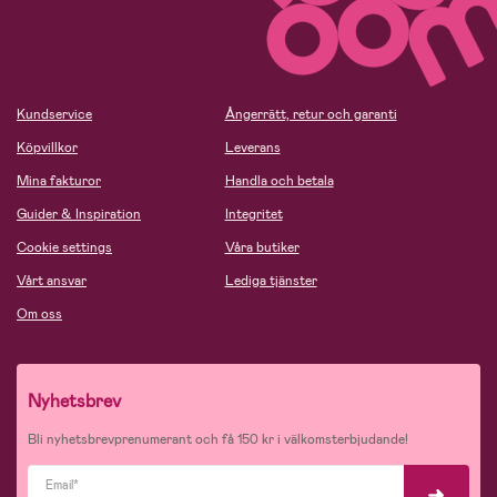
Kundservice
Ångerrätt, retur och garanti
Köpvillkor
Leverans
Mina fakturor
Handla och betala
Guider & Inspiration
Integritet
Cookie settings
Våra butiker
Vårt ansvar
Lediga tjänster
Om oss
Nyhetsbrev
Bli nyhetsbrevprenumerant och få 150 kr i välkomsterbjudande!
Email*