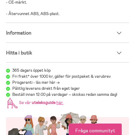
- CE-märkt.
- Återvunnet ABS, ABS-plast.
Information
Hitta i butik
365 dagars öppet köp
Fri frakt* över 1000 kr, gäller för postpaket & varubrev
Prisgaranti - läs mer här ->
Pålitlig leverans direkt från eget lager
Beställ innan 12:00 på vardagar – skickas redan samma dag!
Se vår
uteleksguide
här
.
Fråga communityt