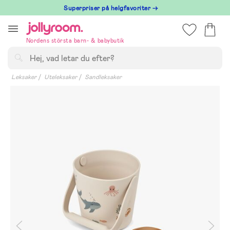
Hoppa
Superpriser på helgfavoriter →
till
innehållet
Nordens största barn- & babybutik
Sök
Leksaker
Uteleksaker
Sandleksaker