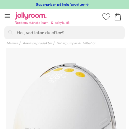
Hoppa
Superpriser på helgfavoriter →
till
innehållet
Nordens största barn- & babybutik
Sök
Mamma
Amningsprodukter
Bröstpumpar & Tillbehör