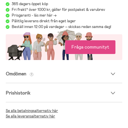
365 dagars öppet köp
Fri frakt* över 1000 kr, gäller för postpaket & varubrev
Prisgaranti - läs mer här ->
Pålitlig leverans direkt från eget lager
Beställ innan 12:00 på vardagar – skickas redan samma dag!
Fråga communityt
Omdömen
Prishistorik
Se alla betalningsalternativ här
Se alla leveransalternativ här