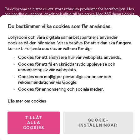
På Jollyroom.se hittar du ett stort utbud av produkter för barnfamiljen.
Hos
oss handlar du snabbt, enkelt och alltid till bra priser.
Med 365 dagars öppet
köp och en mycket kompetent kundtjänst kan du känna dig trygg att handla
hos oss. I vårt sortiment hittar du barnvagnar, bilstolar, kläder för barn och
Du bestämmer vilka cookies som får användas.
baby, produkter för mamman, massor av inspirerande inredning, leksaker,
babyprodukter och mycket mer. Vi erbjuder produkter från välkända
Jollyroom och våra digitala samarbetspartners använder
varumärken så som Britax, Maxi-Cosi, Baby Jogger, BabyBjörn, Didriksons,
cookies på den här sidan. Vissa behövs för att sidan ska fungera
KidKraft, Ergobaby, Philips Avent, Neonate, Cybex, LEGO och många fler.
korrekt. Följande cookies är valbara för dig:
Välkommen in och kika runt i Nordens största barn- och babybutik på nätet!
Cookies för att analysera hur vår webbplats används.
Cookies för att få en skräddarsydd upplevelse och
annonsering av vår webbplats.
Cookies som möjliggör personliga annonser och
rekommendationer via Google.
Kundservice
Cookies för annonsering och sociala medier.
Läs mer om cookies
© 2026 Jollyroom AB. Alla rättigheter reserverade.
TILLÅT
COOKIE-
ALLA
INSTÄLLNINGAR
COOKIES