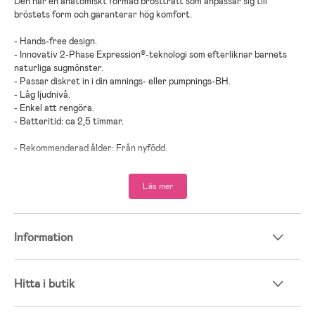
Den har en anatomiskt formad brösttratt som anpassar sig till
bröstets form och garanterar hög komfort.
- Hands-free design.
- Innovativ 2-Phase Expression®-teknologi som efterliknar barnets
naturliga sugmönster.
- Passar diskret in i din amnings- eller pumpnings-BH.
- Låg ljudnivå.
- Enkel att rengöra.
- Batteritid: ca 2,5 timmar.
- Rekommenderad ålder: Från nyfödd.
- USB-C-laddning.
Läs mer
- Polypropen, termoplast, silikon.
Information
Hitta i butik