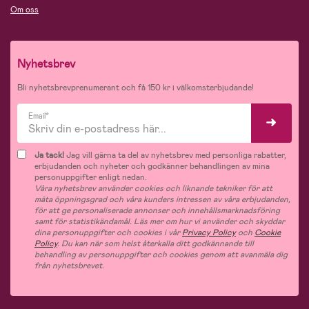
Om oss
Nyhetsbrev
Bli nyhetsbrevprenumerant och få 150 kr i välkomsterbjudande!
Email*
Ja tack!
Jag vill gärna ta del av nyhetsbrev med personliga rabatter,
erbjudanden och nyheter och godkänner behandlingen av mina
personuppgifter enligt nedan.
Våra nyhetsbrev använder cookies och liknande tekniker för att
mäta öppningsgrad och våra kunders intressen av våra erbjudanden,
för att ge personaliserade annonser och innehållsmarknadsföring
samt för statistikändamål. Läs mer om hur vi använder och skyddar
dina personuppgifter och cookies i vår
Privacy Policy
och
Cookie
Policy
. Du kan när som helst återkalla ditt godkännande till
behandling av personuppgifter och cookies genom att avanmäla dig
från nyhetsbrevet.