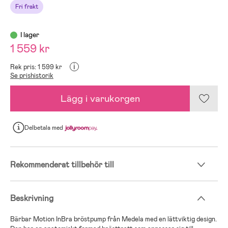
Fri frakt
I lager
1 559 kr
i
Rek pris: 1 599 kr
Se prishistorik
Lägg i varukorgen
Delbetala
med
Rekommenderat tillbehör till
Beskrivning
Bärbar Motion InBra bröstpump från Medela med en lättviktig design.