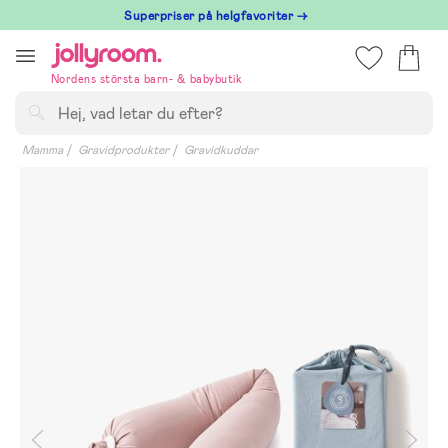
Hoppa
Superpriser på helgfavoriter →
till
innehållet
Nordens största barn- & babybutik
Sök
Mamma
Gravidprodukter
Gravidkuddar