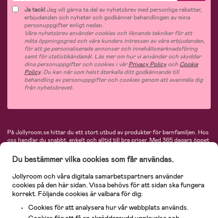
Ja tack!
Jag vill gärna ta del av nyhetsbrev med personliga rabatter,
erbjudanden och nyheter och godkänner behandlingen av mina
personuppgifter enligt nedan.
Våra nyhetsbrev använder cookies och liknande tekniker för att
mäta öppningsgrad och våra kunders intressen av våra erbjudanden,
för att ge personaliserade annonser och innehållsmarknadsföring
samt för statistikändamål. Läs mer om hur vi använder och skyddar
dina personuppgifter och cookies i vår
Privacy Policy
och
Cookie
Policy
. Du kan när som helst återkalla ditt godkännande till
behandling av personuppgifter och cookies genom att avanmäla dig
från nyhetsbrevet.
På Jollyroom.se hittar du ett stort utbud av produkter för barnfamiljen.
Hos
oss handlar du snabbt, enkelt och alltid till bra priser.
Med 365 dagars öppet
köp och en mycket kompetent kundtjänst kan du känna dig trygg att handla
hos oss. I vårt sortiment hittar du barnvagnar, bilstolar, kläder för barn och
Du bestämmer vilka cookies som får användas.
baby, produkter för mamman, massor av inspirerande inredning, leksaker,
babyprodukter och mycket mer. Vi erbjuder produkter från välkända
Jollyroom och våra digitala samarbetspartners använder
varumärken så som Britax, Maxi-Cosi, Baby Jogger, BabyBjörn, Didriksons,
cookies på den här sidan. Vissa behövs för att sidan ska fungera
KidKraft, Ergobaby, Philips Avent, Neonate, Cybex, LEGO och många fler.
korrekt. Följande cookies är valbara för dig:
Välkommen in och kika runt i Nordens största barn- och babybutik på nätet!
Cookies för att analysera hur vår webbplats används.