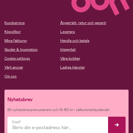
Kundservice
Ångerrätt, retur och garanti
Köpvillkor
Leverans
Mina fakturor
Handla och betala
Guider & Inspiration
Integritet
Cookie settings
Våra butiker
Vårt ansvar
Lediga tjänster
Om oss
Nyhetsbrev
Bli nyhetsbrevprenumerant och få 150 kr i välkomsterbjudande!
Email*