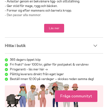
-
Avlastar genom en bekvämare ligg- och sittställning
.
-
Ger stöd för mage, rygg och bäcken
.
-
Formar sig efter mammans och barnets kropp
.
-
Den passar alla mammor
.
-
Avtagbart överdrag
.
-
Förvaringspåse medföljer
.
Läs mer
-
Överdraget kan tvättas i tvättmaskin
.
-
Klicka dig in på respektive produkt för mer information!
- Inkluderar:
fodral
.
Hitta i butik
-
OBS! Kuddens längd och fasthet kan anpassas med små fästen,
”Pebbles” som medföljer kudden. Pebbles i andra färger säljs separat
.
365 dagars öppet köp
-
Fyllning
:
Mikropärlor
.
Fri frakt* över 1000 kr, gäller för postpaket & varubrev
-
Fodral
:
bomull
,
elastan
.
Prisgaranti - läs mer här ->
-
Ändar
:
BPA-fritt silikon
.
Pålitlig leverans direkt från eget lager
Beställ innan 12:00 på vardagar – skickas redan samma dag!
Fyllning
:
Mikropärlor
.
Fodral
:
bomull
,
elastan
.
Ändar
:
BPA-fritt silikon
.
Fråga communityt