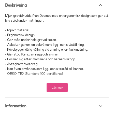
Beskrivning
Mjuk gravidkudde från Doomoo med en ergonomisk design som ger ett
bra stöd under matningen.
- Mjukt material.
- Ergonomisk design.
- Ger stöd under hela graviditeten.
- Avlastar genom en bekvämare ligg- och sittställning.
- Förebygger dålig hållning vid amning eller flaskmatning.
- Ger stöd för axlar, rygg och armar.
- Formar sig efter mammans och barnets kropp.
- Avtagbart överdrag.
- Kan även användas som ligg- och sittstöd till barnet.
- OEKO-TEX Standard 100-certifierad.
- Maskintvätt 30°C.
- Kompatibel med: Doomoo Buddy överdrag.
Läs mer
- Extra överdrag köps separat.
- Rekommenderad ålder: Från nyfödd.
- Bäst-i-test enligt bäst-i-test-se 2023.
Information
- Överdrag: 100 % bomullsmuslin.