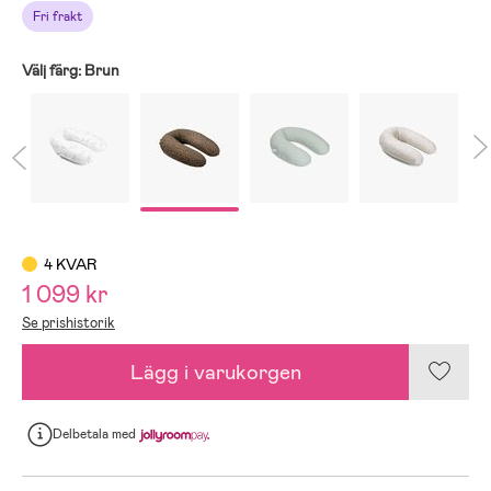
Fri frakt
Välj färg:
Brun
4 KVAR
1 099 kr
Se prishistorik
Lägg i varukorgen
Delbetala
med