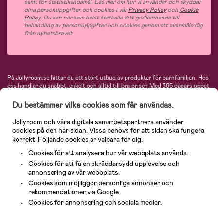
samt för statistikändamål. Läs mer om hur vi använder och skyddar
dina personuppgifter och cookies i vår
Privacy Policy
och
Cookie
Policy
. Du kan när som helst återkalla ditt godkännande till
behandling av personuppgifter och cookies genom att avanmäla dig
från nyhetsbrevet.
På Jollyroom.se hittar du ett stort utbud av produkter för barnfamiljen.
Hos
oss handlar du snabbt, enkelt och alltid till bra priser.
Med 365 dagars öppet
köp och en mycket kompetent kundtjänst kan du känna dig trygg att handla
hos oss. I vårt sortiment hittar du barnvagnar, bilstolar, kläder för barn och
Du bestämmer vilka cookies som får användas.
baby, produkter för mamman, massor av inspirerande inredning, leksaker,
babyprodukter och mycket mer. Vi erbjuder produkter från välkända
Jollyroom och våra digitala samarbetspartners använder
varumärken så som Britax, Maxi-Cosi, Baby Jogger, BabyBjörn, Didriksons,
cookies på den här sidan. Vissa behövs för att sidan ska fungera
KidKraft, Ergobaby, Philips Avent, Neonate, Cybex, LEGO och många fler.
korrekt. Följande cookies är valbara för dig:
Välkommen in och kika runt i Nordens största barn- och babybutik på nätet!
Cookies för att analysera hur vår webbplats används.
Cookies för att få en skräddarsydd upplevelse och
annonsering av vår webbplats.
Cookies som möjliggör personliga annonser och
rekommendationer via Google.
Kundservice
Cookies för annonsering och sociala medier.