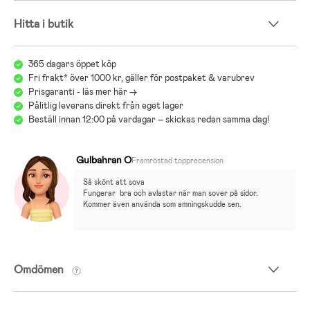
- Innerkudde: 65 % polyester, 35 % bomull.
- Fyllning: 100 % EPS pärlor.
Hitta i butik
365 dagars öppet köp
Fri frakt* över 1000 kr, gäller för postpaket & varubrev
Prisgaranti - läs mer här ->
Pålitlig leverans direkt från eget lager
Beställ innan 12:00 på vardagar – skickas redan samma dag!
Gulbahran O
Framröstad topprecension
Så skönt att sova 
Fungerar  bra och avlastar när man sover på sidor. 
Kommer även använda som amningskudde sen.
Omdömen