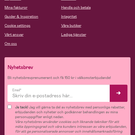
Mina fakturor
Handla och betala
Guider & Inspiration
Integritet
Cookie settings
Våra butiker
Vårt ansvar
Lediga tjänster
Om oss
Nyhetsbrev
Bli nyhetsbrevprenumerant och få 150 kr i välkomsterbjudande!
Email*
Ja tack!
Jag vill gärna ta del av nyhetsbrev med personliga rabatter,
erbjudanden och nyheter och godkänner behandlingen av mina
personuppgifter enligt nedan.
Våra nyhetsbrev använder cookies och liknande tekniker för att
mäta öppningsgrad och våra kunders intressen av våra erbjudanden,
för att ge personaliserade annonser och innehållsmarknadsföring