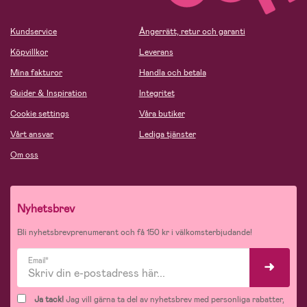
Kundservice
Ångerrätt, retur och garanti
Köpvillkor
Leverans
Mina fakturor
Handla och betala
Guider & Inspiration
Integritet
Cookie settings
Våra butiker
Vårt ansvar
Lediga tjänster
Om oss
Nyhetsbrev
Bli nyhetsbrevprenumerant och få 150 kr i välkomsterbjudande!
Email*
Ja tack!
Jag vill gärna ta del av nyhetsbrev med personliga rabatter,