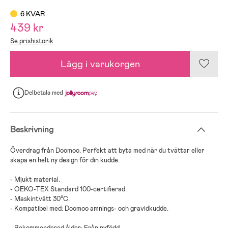
6 KVAR
439 kr
Se prishistorik
Lägg i varukorgen
Delbetala
med
Beskrivning
Överdrag från Doomoo. Perfekt att byta med när du tvättar eller
skapa en helt ny design för din kudde.
- Mjukt material.
- OEKO-TEX Standard 100-certifierad.
- Maskintvätt 30°C.
- Kompatibel med: Doomoo amnings- och gravidkudde.
- Rekommenderad ålder: Från nyfödd.