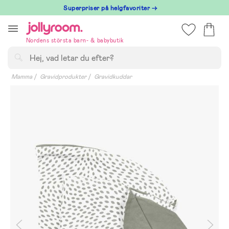
Hoppa
Superpriser på helgfavoriter →
till
innehållet
Nordens största barn- & babybutik
Sök
Mamma
Gravidprodukter
Gravidkuddar