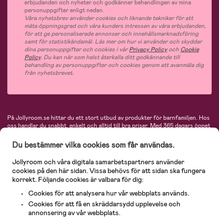
erbjudanden och nyheter och godkänner behandlingen av mina
personuppgifter enligt nedan.
Våra nyhetsbrev använder cookies och liknande tekniker för att
mäta öppningsgrad och våra kunders intressen av våra erbjudanden,
för att ge personaliserade annonser och innehållsmarknadsföring
samt för statistikändamål. Läs mer om hur vi använder och skyddar
dina personuppgifter och cookies i vår
Privacy Policy
och
Cookie
Policy
. Du kan när som helst återkalla ditt godkännande till
behandling av personuppgifter och cookies genom att avanmäla dig
från nyhetsbrevet.
På Jollyroom.se hittar du ett stort utbud av produkter för barnfamiljen.
Hos
oss handlar du snabbt, enkelt och alltid till bra priser.
Med 365 dagars öppet
köp och en mycket kompetent kundtjänst kan du känna dig trygg att handla
hos oss. I vårt sortiment hittar du barnvagnar, bilstolar, kläder för barn och
Du bestämmer vilka cookies som får användas.
baby, produkter för mamman, massor av inspirerande inredning, leksaker,
babyprodukter och mycket mer. Vi erbjuder produkter från välkända
Jollyroom och våra digitala samarbetspartners använder
varumärken så som Britax, Maxi-Cosi, Baby Jogger, BabyBjörn, Didriksons,
cookies på den här sidan. Vissa behövs för att sidan ska fungera
KidKraft, Ergobaby, Philips Avent, Neonate, Cybex, LEGO och många fler.
korrekt. Följande cookies är valbara för dig:
Välkommen in och kika runt i Nordens största barn- och babybutik på nätet!
Cookies för att analysera hur vår webbplats används.
Cookies för att få en skräddarsydd upplevelse och
annonsering av vår webbplats.