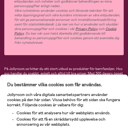
erbjudanden och nyheter och godkänner behandlingen av mina
personuppgifter enligt nedan.
Våra nyhetsbrev använder cookies och liknande tekniker för att
mäta öppningsgrad och våra kunders intressen av våra erbjudanden,
för att ge personaliserade annonser och innehållsmarknadsföring
samt för statistikändamål. Läs mer om hur vi använder och skyddar
dina personuppgifter och cookies i vår
Privacy Policy
och
Cookie
Policy
. Du kan när som helst återkalla ditt godkännande till
behandling av personuppgifter och cookies genom att avanmäla dig
från nyhetsbrevet.
På Jollyroom.se hittar du ett stort utbud av produkter för barnfamiljen.
Hos
oss handlar du snabbt, enkelt och alltid till bra priser.
Med 365 dagars öppet
köp och en mycket kompetent kundtjänst kan du känna dig trygg att handla
hos oss. I vårt sortiment hittar du barnvagnar, bilstolar, kläder för barn och
Du bestämmer vilka cookies som får användas.
baby, produkter för mamman, massor av inspirerande inredning, leksaker,
babyprodukter och mycket mer. Vi erbjuder produkter från välkända
Jollyroom och våra digitala samarbetspartners använder
varumärken så som Britax, Maxi-Cosi, Baby Jogger, BabyBjörn, Didriksons,
cookies på den här sidan. Vissa behövs för att sidan ska fungera
KidKraft, Ergobaby, Philips Avent, Neonate, Cybex, LEGO och många fler.
korrekt. Följande cookies är valbara för dig:
Välkommen in och kika runt i Nordens största barn- och babybutik på nätet!
Cookies för att analysera hur vår webbplats används.
Cookies för att få en skräddarsydd upplevelse och
annonsering av vår webbplats.