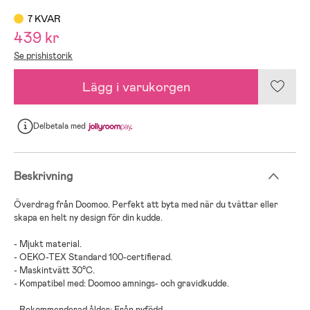
7 KVAR
439 kr
Se prishistorik
Lägg i varukorgen
Delbetala
med
Beskrivning
Överdrag från Doomoo. Perfekt att byta med när du tvättar eller
skapa en helt ny design för din kudde.
- Mjukt material.
- OEKO-TEX Standard 100-certifierad.
- Maskintvätt 30°C.
- Kompatibel med: Doomoo amnings- och gravidkudde.
- Rekommenderad ålder: Från nyfödd.