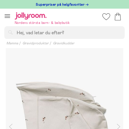
Hoppa
Superpriser på helgfavoriter →
till
innehållet
Nordens största barn- & babybutik
Sök
Mamma
Gravidprodukter
Gravidkuddar