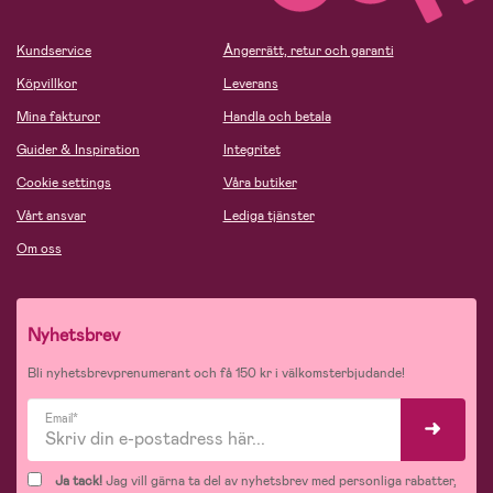
Kundservice
Ångerrätt, retur och garanti
Köpvillkor
Leverans
Mina fakturor
Handla och betala
Guider & Inspiration
Integritet
Cookie settings
Våra butiker
Vårt ansvar
Lediga tjänster
Om oss
Nyhetsbrev
Bli nyhetsbrevprenumerant och få 150 kr i välkomsterbjudande!
Email*
Ja tack!
Jag vill gärna ta del av nyhetsbrev med personliga rabatter,