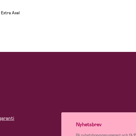
 Extra Axel
garanti
Nyhetsbrev
Bli nyhetsbrevprenumerant och få 15