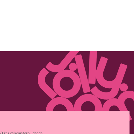
0 kr i välkomsterbjudande!