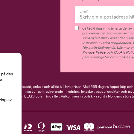
Email*
Ja tack!
Jag vill gärna ta del a
godkänner behandlingen av mina
Våra nyhetsbrev använder cooki
intressen av våra erbjudanden,
för statistikändamål. Läs mer o
Privacy Policy
och
Cookie Poli
personuppgifter och cookies ge
 på den
e
 handlar du snabbt, enkelt och alltid till bra priser.
Med 365 dagars öppet köp och e
ukter för mamman, massor av inspirerande inredning, leksaker, babyprodukter och my
Neonate, Cybex, LEGO och många fler. Välkommen in och kika runt i Nordens största
ring av