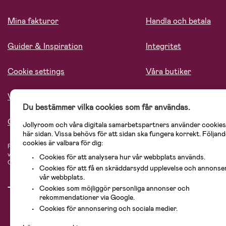
Mina fakturor
Handla och betala
Guider & Inspiration
Integritet
Cookie settings
Våra butiker
Vårt ansvar
Lediga tjänster
Du bestämmer vilka cookies som får användas.
Om oss
Jollyroom och våra digitala samarbetspartners använder cookies
här sidan. Vissa behövs för att sidan ska fungera korrekt. Följand
cookies är valbara för dig:
På Jollyroom.se hittar du ett stort utbud av produkter för barnfamiljen.
Hos oss
vårt sortiment hittar du barnvagnar, bilstolar, kläder för barn och baby, prod
Cookies för att analysera hur vår webbplats används.
Cosi, Baby Jogger, BabyBjörn, Didriksons, KidKraft, Ergobaby, Philips Avent, 
Cookies för att få en skräddarsydd upplevelse och annonse
vår webbplats.
Cookies som möjliggör personliga annonser och
rekommendationer via Google.
Cookies för annonsering och sociala medier.