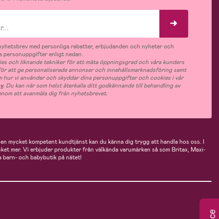
v nyhetsbrev med personliga rabatter, erbjudanden och nyheter och
 personuppgifter enligt nedan.
es och liknande tekniker för att mäta öppningsgrad och våra kunders
 för att ge personaliserade annonser och innehållsmarknadsföring samt
m hur vi använder och skyddar dina personuppgifter och cookies i vår
cy
. Du kan när som helst återkalla ditt godkännande till behandling av
nom att avanmäla dig från nyhetsbrevet.
n mycket kompetent kundtjänst kan du känna dig trygg att handla hos oss. I
cket mer. Vi erbjuder produkter från välkända varumärken så som Britax, Maxi-
 barn- och babybutik på nätet!