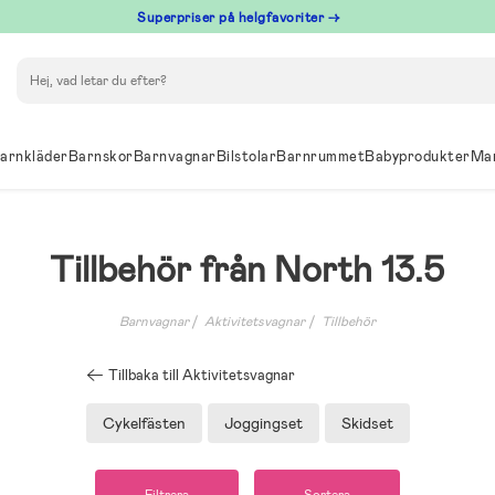
Superpriser på helgfavoriter →
Sök
arnkläder
Barnskor
Barnvagnar
Bilstolar
Barnrummet
Babyprodukter
Ma
Tillbehör från North 13.5
Barnvagnar
Aktivitetsvagnar
Tillbehör
Tillbaka till Aktivitetsvagnar
Cykelfästen
Joggingset
Skidset