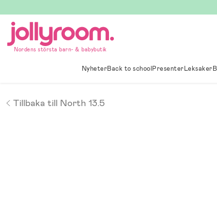
Hoppa
till
innehållet
Nordens största barn- & babybutik
Nyheter
Back to school
Presenter
Leksaker
B
Tillbaka till North 13.5