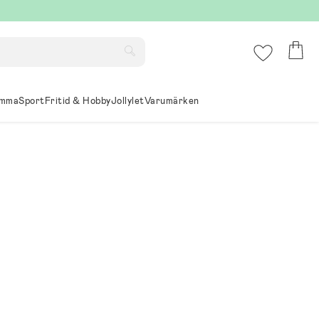
mma
Sport
Fritid & Hobby
Jollylet
Varumärken