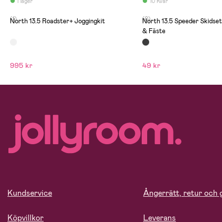
I lager
10 Kvar
(1)
(0)
North 13.5 Roadster+ Joggingkit
North 13.5 Speeder Skidset
& Fäste
995 kr
49 kr
Kundservice
Ångerrätt, retur och 
Köpvillkor
Leverans