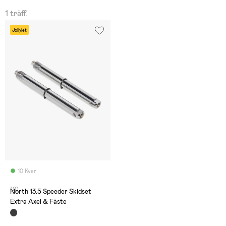
1 träff.
Jollylet
10 Kvar
(0)
North 13.5 Speeder Skidset
Extra Axel & Fäste