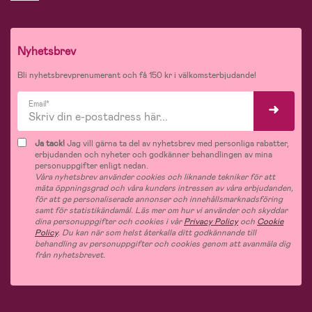
Nyhetsbrev
Bli nyhetsbrevprenumerant och få 150 kr i välkomsterbjudande!
Email*
Ja tack!
Jag vill gärna ta del av nyhetsbrev med personliga rabatter,
erbjudanden och nyheter och godkänner behandlingen av mina
personuppgifter enligt nedan.
Våra nyhetsbrev använder cookies och liknande tekniker för att
mäta öppningsgrad och våra kunders intressen av våra erbjudanden,
för att ge personaliserade annonser och innehållsmarknadsföring
samt för statistikändamål. Läs mer om hur vi använder och skyddar
dina personuppgifter och cookies i vår
Privacy Policy
och
Cookie
Policy
. Du kan när som helst återkalla ditt godkännande till
behandling av personuppgifter och cookies genom att avanmäla dig
från nyhetsbrevet.