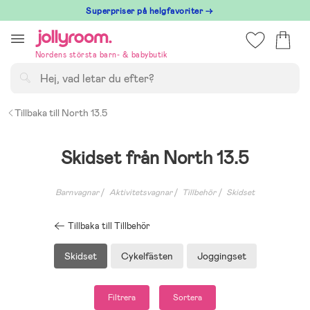
Hoppa
Superpriser på helgfavoriter →
till
innehållet
Nordens största barn- & babybutik
Sök
Tillbaka till North 13.5
Skidset från North 13.5
Barnvagnar
Aktivitetsvagnar
Tillbehör
Skidset
Tillbaka till Tillbehör
Skidset
Cykelfästen
Joggingset
Filtrera
Sortera