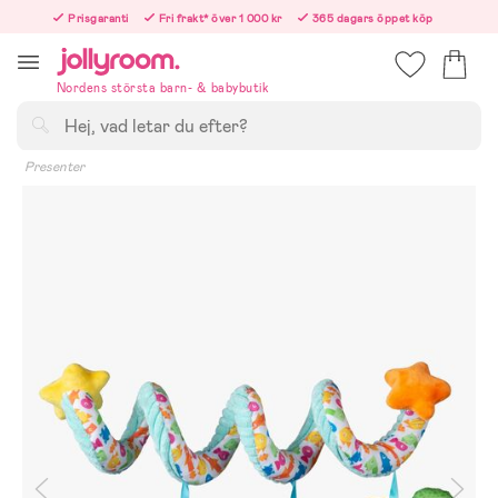
Hoppa
Prisgaranti
Fri frakt* över 1 000 kr
365 dagars öppet köp
till
Beställningar efter 12:00 skickas nästkommande vardag!
innehållet
Nordens största barn- & babybutik
Sök
Presenter