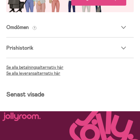
Omdömen
Prishistorik
Se alla betalningsalternativ här
Se alla leveransalternativ här
Senast visade