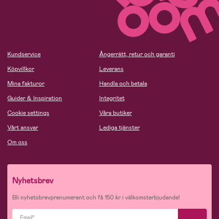
Kundservice
Ångerrätt, retur och garanti
Köpvillkor
Leverans
Mina fakturor
Handla och betala
Guider & Inspiration
Integritet
Cookie settings
Våra butiker
Vårt ansvar
Lediga tjänster
Om oss
Nyhetsbrev
Bli nyhetsbrevprenumerant och få 150 kr i välkomsterbjudande!
Email*