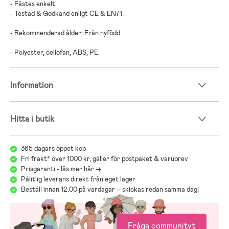
- Fästes enkelt.
- Testad & Godkänd enligt CE & EN71.
- Rekommenderad ålder: Från nyfödd.
- Polyester, cellofan, ABS, PE.
Information
Hitta i butik
365 dagars öppet köp
Fri frakt* över 1000 kr, gäller för postpaket & varubrev
Prisgaranti - läs mer här ->
Pålitlig leverans direkt från eget lager
Beställ innan 12:00 på vardagar – skickas redan samma dag!
Fråga communityt