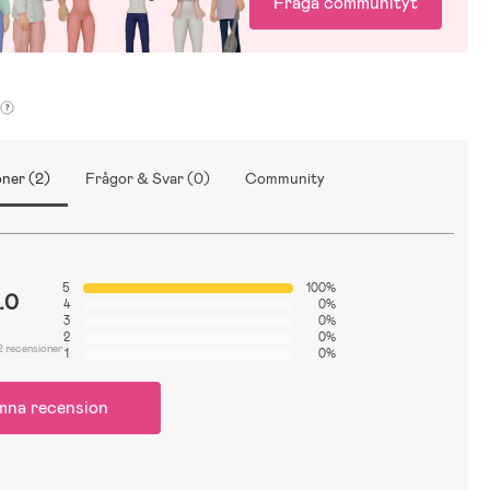
Fråga communityt
ner (2)
Frågor & Svar (0)
Community
5
100%
.0
4
0%
3
0%
2
0%
2 recensioner
1
0%
mna recension