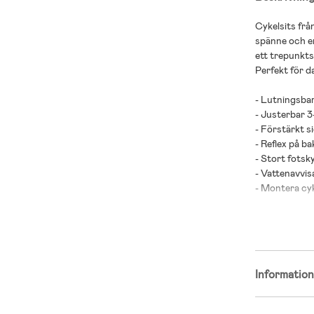
Cykelsits frå
spänne och en
ett trepunkts
Perfekt för d
- Lutningsbar
- Justerbar 3
- Förstärkt s
- Reflex på ba
- Stort fotsk
- Vattenavvisa
- Montera cyk
- Passar pake
- Maxvikt: 22 
- Rekommender
Informatio