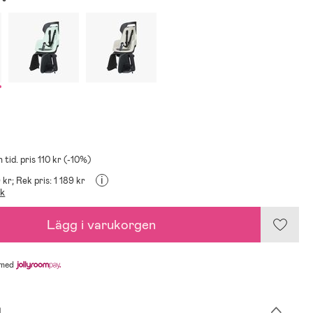
 tid. pris 110 kr (-10%)
i
 kr;
Rek pris: 1 189 kr
ik
Lägg i varukorgen
med
g