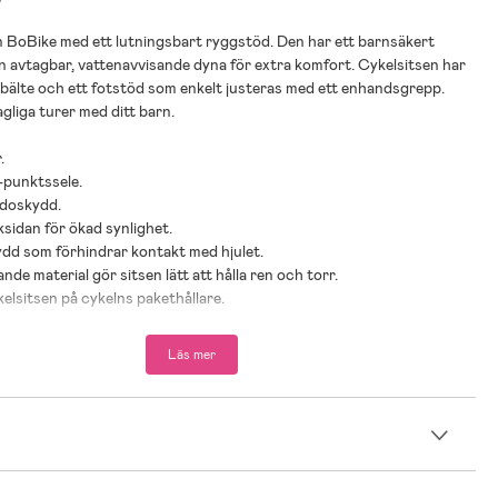
n BoBike med ett lutningsbart ryggstöd. Den har ett barnsäkert
 avtagbar, vattenavvisande dyna för extra komfort. Cykelsitsen har
bälte och ett fotstöd som enkelt justeras med ett enhandsgrepp.
agliga turer med ditt barn.
.
-punktssele.
idoskydd.
ksidan för ökad synlighet.
ydd som förhindrar kontakt med hjulet.
nde material gör sitsen lätt att hålla ren och torr.
elsitsen på cykelns pakethållare.
thållare som är 120-175 mm.
kg.
Läs mer
ad ålder: Från 9 månader till 6 år.
n