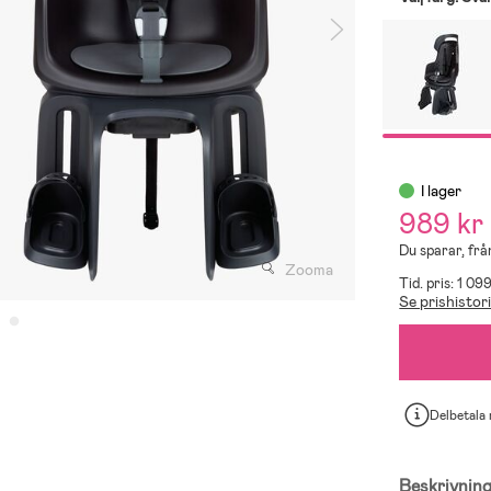
I lager
989 kr
Du sparar, från
Zooma
Tid. pris: 1 099
Se prishistor
Delbetala
Beskrivnin