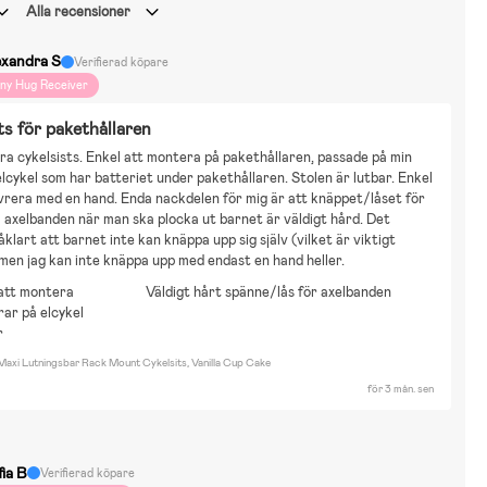
Alla recensioner
exandra S
Verifierad köpare
iny Hug Receiver
ts för pakethållaren
a cykelsists. Enkel att montera på pakethållaren, passade på min 
lcykel som har batteriet under pakethållaren. Stolen är lutbar. Enkel 
rera med en hand. Enda nackdelen för mig är att knäppet/låset för 
 axelbanden när man ska plocka ut barnet är väldigt hård. Det 
åklart att barnet inte kan knäppa upp sig själv (vilket är viktigt 
 men jag kan inte knäppa upp med endast en hand heller.
att montera
Väldigt hårt spänne/lås för axelbanden
ar på elcykel
r
axi Lutningsbar Rack Mount Cykelsits, Vanilla Cup Cake
för 3 mån. sen
fia B
Verifierad köpare