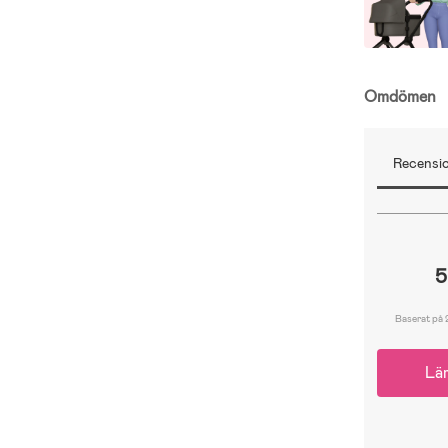
Omdömen
Recensio
5
Baserat på 
Lä