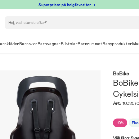
Superpriser på helgfavoriter →
Sök
arnkläder
Barnskor
Barnvagnar
Bilstolar
Barnrummet
Babyprodukter
Ma
BoBike
BoBike
Cykelsi
Art:
1032570
-10%
Flas
Välj färg:
Sva