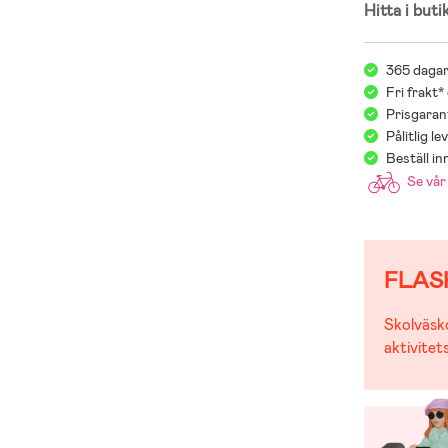
Hitta i buti
365 dagar
Fri frakt*
Prisgarant
Pålitlig l
Beställ i
Se vå
FLAS
Skolväsko
aktivitet