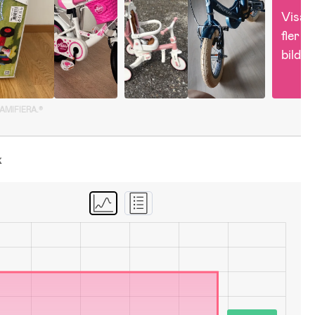
Visa 
fler 
bilder
GAMIFIERA.®
k