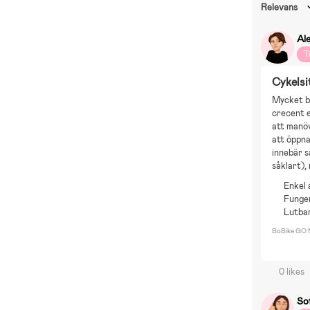
Relevans
Al
T
Cykelsi
Mycket br
crecent e
att manöv
att öppna
innebär s
såklart),
Enkel 
Funger
Lutba
BoBike GO M
0 likes
So