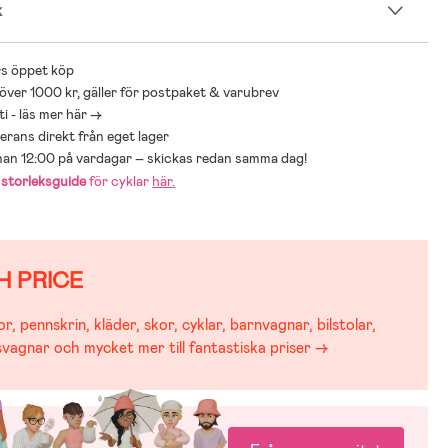
k
s öppet köp
 över 1000 kr, gäller för postpaket & varubrev
i - läs mer här ->
everans direkt från eget lager
nnan 12:00 på vardagar – skickas redan samma dag!
r
storleksguide
för cyklar
här
.
H PRICE
r, pennskrin, kläder, skor, cyklar, barnvagnar, bilstolar,
svagnar och mycket mer till fantastiska priser →