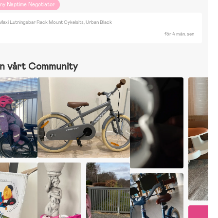
iny Naptime Negotiator
axi Lutningsbar Rack Mount Cykelsits, Urban Black
för 4 mån. sen
n vårt Community