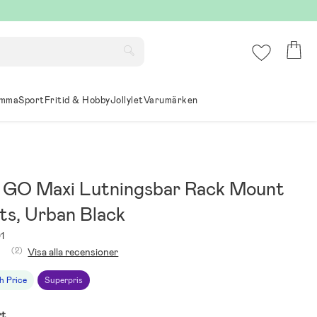
mma
Sport
Fritid & Hobby
Jollylet
Varumärken
 GO Maxi Lutningsbar Rack Mount
ts, Urban Black
1
(2)
Visa alla recensioner
h Price
Superpris
rt