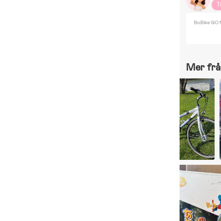
T
BoBike GO M
Mer frå