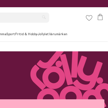
mma
Sport
Fritid & Hobby
Jollylet
Varumärken