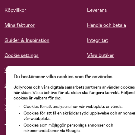
Köpvillkor
Leverans
Mina fakturor
Handla och betala
Guider & Inspiration
Integritet
Cookie settings
Våra butiker
Vårt ansvar
Lediga tjänster
Du bestämmer vilka cookies som får användas.
Om oss
Jollyroom och våra digitala samarbetspartners använder cookies
här sidan. Vissa behövs för att sidan ska fungera korrekt. Följand
cookies är valbara för dig:
På Jollyroom.se hittar du ett stort utbud av produkter för barnfamiljen.
Hos oss
vårt sortiment hittar du barnvagnar, bilstolar, kläder för barn och baby, prod
Cookies för att analysera hur vår webbplats används.
Cosi, Baby Jogger, BabyBjörn, Didriksons, KidKraft, Ergobaby, Philips Avent, 
Cookies för att få en skräddarsydd upplevelse och annonse
vår webbplats.
Cookies som möjliggör personliga annonser och
rekommendationer via Google.