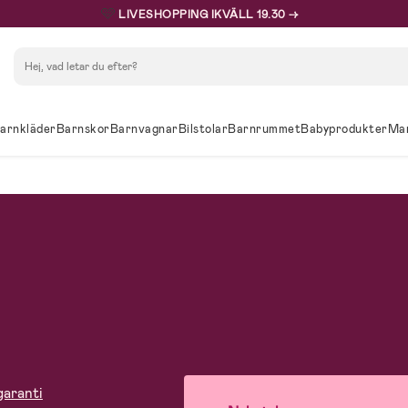
🩷
LIVESHOPPING IKVÄLL 19.30 →
Sök
arnkläder
Barnskor
Barnvagnar
Bilstolar
Barnrummet
Babyprodukter
Ma
garanti