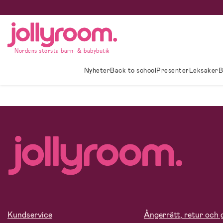
Hoppa
till
innehållet
Nordens största barn- & babybutik
Nyheter
Back to school
Presenter
Leksaker
B
Kundservice
Ångerrätt, retur och 