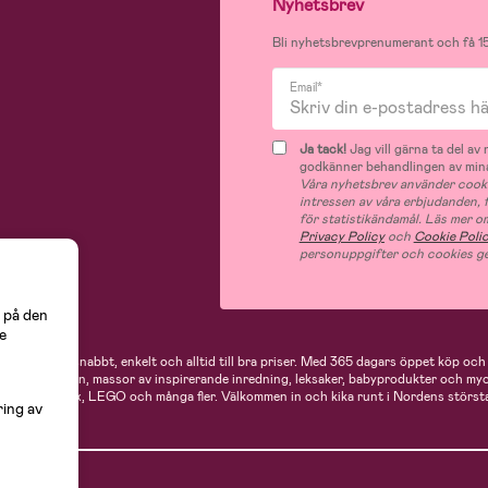
Nyhetsbrev
Bli nyhetsbrevprenumerant och få 15
Email*
Ja tack!
Jag vill gärna ta del a
godkänner behandlingen av mina
Våra nyhetsbrev använder cooki
intressen av våra erbjudanden,
för statistikändamål. Läs mer o
Privacy Policy
och
Cookie Poli
personuppgifter och cookies ge
 på den
e
 handlar du snabbt, enkelt och alltid till bra priser.
Med 365 dagars öppet köp och e
ukter för mamman, massor av inspirerande inredning, leksaker, babyprodukter och my
Neonate, Cybex, LEGO och många fler. Välkommen in och kika runt i Nordens största
ring av