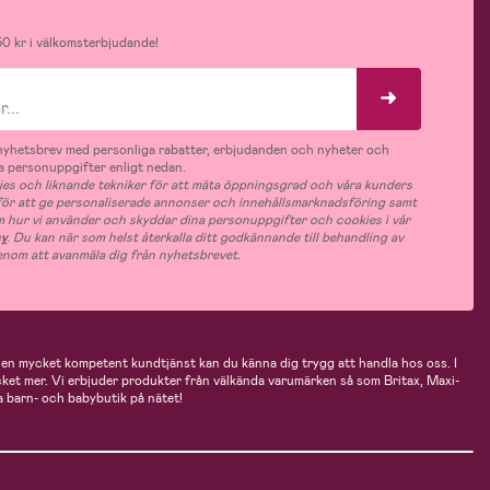
0 kr i välkomsterbjudande!
v nyhetsbrev med personliga rabatter, erbjudanden och nyheter och
 personuppgifter enligt nedan.
es och liknande tekniker för att mäta öppningsgrad och våra kunders
 för att ge personaliserade annonser och innehållsmarknadsföring samt
m hur vi använder och skyddar dina personuppgifter och cookies i vår
cy
. Du kan när som helst återkalla ditt godkännande till behandling av
nom att avanmäla dig från nyhetsbrevet.
n mycket kompetent kundtjänst kan du känna dig trygg att handla hos oss. I
cket mer. Vi erbjuder produkter från välkända varumärken så som Britax, Maxi-
 barn- och babybutik på nätet!