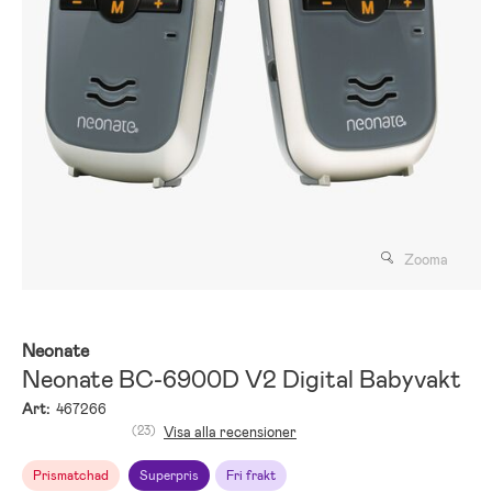
Zooma
Neonate
Neonate BC-6900D V2 Digital Babyvakt
Art:
467266
(23)
Visa alla recensioner
Prismatchad
Superpris
Fri frakt