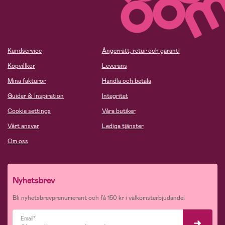
Kundservice
Ångerrätt, retur och garanti
Köpvillkor
Leverans
Mina fakturor
Handla och betala
Guider & Inspiration
Integritet
Cookie settings
Våra butiker
Vårt ansvar
Lediga tjänster
Om oss
Nyhetsbrev
Bli nyhetsbrevprenumerant och få 150 kr i välkomsterbjudande!
Email*