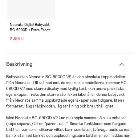
Neonate Digital Babyvakt
BC-6900D + Extra Enhet
2 398 kr
Beskrivning
Babyvakten Neonate BC-6900D V2 är den absoluta toppmodellen
från Neonate. Till skillnad mot de mer enkla modellerna kommer BC-
6900D V2 med större display med tydlig text, och andra praktiska
egenskaper. Trots den större storleken bibehåller denna babyvakt
från Neonate samma uppskattade egenskaper som tidigare: liten i
formatet, lång i räckvidden, låg strålning och bra uthållighet.
Med Neonate BC-6900D V2 kan du koppla samman 3 olika enheter
(köps separat) till en ”parent unit”. Smarta funktioner som färgade
LED-lampor som indikerar vilket barn som låter, tvåvägs-audio så man
kan prata med barnet och uppladdningsbara batterier som laddas när