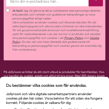
Ja tack!
Jag vill gärna ta del av nyhetsbrev med personliga rabatter,
erbjudanden och nyheter och godkänner behandlingen av mina
personuppgifter enligt nedan.
Våra nyhetsbrev använder cookies och liknande tekniker för att
mäta öppningsgrad och våra kunders intressen av våra erbjudanden,
för att ge personaliserade annonser och innehållsmarknadsföring
samt för statistikändamål. Läs mer om hur vi använder och skyddar
dina personuppgifter och cookies i vår
Privacy Policy
och
Cookie
Policy
. Du kan när som helst återkalla ditt godkännande till
behandling av personuppgifter och cookies genom att avanmäla dig
från nyhetsbrevet.
På Jollyroom.se hittar du ett stort utbud av produkter för barnfamiljen.
Hos
oss handlar du snabbt, enkelt och alltid till bra priser.
Med 365 dagars öppet
köp och en mycket kompetent kundtjänst kan du känna dig trygg att handla
hos oss. I vårt sortiment hittar du barnvagnar, bilstolar, kläder för barn och
Du bestämmer vilka cookies som får användas.
baby, produkter för mamman, massor av inspirerande inredning, leksaker,
babyprodukter och mycket mer. Vi erbjuder produkter från välkända
Jollyroom och våra digitala samarbetspartners använder
varumärken så som Britax, Maxi-Cosi, Baby Jogger, BabyBjörn, Didriksons,
cookies på den här sidan. Vissa behövs för att sidan ska fungera
KidKraft, Ergobaby, Philips Avent, Neonate, Cybex, LEGO och många fler.
korrekt. Följande cookies är valbara för dig:
Välkommen in och kika runt i Nordens största barn- och babybutik på nätet!