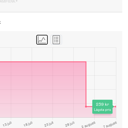
GAMIFIERA.®
k
239 kr
Lägsta pris