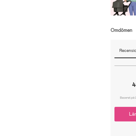
Omdömen
Recensio
4
Baserat på 
Lä