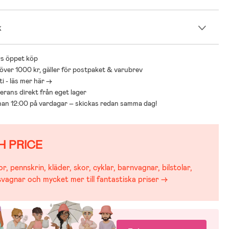
k
s öppet köp
 över 1000 kr, gäller för postpaket & varubrev
i - läs mer här ->
everans direkt från eget lager
nnan 12:00 på vardagar – skickas redan samma dag!
H PRICE
r, pennskrin, kläder, skor, cyklar, barnvagnar, bilstolar,
svagnar och mycket mer till fantastiska priser →