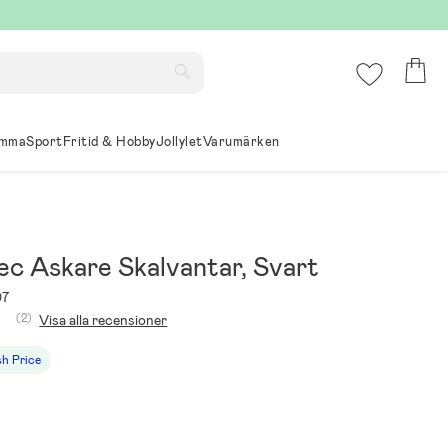
mma
Sport
Fritid & Hobby
Jollylet
Varumärken
ec Askare Skalvantar, Svart
07
(2)
Visa alla recensioner
sh Price