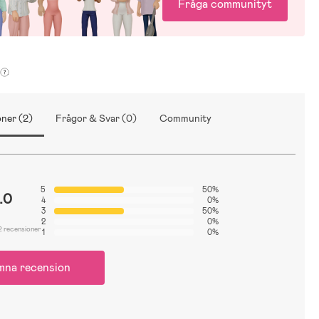
Fråga communityt
ner (2)
Frågor & Svar (0)
Community
5
50%
.0
4
0%
3
50%
2
0%
2 recensioner
1
0%
mna recension