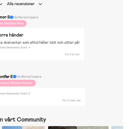
Alla recensioner
enor S
Verifierad köpare
iny Naptime Ninja
torra händer
ra skalvantar som alltid håller tätt och sitter på!
are Skalvantar, Svart, 4
för 2 år sen
nnifer E
Verifierad köpare
recious Wisdom Keeper
are Skalvantar, Svart, 2
för 11 mån. sen
n vårt Community