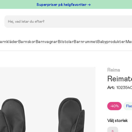
Superpriser på helgfavoriter →
Sök
arnkläder
Barnskor
Barnvagnar
Bilstolar
Barnrummet
Babyprodukter
Ma
Reima
Reimat
Art:
102354
-40%
Fla
Välj storlek
5