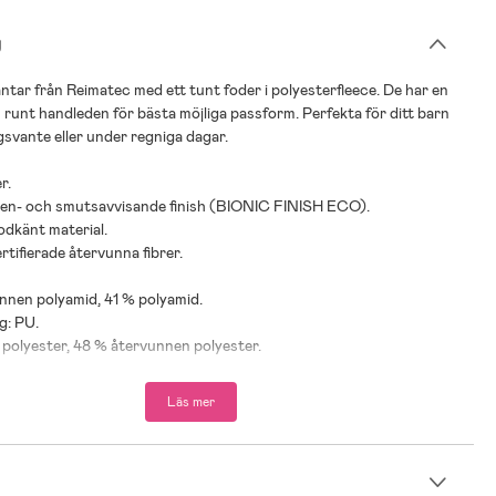
g
ntar från Reimatec med ett tunt foder i polyesterfleece. De har en
 runt handleden för bästa möjliga passform. Perfekta för ditt barn
svante eller under regniga dagar.
r.
tten- och smutsavvisande finish (BIONIC FINISH ECO).
odkänt material.
ertifierade återvunna fibrer.
nnen polyamid, 41 % polyamid.
g: PU.
 polyester, 48 % återvunnen polyester.
Läs mer
n