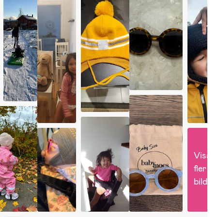
Visa 
fler 
bilder