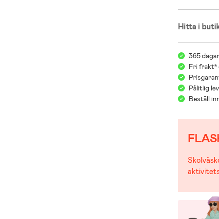
Hitta i buti
365 dagar
Fri frakt*
Prisgarant
Pålitlig l
Beställ i
FLAS
Skolväsko
aktivitet