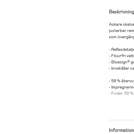
Beskrivnin
Askare skalva
justerbar rem
som övergång
- Reflexdetalje
- Flourfri va
- Bluesign® g
- Innehåller c
- 59 % återvu
- Impregnerin
- Foder: 52 %
Informatio