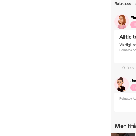
Relevans
El
T
Alltid 
Väldigt b
Reimatec Ask
0 likes
Je
P
Reimatec Ask
Mer frå