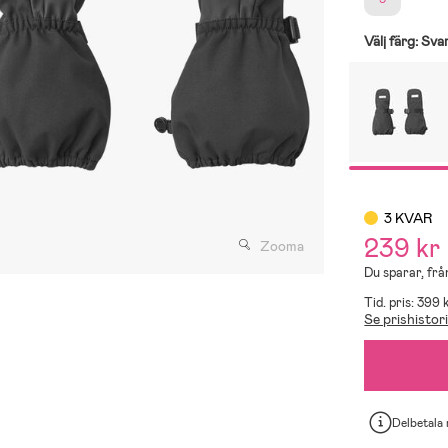
Välj färg:
Sva
3 KVAR
239 kr
Zooma
Du sparar, frå
Tid. pris: 399 
Se prishistor
Delbetala