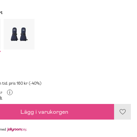
rt
n tid. pris 160 kr (-40%)
i
kr
ik
Lägg i varukorgen
med