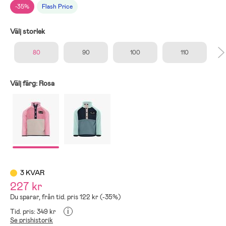
-35%
Flash Price
Välj storlek
80
90
100
110
Välj färg:
Rosa
3 KVAR
227 kr
Du sparar, från tid. pris 122 kr (-35%)
i
Tid. pris: 349 kr
Se prishistorik