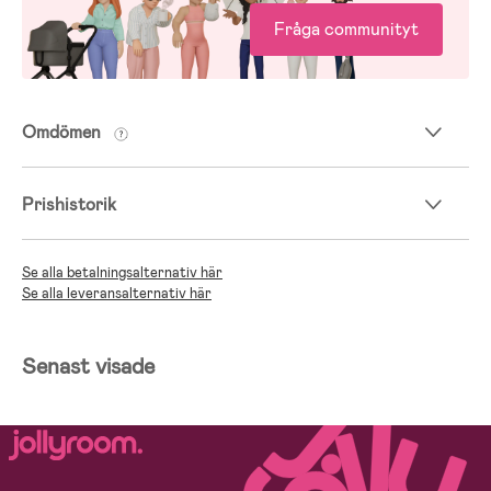
Fråga communityt
Omdömen
Prishistorik
Se alla betalningsalternativ här
Se alla leveransalternativ här
Senast visade