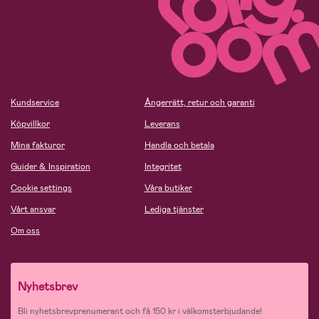
Kundservice
Ångerrätt, retur och garanti
Köpvillkor
Leverans
Mina fakturor
Handla och betala
Guider & Inspiration
Integritet
Cookie settings
Våra butiker
Vårt ansvar
Lediga tjänster
Om oss
Nyhetsbrev
Bli nyhetsbrevprenumerant och få 150 kr i välkomsterbjudande!