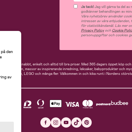
Ja tack!
Jag vill gärna ta del a
godkänner behandlingen av mina
Våra nyhetsbrev använder cooki
intressen av våra erbjudanden,
för statistikändamål. Läs mer o
Privacy Policy
och
Cookie Poli
personuppgifter och cookies ge
 på den
e
 handlar du snabbt, enkelt och alltid till bra priser.
Med 365 dagars öppet köp och e
ukter för mamman, massor av inspirerande inredning, leksaker, babyprodukter och my
Neonate, Cybex, LEGO och många fler. Välkommen in och kika runt i Nordens största
ring av