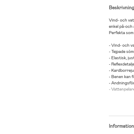
Beskrivnin
Vind- och vat
enkel på-och 
Perfekta som 
- Vind- och v
- Tejpade sö
- Elastisk, ju
- Reflexdetalje
- Kardborreju
- Benen kan f
- Andningsf
- Vattenpela
- 100 % polya
Informatio