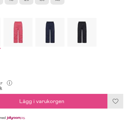
i
kr
ik
Lägg i varukorgen
med