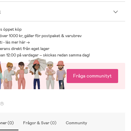
k
s öppet köp
 över 1000 kr, gäller för postpaket & varubrev
i - läs mer här ->
everans direkt från eget lager
nnan 12:00 på vardagar – skickas redan samma dag!
Fråga communityt
ner (0)
Frågor & Svar (0)
Community