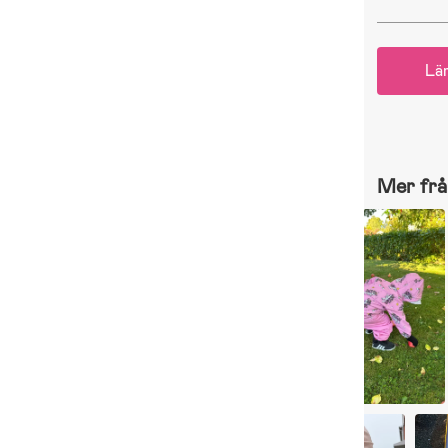
Lä
Mer frå