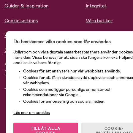
Guider & Inspiration
Integritet
Cookie settings
Våra butiker
Vårt ansvar
Lediga tjänster
Du bestämmer vilka cookies som får användas.
Om oss
Jollyroom och våra digitala samarbetspartners använder cookies
här sidan. Vissa behövs för att sidan ska fungera korrekt. Följand
cookies är valbara för dig:
På Jollyroom.se hittar du ett stort utbud av produkter för barnfamiljen.
Hos oss
vårt sortiment hittar du barnvagnar, bilstolar, kläder för barn och baby, prod
Cookies för att analysera hur vår webbplats används.
Cosi, Baby Jogger, BabyBjörn, Didriksons, KidKraft, Ergobaby, Philips Avent, 
Cookies för att få en skräddarsydd upplevelse och annonse
vår webbplats.
Cookies som möjliggör personliga annonser och
rekommendationer via Google.
Cookies för annonsering och sociala medier.
Läs mer om cookies
TILLÅT ALLA
COOKIE-