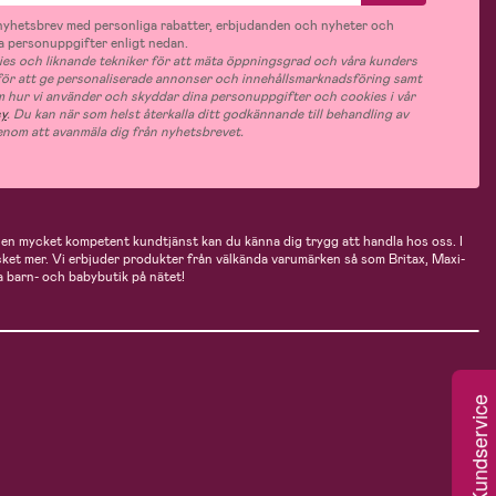
v nyhetsbrev med personliga rabatter, erbjudanden och nyheter och
 personuppgifter enligt nedan.
es och liknande tekniker för att mäta öppningsgrad och våra kunders
 för att ge personaliserade annonser och innehållsmarknadsföring samt
m hur vi använder och skyddar dina personuppgifter och cookies i vår
cy
. Du kan när som helst återkalla ditt godkännande till behandling av
nom att avanmäla dig från nyhetsbrevet.
n mycket kompetent kundtjänst kan du känna dig trygg att handla hos oss. I
cket mer. Vi erbjuder produkter från välkända varumärken så som Britax, Maxi-
 barn- och babybutik på nätet!
Kundservice