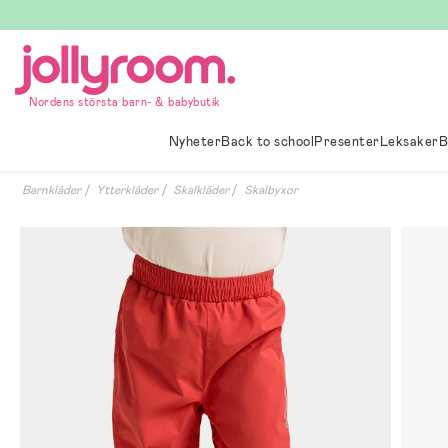
Hoppa
till
innehållet
Nordens största barn- & babybutik
Nyheter
Back to school
Presenter
Leksaker
B
Barnkläder
Ytterkläder
Skalkläder
Skalbyxor