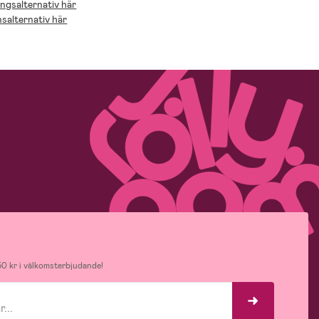
ingsalternativ här
nsalternativ här
0 kr i välkomsterbjudande!