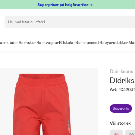
Superpriser på helgfavoriter →
Sök
arnkläder
Barnskor
Barnvagnar
Bilstolar
Barnrummet
Babyprodukter
Ma
Didriksons
Didriks
Art:
103203
Superpris
Välj storlek
80
90