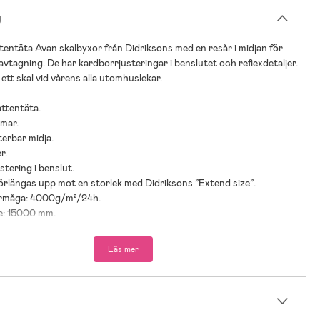
g
tentäta Avan skalbyxor från Didriksons med en resår i midjan för
avtagning. De har kardborrjusteringar i benslutet och reflexdetaljer.
ett skal vid vårens alla utomhuslekar.
attentäta.
mmar.
sterbar midja.
r.
stering i benslut.
örlängas upp mot en storlek med Didriksons ”Extend size”.
örmåga: 4000g/m²/24h.
re: 15000 mm.
mid.
Läs mer
n