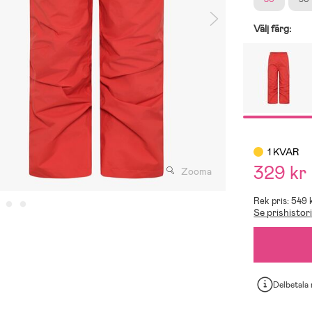
Välj färg:
1 KVAR
329 kr
Zooma
Rek pris: 549 
Se prishistor
Delbetala