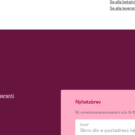
Se alla betaln
Se alla levera
garanti
Nyhetsbrev
Bli nyhetsbrevprenumerant och få 15
Email*