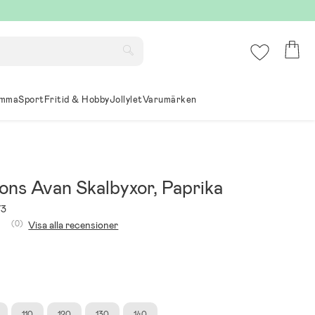
mma
Sport
Fritid & Hobby
Jollylet
Varumärken
ons Avan Skalbyxor, Paprika
73
(0)
Visa alla recensioner
110
120
130
140