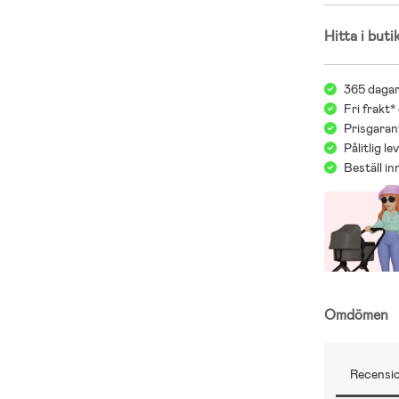
Hitta i buti
365 dagar
Fri frakt*
Prisgarant
Pålitlig l
Beställ i
Omdömen
Recensio