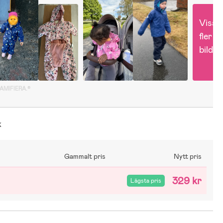
Visa 
fler 
bilder
GAMIFIERA.®
k
Gammalt pris
Nytt pris
329 kr
Lägsta pris