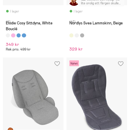
lite orolig att färgen skulle
gå åt det gula hållet, men
den är verkligen vit, vilket
I lager
I lager
jag gillar 😊
(0)
(43)
Elodie Cosy Sittdyna, White
Nordlys Svea Lammskinn, Beige
Bouclé
349 kr
329 kr
Rek pris: 499 kr
Nyhet