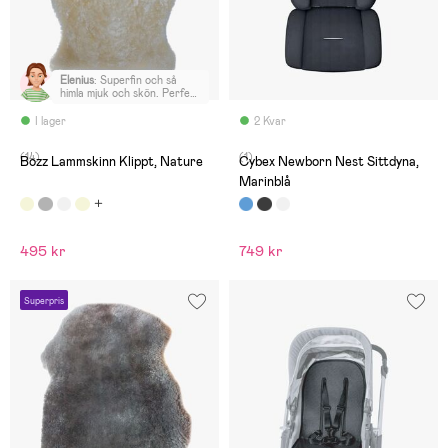
Elenius
:
Superfin och så
himla mjuk och skön. Perfekt
åt sonen i barnvagnen!
I lager
2 Kvar
(14)
(1)
Bozz Lammskinn Klippt, Nature
Cybex Newborn Nest Sittdyna,
Marinblå
495 kr
749 kr
Superpris