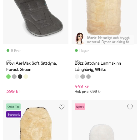
Maria
:
Naturligt och tryggt
material. Dynan är aldrig för
varm eller kall. Mysig, mjuk,
fin och omtyckt.
9 Kvar
I lager
(0)
(6)
Inovi AerMax Soft Sittdyna,
Bozz Sittdyna Lammskinn
Forest Green
Långhårig, White
449 kr
399 kr
Rek pris: 699 kr
Oeko-Tex
Nyhet
Superpris