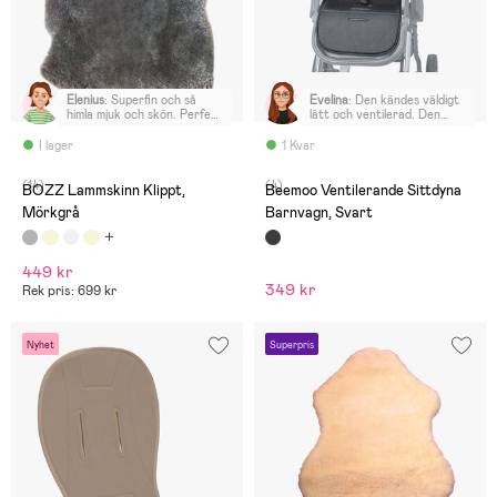
Elenius
:
Superfin och så
Evelina
:
Den kändes väldigt
himla mjuk och skön. Perfekt
lätt och ventilerad. Den
åt sonen i barnvagnen!
kommer nog göra sitt i
varmare dagar. Upplevde
I lager
1 Kvar
att den andas och inte blir
så instängd. 👍😊
(14)
(4)
BOZZ Lammskinn Klippt,
Beemoo Ventilerande Sittdyna
Mörkgrå
Barnvagn, Svart
449 kr
349 kr
Rek pris: 699 kr
Nyhet
Superpris