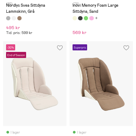
mjuk.
(22)
(78)
Nordlys Svea Sittdyna
Inovi Memory Foam Large
Lammskinn, Grå
Sittdyna, Sand
495 kr
569 kr
Tid. pris: 599 kr
-30%
Superpris
End of Season
I lager
I lager