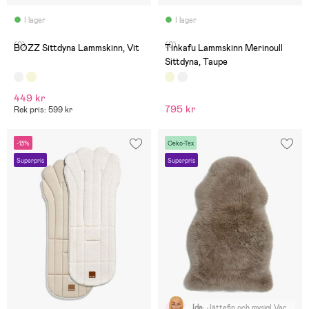
I lager
I lager
(0)
(0)
BOZZ Sittdyna Lammskinn, Vit
Tinkafu Lammskinn Merinoull
Sittdyna, Taupe
449 kr
795 kr
Rek pris: 599 kr
-13%
Oeko-Tex
Superpris
Superpris
Ida
:
Jättefin och mysig! Var