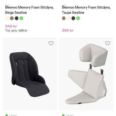
(6)
(6)
Beemoo Memory Foam Sittdyna,
Beemoo Memory Foam Sittdyna,
Beige Swallow
Taupe Swallow
349 kr
395 kr
Tid. pris: 499 kr
I lager
I lager