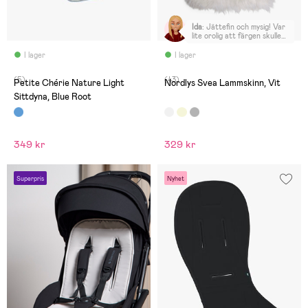
Ida
:
Jättefin och mysig! Var
lite orolig att färgen skulle
gå åt det gula hållet, men
den är verkligen vit, vilket
I lager
I lager
jag gillar 😊
(5)
(43)
Petite Chérie Nature Light
Nordlys Svea Lammskinn, Vit
Sittdyna, Blue Root
349 kr
329 kr
Superpris
Nyhet