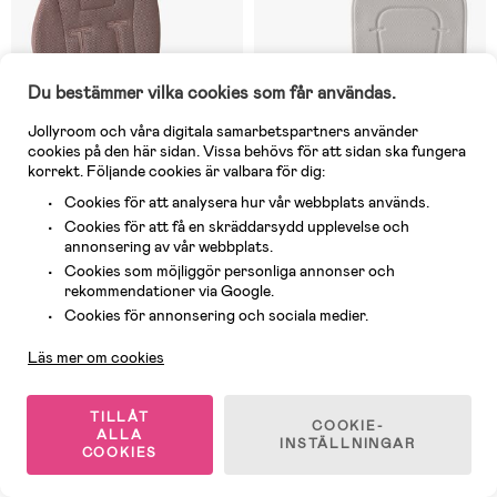
Du bestämmer vilka cookies som får användas.
Jollyroom och våra digitala samarbetspartners använder
cookies på den här sidan. Vissa behövs för att sidan ska fungera
korrekt. Följande cookies är valbara för dig:
Cookies för att analysera hur vår webbplats används.
Cookies för att få en skräddarsydd upplevelse och
annonsering av vår webbplats.
Cookies som möjliggör personliga annonser och
7 Kvar
4 Kvar
rekommendationer via Google.
(0)
(0)
Kundservice
Cookies för annonsering och sociala medier.
Inovi AerMax Soft Sittdyna,
Thule Summer Sittdyna, Soft
Taupe
Grey
Läs mer om cookies
399 kr
649 kr
TILLÅT
COOKIE-
ALLA
INSTÄLLNINGAR
COOKIES
1
/
2