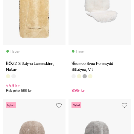
I lager
I lager
(0)
(0)
BOZZ Sittdyna Lammskinn,
Beemoo Svea Formsydd
Natur
Sittdyna, Vit
449 kr
999 kr
Rek pris: 599 kr
Nyhet
Nyhet