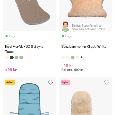
Elenius
:
Superfin och så
himla mjuk och skön. Perfekt
åt sonen i barnvagnen!
I lager
I lager
(0)
(14)
Inovi AerMax 3D Sittdyna,
Bozz Lammskinn Klippt, White
Taupe
449 kr
499 kr
Rek pris: 699 kr
Jollylet
Nyhet