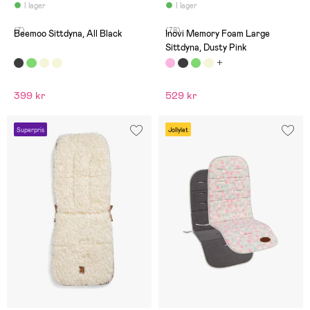
den här. Den är fast
I lager
I lager
samtidigt som den är väldigt
mjuk.
(7)
(78)
Beemoo Sittdyna, All Black
Inovi Memory Foam Large
Sittdyna, Dusty Pink
399 kr
529 kr
Superpris
Jollylet