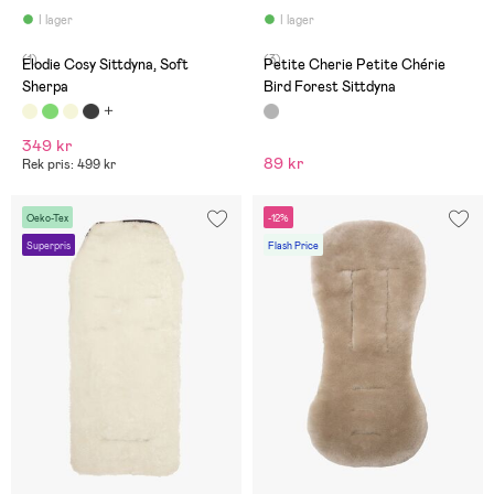
I lager
I lager
(1)
(3)
Elodie Cosy Sittdyna, Soft
Petite Cherie Petite Chérie
Sherpa
Bird Forest Sittdyna
349 kr
89 kr
Rek pris: 499 kr
Oeko-Tex
-12%
Superpris
Flash Price