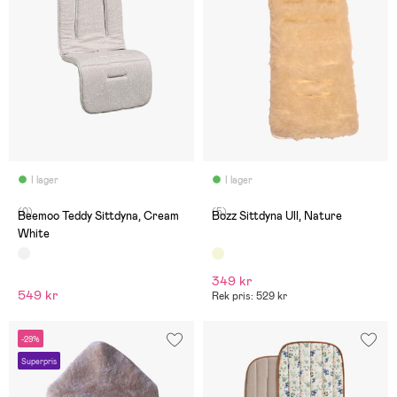
I lager
I lager
(0)
(5)
Beemoo Teddy Sittdyna, Cream
Bozz Sittdyna Ull, Nature
White
349 kr
549 kr
Rek pris: 529 kr
-29%
Superpris