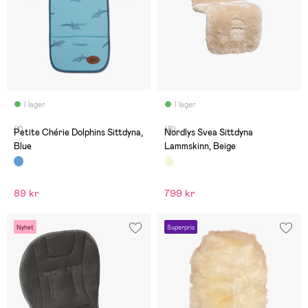
I lager
I lager
(1)
(0)
Petite Chérie Dolphins Sittdyna,
Nordlys Svea Sittdyna
Blue
Lammskinn, Beige
89 kr
799 kr
Nyhet
Superpris