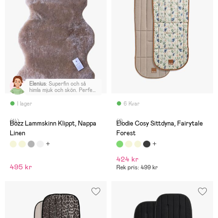
Elenius
:
Superfin och så
himla mjuk och skön. Perfekt
åt sonen i barnvagnen!
I lager
6 Kvar
(14)
(1)
Bozz Lammskinn Klippt, Nappa
Elodie Cosy Sittdyna, Fairytale
Linen
Forest
424 kr
495 kr
Rek pris: 499 kr