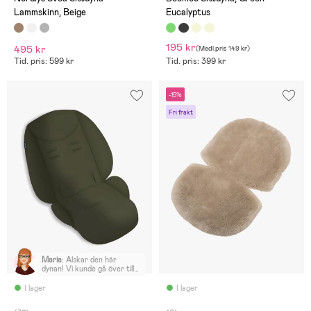
Lammskinn, Beige
Eucalyptus
195 kr
495 kr
(
Medl.pris
149 kr
)
Tid. pris: 599 kr
Tid. pris: 399 kr
-15%
Fri frakt
Maria
:
Älskar den här
dynan! Vi kunde gå över till
sittdelen tidigare tack vare
den här. Den är fast
I lager
I lager
samtidigt som den är väldigt
mjuk.