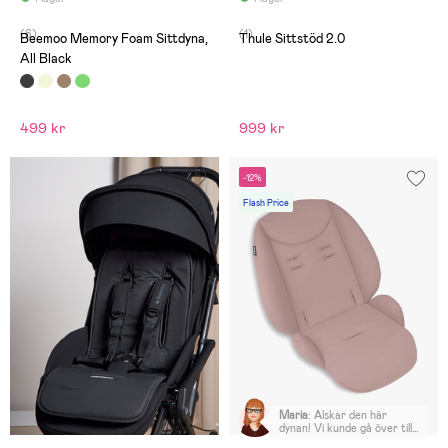
(6)
(1)
Beemoo Memory Foam Sittdyna,
Thule Sittstöd 2.0
All Black
499 kr
999 kr
-12%
Flash Price
Maria
:
Älskar den här
dynan! Vi kunde gå över till
sittdelen tidigare tack vare