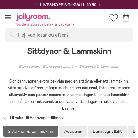
Hoppa
🩷
LIVESHOPPING IKVÄLL 19.30 →
till
innehållet
Nordens största barn- & babybutik
Sök
Sittdynor & Lammskinn
Barnvagnar
Barnvagnstillbehör
Sittdynor & Lammskinn
Gör barnvagnen extra bekväm med en sittdyna eller ett lammskinn.
Våra sittdynor finns i många modeller och material, från ventilerande
alternativ som passar sommarens varma dagar till mjuka lammskinn
som håller barnet varmt under kalla vinterdagar. En sittdyna till
...
Läs mer
Tillbaka till Barnvagnstillbehör
Sittdynor & Lammskinn
Adaptrar
Barnvagnsfläkt
Ba