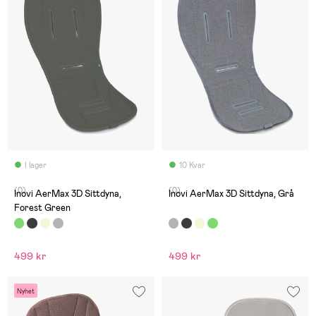
I lager
10 Kvar
(0)
(0)
Inovi AerMax 3D Sittdyna,
Inovi AerMax 3D Sittdyna, Grå
Forest Green
499 kr
499 kr
Nyhet