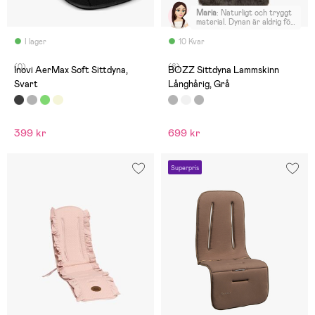
Maria
:
Naturligt och tryggt
material. Dynan är aldrig för
varm eller kall. Mysig, mjuk,
fin och omtyckt.
I lager
10 Kvar
(0)
(6)
Inovi AerMax Soft Sittdyna,
BOZZ Sittdyna Lammskinn
Svart
Långhårig, Grå
399 kr
699 kr
Superpris