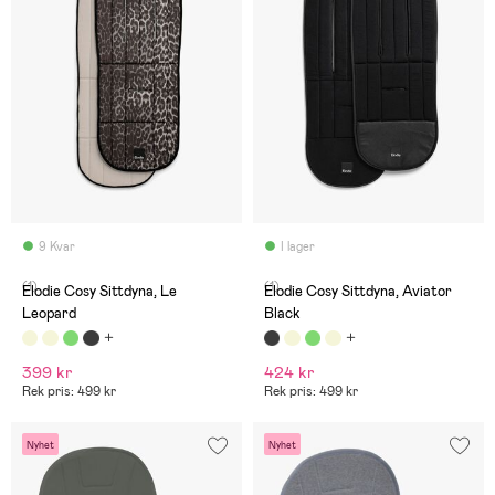
9 Kvar
I lager
(1)
(1)
Elodie Cosy Sittdyna, Le
Elodie Cosy Sittdyna, Aviator
Leopard
Black
399 kr
424 kr
Rek pris: 499 kr
Rek pris: 499 kr
Nyhet
Nyhet