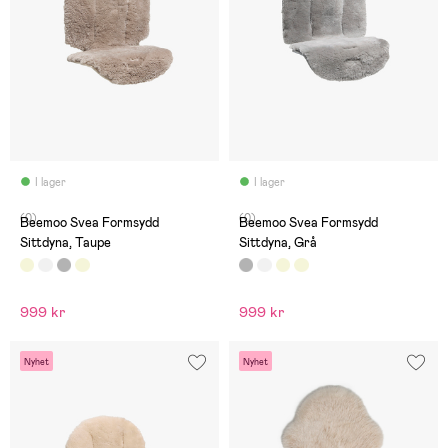
I lager
I lager
(0)
(0)
Beemoo Svea Formsydd
Beemoo Svea Formsydd
Sittdyna, Taupe
Sittdyna, Grå
999 kr
999 kr
Nyhet
Nyhet