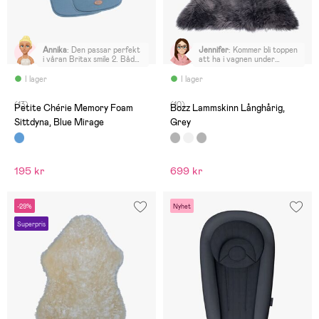
Annika
:
Den passar perfekt
Jennifer
:
Kommer bli toppen
i våran Britax smile 2. Både
att ha i vagnen under
dottern och sonen har
åkpåsen när vintern
suttit kanon med den
kommer
I lager
I lager
(13)
(10)
Petite Chérie Memory Foam
Bozz Lammskinn Långhårig,
Sittdyna, Blue Mirage
Grey
195 kr
699 kr
-29%
Nyhet
Superpris