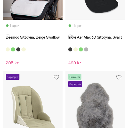
I lager
I lager
(7)
(0)
Beemoo Sittdyna, Beige Swallow
Inovi AerMax 3D Sittdyna, Svart
295 kr
499 kr
Superpris
Oeko-Tex
Superpris