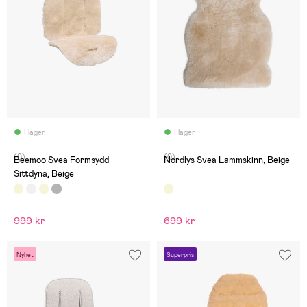
I lager
I lager
(0)
(0)
Beemoo Svea Formsydd
Nordlys Svea Lammskinn, Beige
Sittdyna, Beige
999 kr
699 kr
Nyhet
Superpris