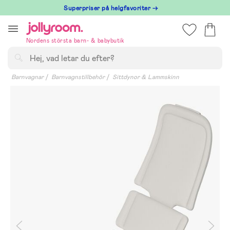
Hoppa
Superpriser på helgfavoriter →
till
innehållet
Nordens största barn- & babybutik
Sök
Barnvagnar
Barnvagnstillbehör
Sittdynor & Lammskinn