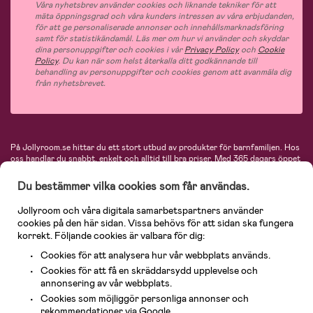
Våra nyhetsbrev använder cookies och liknande tekniker för att
mäta öppningsgrad och våra kunders intressen av våra erbjudanden,
för att ge personaliserade annonser och innehållsmarknadsföring
samt för statistikändamål. Läs mer om hur vi använder och skyddar
dina personuppgifter och cookies i vår
Privacy Policy
och
Cookie
Policy
. Du kan när som helst återkalla ditt godkännande till
behandling av personuppgifter och cookies genom att avanmäla dig
från nyhetsbrevet.
På Jollyroom.se hittar du ett stort utbud av produkter för barnfamiljen.
Hos
oss handlar du snabbt, enkelt och alltid till bra priser.
Med 365 dagars öppet
köp och en mycket kompetent kundtjänst kan du känna dig trygg att handla
hos oss. I vårt sortiment hittar du barnvagnar, bilstolar, kläder för barn och
Du bestämmer vilka cookies som får användas.
baby, produkter för mamman, massor av inspirerande inredning, leksaker,
babyprodukter och mycket mer. Vi erbjuder produkter från välkända
Jollyroom och våra digitala samarbetspartners använder
varumärken så som Britax, Maxi-Cosi, Baby Jogger, BabyBjörn, Didriksons,
cookies på den här sidan. Vissa behövs för att sidan ska fungera
KidKraft, Ergobaby, Philips Avent, Neonate, Cybex, LEGO och många fler.
korrekt. Följande cookies är valbara för dig:
Välkommen in och kika runt i Nordens största barn- och babybutik på nätet!
Cookies för att analysera hur vår webbplats används.
Cookies för att få en skräddarsydd upplevelse och
annonsering av vår webbplats.
Cookies som möjliggör personliga annonser och
rekommendationer via Google.