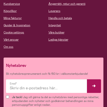
Kundservice
Ångerrätt, retur och garanti
Köpvillkor
Leverans
Mina fakturor
Handla och betala
Guider & Inspiration
Integritet
Cookie settings
Våra butiker
Vårt ansvar
Lediga tjänster
Om oss
Nyhetsbrev
Bli nyhetsbrevprenumerant och få 150 kr i välkomsterbjudande!
Email*
Ja tack!
Jag vill gärna ta del av nyhetsbrev med personliga rabatter,
erbjudanden och nyheter och godkänner behandlingen av mina
personuppgifter enligt nedan.