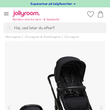
Hoppa
Superpriser på helgfavoriter →
till
innehållet
Nordens största barn- & babybutik
Sök
Barnvagnar
Duovagnar & Kombivagnar
Duovagnar