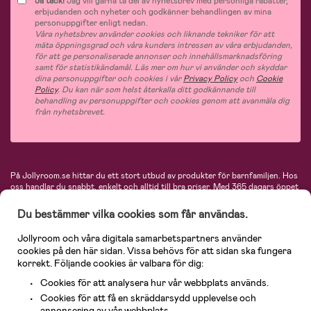
Ja tack!
Jag vill gärna ta del av nyhetsbrev med personliga rabatter,
erbjudanden och nyheter och godkänner behandlingen av mina
personuppgifter enligt nedan.
Våra nyhetsbrev använder cookies och liknande tekniker för att
mäta öppningsgrad och våra kunders intressen av våra erbjudanden,
för att ge personaliserade annonser och innehållsmarknadsföring
samt för statistikändamål. Läs mer om hur vi använder och skyddar
dina personuppgifter och cookies i vår
Privacy Policy
och
Cookie
Policy
. Du kan när som helst återkalla ditt godkännande till
behandling av personuppgifter och cookies genom att avanmäla dig
från nyhetsbrevet.
På Jollyroom.se hittar du ett stort utbud av produkter för barnfamiljen.
Hos
oss handlar du snabbt, enkelt och alltid till bra priser.
Med 365 dagars öppet
köp och en mycket kompetent kundtjänst kan du känna dig trygg att handla
hos oss. I vårt sortiment hittar du barnvagnar, bilstolar, kläder för barn och
Du bestämmer vilka cookies som får användas.
baby, produkter för mamman, massor av inspirerande inredning, leksaker,
babyprodukter och mycket mer. Vi erbjuder produkter från välkända
Jollyroom och våra digitala samarbetspartners använder
varumärken så som Britax, Maxi-Cosi, Baby Jogger, BabyBjörn, Didriksons,
cookies på den här sidan. Vissa behövs för att sidan ska fungera
KidKraft, Ergobaby, Philips Avent, Neonate, Cybex, LEGO och många fler.
korrekt. Följande cookies är valbara för dig:
Välkommen in och kika runt i Nordens största barn- och babybutik på nätet!
Cookies för att analysera hur vår webbplats används.
Cookies för att få en skräddarsydd upplevelse och
annonsering av vår webbplats.