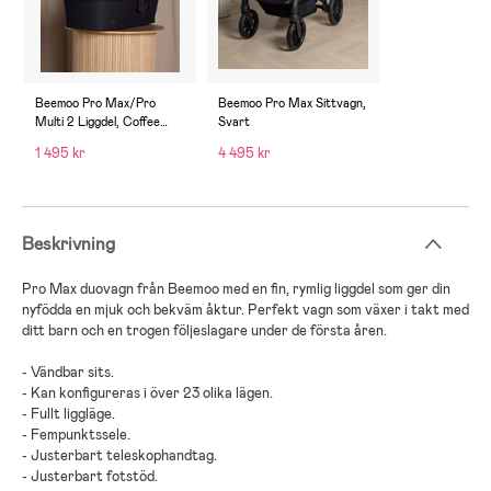
Beemoo Pro Max/Pro
Beemoo Pro Max Sittvagn,
Multi 2 Liggdel, Coffee
Svart
Black
1 495 kr
4 495 kr
Beskrivning
Pro Max
duovagn
från
Beemoo
med en
fin
,
rymlig
liggdel
som ger din
nyfödda en mjuk och bekväm åktur
. Perfekt
vagn som växer i takt med
ditt barn och en trogen följeslagare under de första åren
.
-
Vändbar sits
.
-
Kan konfigureras i över 23 olika lägen
.
-
Fullt liggläge
.
-
Fempunktssele
.
-
Justerbart teleskophandtag
.
-
Justerbart fotstöd
.