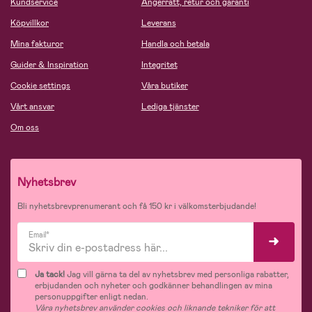
Kundservice
Ångerrätt, retur och garanti
Köpvillkor
Leverans
Mina fakturor
Handla och betala
Guider & Inspiration
Integritet
Cookie settings
Våra butiker
Vårt ansvar
Lediga tjänster
Om oss
Nyhetsbrev
Bli nyhetsbrevprenumerant och få 150 kr i välkomsterbjudande!
Email*
Ja tack!
Jag vill gärna ta del av nyhetsbrev med personliga rabatter,
erbjudanden och nyheter och godkänner behandlingen av mina
personuppgifter enligt nedan.
Våra nyhetsbrev använder cookies och liknande tekniker för att