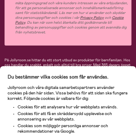
mäta öppningsgrad och våra kunders intressen av våra erbjudanden,
för att ge personaliserade annonser och innehållsmarknadsföring
samt för statistikändamål. Läs mer om hur vi använder och skyddar
dina personuppgifter och cookies i vår
Privacy Policy
och
Cookie
Policy
. Du kan när som helst återkalla ditt godkännande till
behandling av personuppgifter och cookies genom att avanmäla dig
från nyhetsbrevet.
På Jollyroom.se hittar du ett stort utbud av produkter för barnfamiljen.
Hos
oss handlar du snabbt, enkelt och alltid till bra priser.
Med 365 dagars öppet
köp och en mycket kompetent kundtjänst kan du känna dig trygg att handla
hos oss. I vårt sortiment hittar du barnvagnar, bilstolar, kläder för barn och
Du bestämmer vilka cookies som får användas.
baby, produkter för mamman, massor av inspirerande inredning, leksaker,
babyprodukter och mycket mer. Vi erbjuder produkter från välkända
Jollyroom och våra digitala samarbetspartners använder
varumärken så som Britax, Maxi-Cosi, Baby Jogger, BabyBjörn, Didriksons,
cookies på den här sidan. Vissa behövs för att sidan ska fungera
KidKraft, Ergobaby, Philips Avent, Neonate, Cybex, LEGO och många fler.
korrekt. Följande cookies är valbara för dig:
Välkommen in och kika runt i Nordens största barn- och babybutik på nätet!
Cookies för att analysera hur vår webbplats används.
Cookies för att få en skräddarsydd upplevelse och
annonsering av vår webbplats.
Cookies som möjliggör personliga annonser och
rekommendationer via Google.