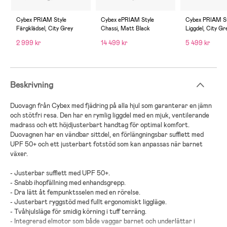
Cybex PRIAM Style
Cybex ePRIAM Style
Cybex PRIAM St
Färgklädsel, City Grey
Chassi, Matt Black
Liggdel, City Gr
2 999 kr
14 499 kr
5 499 kr
Beskrivning
Duovagn
från
Cybex
med
fjädring
på alla hjul
som garanterar en jämn
och stötfri resa
. Den har en
rymlig
liggdel
med en
mjuk
,
ventilerande
madrass
och ett
höjdjusterbart
handtag
för optimal komfort
.
Duovagnen
har en
vändbar
sittdel
, en
förlängningsbar
sufflett
med
UPF 50+
och ett
justerbart
fotstöd
som kan anpassas när barnet
växer
.
-
Justerbar sufflett med UPF 50+
.
-
Snabb ihopfällning med enhandsgrepp
.
-
Dra lätt åt fempunktsselen med en rörelse
.
-
Justerbart ryggstöd med fullt ergonomiskt liggläge
.
-
Tvåhjulsläge för smidig körning i tuff terräng
.
-
Integrerad elmotor som både vaggar barnet och underlättar i