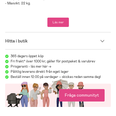
-
Maxvikt: 22 kg
.
Medföljer:
duovagn
,
babyskydd och bas
,
adaptrar
.
Läs mer
-
Rekommenderad ålder: Från nyfödd till 4 år
.
-
Klicka dig in på respektive produkt för mer information!
Barnvagnsguide – hitta rätt vagn för dig och ditt barn
Hitta i butik
Att välja barnvagn kan kännas överväldigande med många modeller,
märken och funktioner. Vår barnvagnsguide hjälper dig att jämföra
365 dagars öppet köp
olika typer av vagnar, säkerhet och praktiska funktioner. Med guiden
Fri frakt* över 1000 kr, gäller för postpaket & varubrev
blir det enklare att hitta en vagn som är trygg, bekväm och smidig för
Prisgaranti - läs mer här ->
både dig och ditt barn.
Pålitlig leverans direkt från eget lager
Beställ innan 12:00 på vardagar – skickas redan samma dag!
Jollyrooms Barnvagnsguide
Hitta rätt bilbarnstol för ditt barn!
Fråga communityt
Välkommen till vår bilstolsguide, där vi hjälper dig att välja rätt
bilbarnstol för ditt barn. Här hittar du tips om bilbarnstolar, i-Size-
stolar, bakåtvända och framåtvända bilbarnstolar, samt råd om
korrekt installation med ISOFIX eller säkerhetsbälten. Vi förklarar