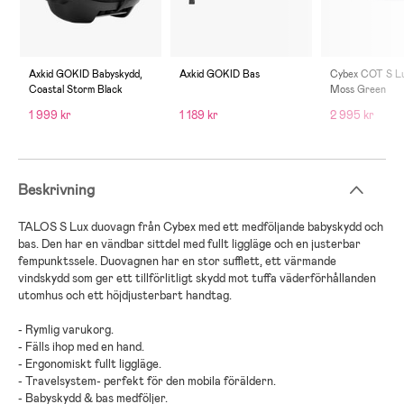
Axkid GOKID Babyskydd,
Axkid GOKID Bas
Cybex COT S Lux
Coastal Storm Black
Moss Green
1 999 kr
1 189 kr
2 995 kr
Beskrivning
TALOS S Lux
duovagn
från
Cybex
med ett
medföljande
babyskydd och
bas
. Den har en
vändbar
sittdel
med
fullt
liggläge
och en
justerbar
fempunktssele
.
Duovagnen
har en
stor
sufflett
, ett
värmande
vindskydd
som ger ett tillförlitligt skydd mot tuffa väderförhållanden
utomhus
och ett
höjdjusterbart
handtag
.
-
Rymlig varukorg
.
-
Fälls ihop med en hand
.
-
Ergonomiskt fullt liggläge
.
-
Travelsystem- perfekt för den mobila föräldern
.
-
Babyskydd & bas medföljer
.