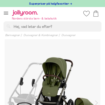
Hoppa
Superpriser på helgfavoriter →
till
innehållet
Nordens största barn- & babybutik
Sök
Barnvagnar
Duovagnar & Kombivagnar
Duovagnar