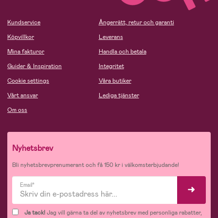
Kundservice
Ångerrätt, retur och garanti
Köpvillkor
Leverans
Mina fakturor
Handla och betala
Guider & Inspiration
Integritet
Cookie settings
Våra butiker
Vårt ansvar
Lediga tjänster
Om oss
Nyhetsbrev
Bli nyhetsbrevprenumerant och få 150 kr i välkomsterbjudande!
Email*
Ja tack!
Jag vill gärna ta del av nyhetsbrev med personliga rabatter,