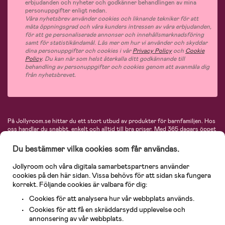
erbjudanden och nyheter och godkänner behandlingen av mina
personuppgifter enligt nedan.
Våra nyhetsbrev använder cookies och liknande tekniker för att
mäta öppningsgrad och våra kunders intressen av våra erbjudanden,
för att ge personaliserade annonser och innehållsmarknadsföring
samt för statistikändamål. Läs mer om hur vi använder och skyddar
dina personuppgifter och cookies i vår
Privacy Policy
och
Cookie
Policy
. Du kan när som helst återkalla ditt godkännande till
behandling av personuppgifter och cookies genom att avanmäla dig
från nyhetsbrevet.
På Jollyroom.se hittar du ett stort utbud av produkter för barnfamiljen.
Hos
oss handlar du snabbt, enkelt och alltid till bra priser.
Med 365 dagars öppet
köp och en mycket kompetent kundtjänst kan du känna dig trygg att handla
hos oss. I vårt sortiment hittar du barnvagnar, bilstolar, kläder för barn och
Du bestämmer vilka cookies som får användas.
baby, produkter för mamman, massor av inspirerande inredning, leksaker,
babyprodukter och mycket mer. Vi erbjuder produkter från välkända
Jollyroom och våra digitala samarbetspartners använder
varumärken så som Britax, Maxi-Cosi, Baby Jogger, BabyBjörn, Didriksons,
cookies på den här sidan. Vissa behövs för att sidan ska fungera
KidKraft, Ergobaby, Philips Avent, Neonate, Cybex, LEGO och många fler.
korrekt. Följande cookies är valbara för dig:
Välkommen in och kika runt i Nordens största barn- och babybutik på nätet!
Cookies för att analysera hur vår webbplats används.
Cookies för att få en skräddarsydd upplevelse och
annonsering av vår webbplats.