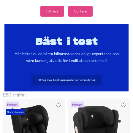
Filtrera
Sortera
Bäst i test
Här hittar du de bästa bilbarnstolarna enligt experterna och
våra kunder, utvalda för kvalitet och säkerhet!
Utforska testvinnande bilbarnstolar
260 träffar.
Fri frakt
Fri frakt
Sista chansen