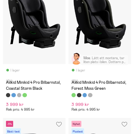
Moa
:
Lätt att montera, tar
liten plats i bilen. Dottern på
4 år, 18 kg och 105cm trivs
jättebra i den. Gott om
I lager
I lager
plats för ben.
(24)
(24)
Axkid Minikid 4 Pro Bilbarnstol,
Axkid Minikid 4 Pro Bilbarnstol,
Coastal Storm Black
Forest Moss Green
3 999 kr
3 999 kr
Rek pris: 4 995 kr
Rek pris: 4 995 kr
-5%
Nyhet
Bäst i test
Plustest