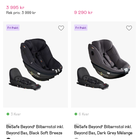
3 995 kr
9 290 kr
Rek pris: 3 999 kr
Fri frakt
Fri frakt
3 Kvar
6 Kvar
(0)
(0)
BeSafe Beyond² Bilbarnstol inkl.
BeSafe Beyond² Bilbarnstol inkl.
Beyond Bas, Black Soft Breeze
Beyond Bas, Dark Grey Mélange