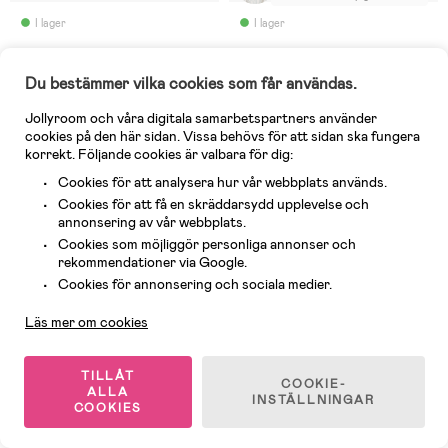
till min dotter i bilen i tre år,
bara det att det går att
I lager
I lager
vrida den för att ta ut
barnet är ett stort plus. det
(7)
(7)
enda jag kan komma på som
BeSafe iZi Modular i-Size Bas
BeSafe iZi Twist i-Size
är lite sämre är att den är
Du bestämmer vilka cookies som får användas.
Bilbarnstol, Fresh Black Cab
ganska tung och lite bökig
att lyfta ur bilen. +Går att
anpassa för bebisar och
Jollyroom och våra digitala samarbetspartners använder
barn i olika storlekar.
1 795 kr
7 495 kr
cookies på den här sidan. Vissa behövs för att sidan ska fungera
+Vridbar för att enkelt
spänna loss barnet.
korrekt. Följande cookies är valbara för dig:
Rek pris: 1 999 kr
Rek pris: 7 499 kr
+Bekväm för barnet -Tung -
Något svår att lossa fästen
Cookies för att analysera hur vår webbplats används.
Cookies för att få en skräddarsydd upplevelse och
Fri frakt
Fri frakt
annonsering av vår webbplats.
Cookies som möjliggör personliga annonser och
rekommendationer via Google.
Kundservice
Cookies för annonsering och sociala medier.
Läs mer om cookies
TILLÅT
COOKIE-
ALLA
INSTÄLLNINGAR
COOKIES
Josefine
:
Känns ostabil med