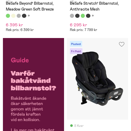
(0)
(3)
BeSafe Beyond² Bilbarnstol,
BeSafe Stretch² Bilbarnstol,
Meadow Green Soft Breeze
Anthracite Mesh
6 395 kr
6 295 kr
Rek pris: 6 399 kr
Rek pris: 7 799 kr
Plustest
Fri frakt
8 Kvar