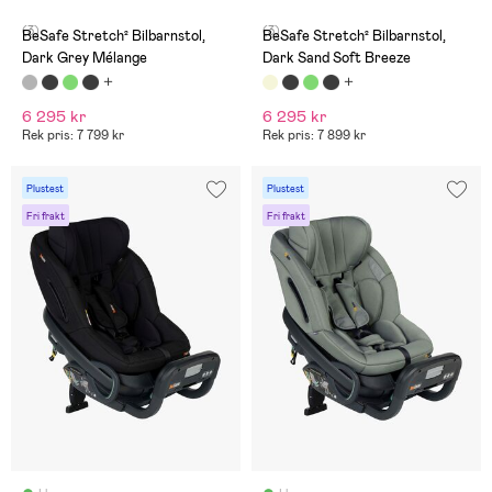
(3)
(3)
BeSafe Stretch² Bilbarnstol,
BeSafe Stretch² Bilbarnstol,
Dark Grey Mélange
Dark Sand Soft Breeze
6 295 kr
6 295 kr
Rek pris: 7 799 kr
Rek pris: 7 899 kr
Plustest
Plustest
Fri frakt
Fri frakt