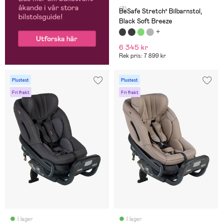
(3)
BeSafe Stretch² Bilbarnstol,
Black Soft Breeze
6 345 kr
Rek pris: 7 899 kr
Plustest
Plustest
Fri frakt
Fri frakt
I lager
I lager