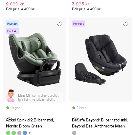
2 890 kr
3 995 kr
Rek pris: 4 499 kr
Rek pris: 4 499 kr
Plustest
Fri frakt
Fri frakt
Lisa
:
Min son sitter otroligt
bra i sin nya bilbarnstol!
Älskar att stolen går att
rotera nu när han börjar bli
I lager
2 Kvar
tyngre att få in i bilen samt
att man kan fälla stolen till
(14)
(0)
”liggläge” när han somnat.
Axkid Spinkid 2 Bilbarnstol,
BeSafe Beyond² Bilbarnstol inkl.
REKOMENDERAR 👍🏼
Nordic Bloom Green
Beyond Bas, Anthracite Mesh