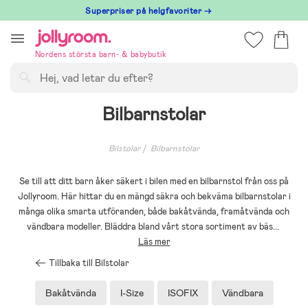
Hoppa
Superpriser på helgfavoriter →
till
innehållet
Nordens största barn- & babybutik
Sök
Bilbarnstolar
Bilstolar
Bilbarnstolar
Se till att ditt barn åker säkert i bilen med en bilbarnstol från oss på
Jollyroom. Här hittar du en mängd säkra och bekväma bilbarnstolar i
många olika smarta utföranden, både bakåtvända, framåtvända och
vändbara modeller. Bläddra bland vårt stora sortiment av bäs
...
Läs mer
Tillbaka till Bilstolar
Bakåtvända
I-Size
ISOFIX
Vändbara