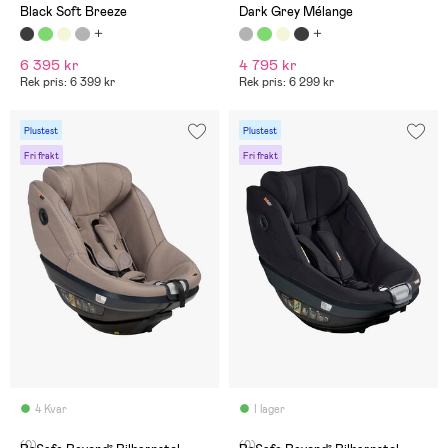
Black Soft Breeze
Dark Grey Mélange
6 395 kr
4 795 kr
Rek pris: 6 399 kr
Rek pris: 6 299 kr
Plustest
Plustest
Fri frakt
Fri frakt
4 Kvar
I lager
(0)
(0)