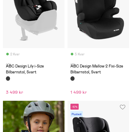
2 Kvar
5 Kvar
(0)
(0)
ABC Design Lily i-Size
ABC Design Mallow 2 Fixi-Size
Bilbarnstol, Svart
Bilbarnstol, Svart
3 499 kr
1 499 kr
-10%
Plustest