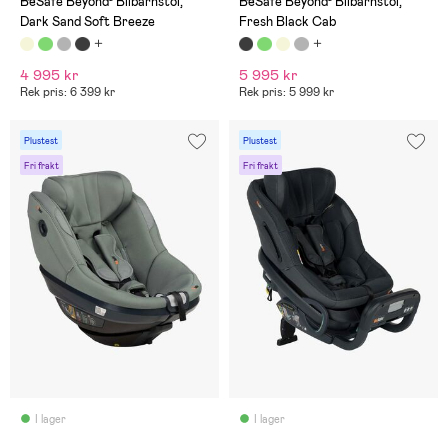
BeSafe Beyond² Bilbarnstol,
BeSafe Beyond² Bilbarnstol,
Dark Sand Soft Breeze
Fresh Black Cab
4 995 kr
5 995 kr
Rek pris: 6 399 kr
Rek pris: 5 999 kr
Plustest
Plustest
Fri frakt
Fri frakt
I lager
I lager