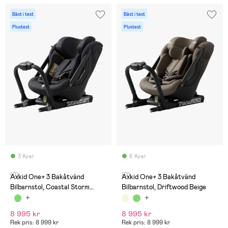
Bäst i test
Bäst i test
Plustest
Plustest
3 Kvar
6 Kvar
(0)
(0)
Axkid One+ 3 Bakåtvänd
Axkid One+ 3 Bakåtvänd
Bilbarnstol, Coastal Storm
Bilbarnstol, Driftwood Beige
Black
8 995 kr
8 995 kr
Rek pris: 8 999 kr
Rek pris: 8 999 kr