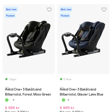
Bäst i test
Bäst i test
Plustest
Plustest
I lager
5 Kvar
(0)
(0)
Axkid One+ 3 Bakåtvänd
Axkid One+ 3 Bakåtvänd
Bilbarnstol, Forest Moss Green
Bilbarnstol, Glacier Lake Blue
8 995 kr
8 995 kr
Rek pris: 8 999 kr
Rek pris: 8 999 kr