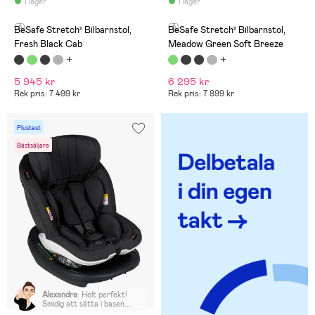
I lager
I lager
(3)
(3)
BeSafe Stretch² Bilbarnstol,
BeSafe Stretch² Bilbarnstol,
Fresh Black Cab
Meadow Green Soft Breeze
5 945 kr
6 295 kr
Rek pris: 7 499 kr
Rek pris: 7 899 kr
Plustest
Bästsäljare
Alexandra
:
Helt perfekt!
Smidig att sätta i basen.
Lätt att justera både