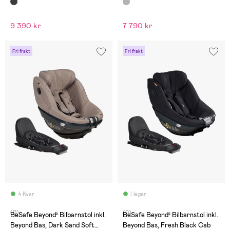
9 390 kr
7 790 kr
Fri frakt
Fri frakt
4 Kvar
I lager
(0)
(0)
BeSafe Beyond² Bilbarnstol inkl.
BeSafe Beyond² Bilbarnstol inkl.
Beyond Bas, Dark Sand Soft
Beyond Bas, Fresh Black Cab