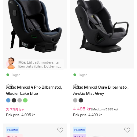
Moa
:
Lätt att montera, tar
liten plats i bilen. Dottern på
4 år, 18 kg och 105cm trivs
jättebra i den. Gott om
I lager
I lager
plats för ben.
(24)
(7)
Axkid Minikid 4 Pro Bilbarnstol,
Axkid Minikid Core Bilbarnstol,
Glacier Lake Blue
Arctic Mist Grey
4 495 kr
3 795 kr
(
Medl.pris
3 995 kr
)
Rek pris: 4 995 kr
Rek pris: 4 499 kr
Plustest
Plustest