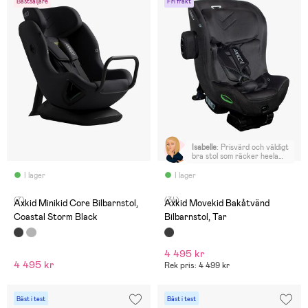
Bästsäljare
Fri frakt
Isabelle
:
Prisvärd och väldigt
bra stol som räcker heela
bakåtvända tiden (6-7 år).
I lager
I lager
(7)
(34)
Axkid Minikid Core Bilbarnstol,
Axkid Movekid Bakåtvänd
Coastal Storm Black
Bilbarnstol, Tar
4 495 kr
4 495 kr
Rek pris: 4 499 kr
Bäst i test
Bäst i test