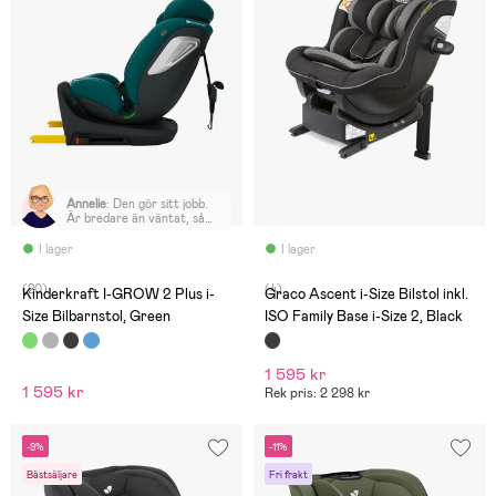
Annelie
:
Den gör sitt jobb.
Är bredare än väntat, så
rymlig för barnet.
I lager
I lager
(20)
(4)
Kinderkraft I-GROW 2 Plus i-
Graco Ascent i-Size Bilstol inkl.
Size Bilbarnstol, Green
ISO Family Base i-Size 2, Black
1 595 kr
1 595 kr
Rek pris: 2 298 kr
-9%
-11%
Bästsäljare
Fri frakt