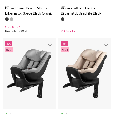
(8)
(0)
Britax Römer Dualfix M Plus
Kinderkraft I-FIX i-Size
Bilbarnstol, Space Black Classic
Bilbarnstol, Graphite Black
2 890 kr
2 895 kr
Rek pris: 3 995 kr
-12%
-12%
Nyhet
Nyhet