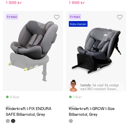
1 999 kr
1 999 kr
Fri frakt
Fri frakt
Sista chansen
Izabella
:
Så nöjd! Så smidigt
med 360 rotation! Sonen
älskar nya stolen 😍
9 Kvar
1 Kvar
(0)
(47)
Kinderkraft I-FIX ENDURA
Kinderkraft I-GROW I-Size
SAFE Bilbarnstol, Grey
Bilbarnstol, Grey