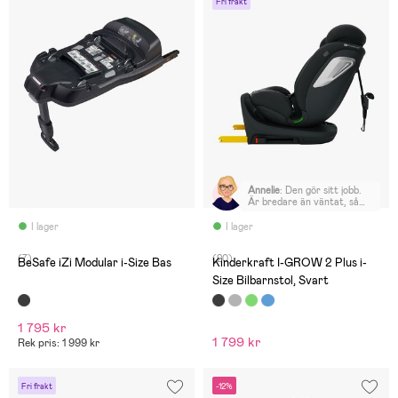
Fri frakt
Annelie
:
Den gör sitt jobb.
Är bredare än väntat, så
rymlig för barnet.
I lager
I lager
(7)
(20)
BeSafe iZi Modular i-Size Bas
Kinderkraft I-GROW 2 Plus i-
Size Bilbarnstol, Svart
1 795 kr
1 799 kr
Rek pris: 1 999 kr
Fri frakt
-12%