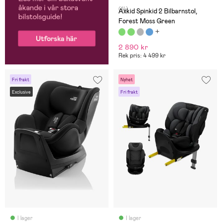
att man kan fälla stolen till
(14)
”liggläge” när han somnat.
Axkid Spinkid 2 Bilbarnstol,
REKOMENDERAR 👍🏼
Forest Moss Green
2 890 kr
Rek pris: 4 499 kr
Fri frakt
Nyhet
Exclusive
Fri frakt
I lager
I lager