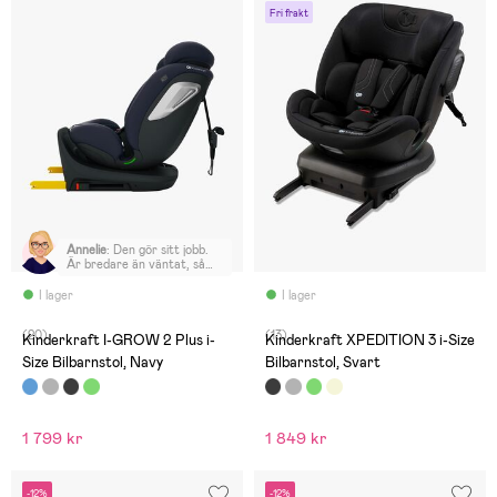
Fri frakt
Annelie
:
Den gör sitt jobb.
Är bredare än väntat, så
rymlig för barnet.
I lager
I lager
(20)
(13)
Kinderkraft I-GROW 2 Plus i-
Kinderkraft XPEDITION 3 i-Size
Size Bilbarnstol, Navy
Bilbarnstol, Svart
1 799 kr
1 849 kr
-12%
-12%