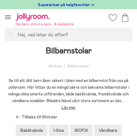
Hoppa
Superpriser på helgfavoriter →
till
innehållet
Nordens största barn- & babybutik
Sök
Bilbarnstolar
Bilstolar
Bilbarnstolar
Se till att ditt barn åker säkert i bilen med en bilbarnstol från oss på
Jollyroom. Här hittar du en mängd säkra och bekväma bilbarnstolar i
många olika smarta utföranden, både bakåtvända, framåtvända och
vändbara modeller. Bläddra bland vårt stora sortiment av bäs
...
Läs mer
Tillbaka till Bilstolar
Bakåtvända
I-Size
ISOFIX
Vändbara