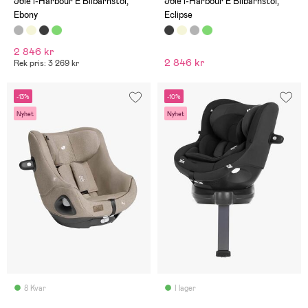
Joie i-Harbour E Bilbarnstol,
Joie i-Harbour E Bilbarnstol,
Ebony
Eclipse
2 846 kr
2 846 kr
Rek pris: 3 269 kr
-13%
-10%
Nyhet
Nyhet
8 Kvar
I lager