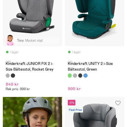
Tony
:
Mycket nöjd
I lager
I lager
(17)
(0)
Kinderkraft JUNIOR FIX 2 i-
Kinderkraft UNITY 2 i-Size
Size Bältesstol, Rocket Grey
Bältesstol, Green
849 kr
995 kr
Rek pris: 999 kr
-17%
Flash Price