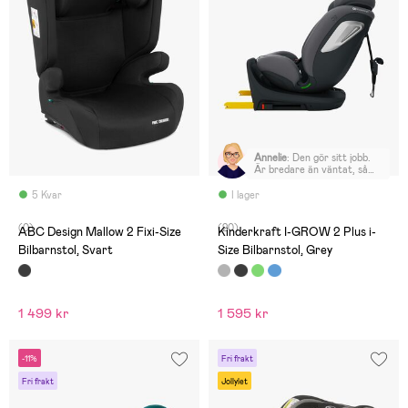
Annelie
:
Den gör sitt jobb.
Är bredare än väntat, så
rymlig för barnet.
5 Kvar
I lager
(0)
(20)
ABC Design Mallow 2 Fixi-Size
Kinderkraft I-GROW 2 Plus i-
Bilbarnstol, Svart
Size Bilbarnstol, Grey
1 499 kr
1 595 kr
-11%
Fri frakt
Fri frakt
Jollylet