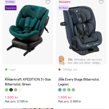
Fri frakt
Bästsäljare
Superpris
Fri frakt
Ellie
:
Jättebra, vår son trivs
bra i den och sitter väldigt
säkert
I lager
Tillfälligt slut
(13)
(82)
Kinderkraft XPEDITION 3 i-Size
Joie Every Stage Bilbarnstol,
Bilbarnstol, Green
Lagoon
1 895 kr
1 895 kr
Rek pris: 2 095 kr
Rek pris: 2 999 kr