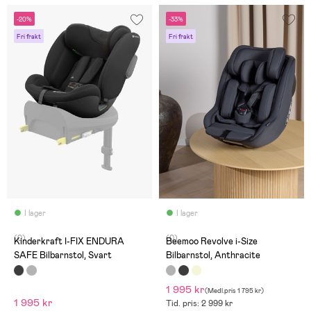
-20%
-33%
Fri frakt
Fri frakt
I lager
I lager
(0)
(0)
Kinderkraft I-FIX ENDURA
Beemoo Revolve i-Size
SAFE Bilbarnstol, Svart
Bilbarnstol, Anthracite
1 995 kr
(
Medl.pris
1 795 kr
)
1 995 kr
Tid. pris: 2 999 kr