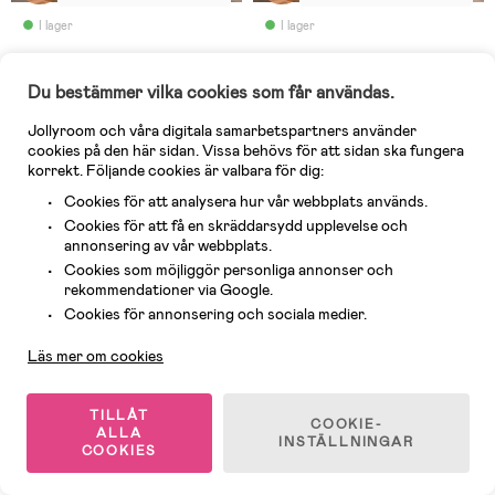
fantastiskt bra i stolen och
fantastiskt bra i stolen och
det är helt suveränt att
det är helt suveränt att
I lager
I lager
kunna vrida stolen vid då
kunna vrida stolen vid då
man tar i och ur barnet.
man tar i och ur barnet.
(48)
(48)
Synd att jag inte hittade
Synd att jag inte hittade
Beemoo Rotate i-Size
Beemoo Rotate i-Size
denna direkt, då den
denna direkt, då den
Du bestämmer vilka cookies som får användas.
Bilbarnstol, Black Mesh
Bilbarnstol, Black Stone
fungerar från nyfödd med
fungerar från nyfödd med
insatsen. Rekommenderas!
insatsen. Rekommenderas!
Jollyroom och våra digitala samarbetspartners använder
2 995 kr
2 995 kr
cookies på den här sidan. Vissa behövs för att sidan ska fungera
(
Medl.pris
2 795 kr
)
korrekt. Följande cookies är valbara för dig:
Tid. pris: 4 199 kr
Tid. pris: 3 999 kr
Cookies för att analysera hur vår webbplats används.
Cookies för att få en skräddarsydd upplevelse och
Fri frakt
-32%
annonsering av vår webbplats.
Superpris
Plustest
Cookies som möjliggör personliga annonser och
rekommendationer via Google.
Kundservice
Cookies för annonsering och sociala medier.
Läs mer om cookies
TILLÅT
COOKIE-
ALLA
INSTÄLLNINGAR
COOKIES
Ewa
:
Enkel att montera!