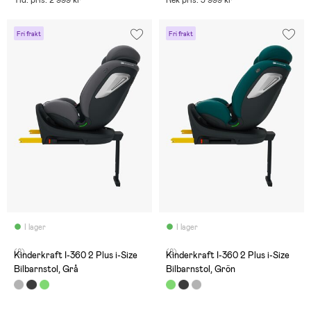
Fri frakt
Fri frakt
I lager
I lager
(8)
(8)
Kinderkraft I-360 2 Plus i-Size
Kinderkraft I-360 2 Plus i-Size
Bilbarnstol, Grå
Bilbarnstol, Grön