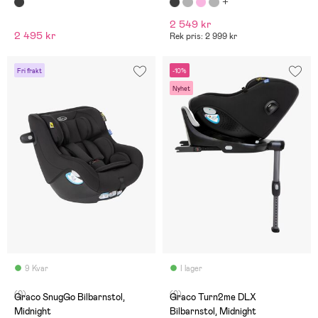
2 549 kr
2 495 kr
Rek pris: 2 999 kr
Fri frakt
-10%
Nyhet
9 Kvar
I lager
(0)
(0)
Graco SnugGo Bilbarnstol,
Graco Turn2me DLX
Midnight
Bilbarnstol, Midnight