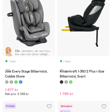
Ellie
:
Jättebra, vår son trivs
bra i den och sitter väldigt
säkert
I lager
I lager
(82)
(8)
Joie Every Stage Bilbarnstol,
Kinderkraft I-360 2 Plus i-Size
Cobble Stone
Bilbarnstol, Svart
1 677 kr
1 795 kr
Rek pris: 2 399 kr
Fri frakt
Bästsäljare