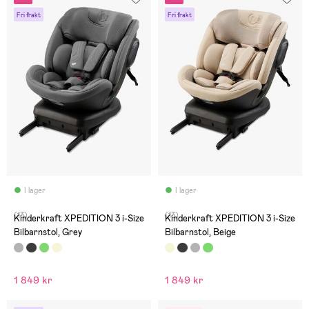
Fri frakt
Fri frakt
I lager
I lager
(13)
(13)
Kinderkraft XPEDITION 3 i-Size
Kinderkraft XPEDITION 3 i-Size
Bilbarnstol, Grey
Bilbarnstol, Beige
1 849 kr
1 849 kr