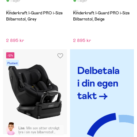
I lager
I lager
(0)
(0)
Kinderkraft I-Guard PRO i-Size
Kinderkraft I-Guard PRO i-Size
Bilbarnstol, Grey
Bilbarnstol, Beige
2 895 kr
2 895 kr
-12%
Plustest
Lisa
:
Min son sitter otroligt
bra i sin nya bilbarnstol!
Älskar att stolen går att