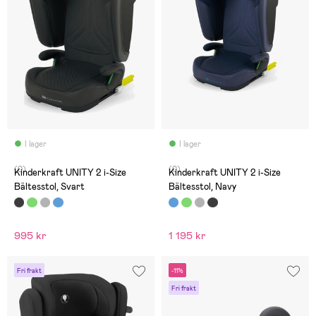
I lager
I lager
(0)
(0)
Kinderkraft UNITY 2 i-Size
Kinderkraft UNITY 2 i-Size
Bältesstol, Svart
Bältesstol, Navy
995 kr
1 195 kr
Fri frakt
-11%
Fri frakt