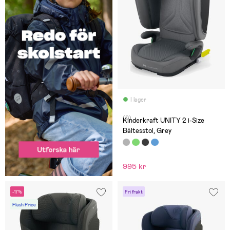
I lager
(0)
Kinderkraft UNITY 2 i-Size
Bältesstol, Grey
995 kr
-17%
Fri frakt
Flash Price