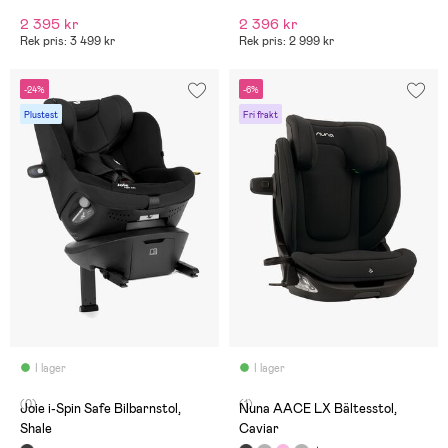
2 395 kr
2 396 kr
Rek pris: 3 499 kr
Rek pris: 2 999 kr
-24%
-6%
Plustest
Fri frakt
I lager
I lager
(0)
(1)
Joie i-Spin Safe Bilbarnstol,
Nuna AACE LX Bältesstol,
Shale
Caviar