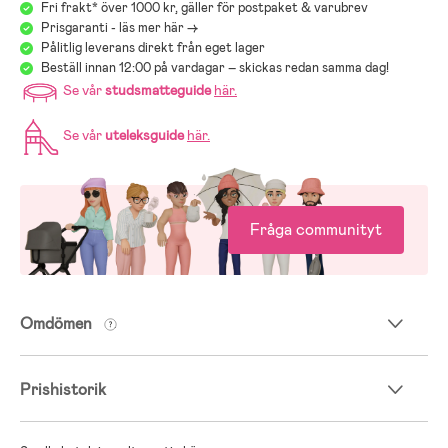
Fri frakt* över 1000 kr, gäller för postpaket & varubrev
Prisgaranti - läs mer här ->
Pålitlig leverans direkt från eget lager
Beställ innan 12:00 på vardagar – skickas redan samma dag!
Se vår
studsmatteguide
här
.
Se vår
uteleksguide
här
.
Fråga communityt
Omdömen
Prishistorik