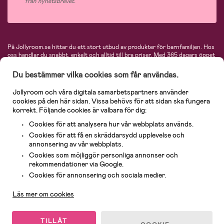
från nyhetsbrevet.
På Jollyroom.se hittar du ett stort utbud av produkter för barnfamiljen.
Hos
oss handlar du snabbt, enkelt och alltid till bra priser.
Med 365 dagars öppet
köp och en mycket kompetent kundtjänst kan du känna dig trygg att handla
hos oss. I vårt sortiment hittar du barnvagnar, bilstolar, kläder för barn och
Du bestämmer vilka cookies som får användas.
baby, produkter för mamman, massor av inspirerande inredning, leksaker,
babyprodukter och mycket mer. Vi erbjuder produkter från välkända
Jollyroom och våra digitala samarbetspartners använder
varumärken så som Britax, Maxi-Cosi, Baby Jogger, BabyBjörn, Didriksons,
cookies på den här sidan. Vissa behövs för att sidan ska fungera
KidKraft, Ergobaby, Philips Avent, Neonate, Cybex, LEGO och många fler.
korrekt. Följande cookies är valbara för dig:
Välkommen in och kika runt i Nordens största barn- och babybutik på nätet!
Cookies för att analysera hur vår webbplats används.
Cookies för att få en skräddarsydd upplevelse och
annonsering av vår webbplats.
Cookies som möjliggör personliga annonser och
rekommendationer via Google.
Kundservice
Cookies för annonsering och sociala medier.
Läs mer om cookies
© 2026 Jollyroom AB. Alla rättigheter reserverade.
TILLÅT