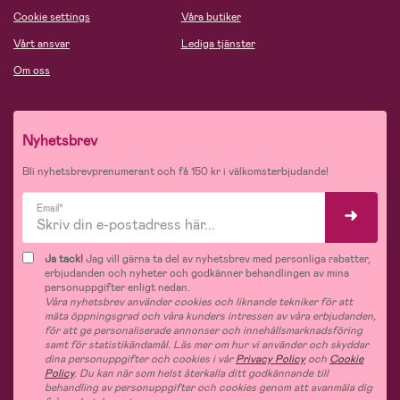
Cookie settings
Våra butiker
Vårt ansvar
Lediga tjänster
Om oss
Nyhetsbrev
Bli nyhetsbrevprenumerant och få 150 kr i välkomsterbjudande!
Email*
Ja tack!
Jag vill gärna ta del av nyhetsbrev med personliga rabatter,
erbjudanden och nyheter och godkänner behandlingen av mina
personuppgifter enligt nedan.
Våra nyhetsbrev använder cookies och liknande tekniker för att
mäta öppningsgrad och våra kunders intressen av våra erbjudanden,
för att ge personaliserade annonser och innehållsmarknadsföring
samt för statistikändamål. Läs mer om hur vi använder och skyddar
dina personuppgifter och cookies i vår
Privacy Policy
och
Cookie
Policy
. Du kan när som helst återkalla ditt godkännande till
behandling av personuppgifter och cookies genom att avanmäla dig