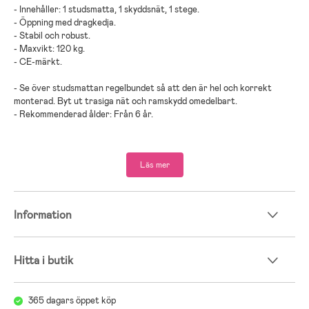
- Innehåller: 1 studsmatta, 1 skyddsnät, 1 stege.
- Öppning med dragkedja.
- Stabil och robust.
- Maxvikt: 120 kg.
- CE-märkt.
- Se över studsmattan regelbundet så att den är hel och korrekt
monterad. Byt ut trasiga nät och ramskydd omedelbart.
- Rekommenderad ålder: Från 6 år.
- Stål, PP-plast, PVC-plast, PE-plast.
Läs mer
Information
Hitta i butik
365 dagars öppet köp