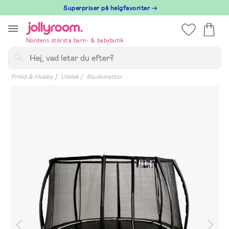
Hoppa
Superpriser på helgfavoriter →
till
innehållet
Nordens största barn- & babybutik
Sök
Fritid & Hobby
Utelek
Studsmattor