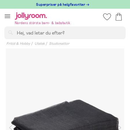
Hoppa
Superpriser på helgfavoriter →
till
innehållet
Nordens största barn- & babybutik
Sök
Fritid & Hobby
Utelek
Studsmattor