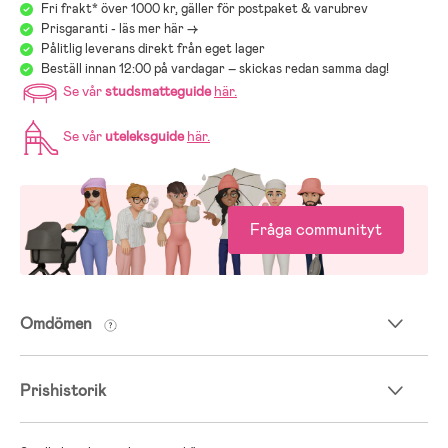
Fri frakt* över 1000 kr, gäller för postpaket & varubrev
Prisgaranti - läs mer här ->
Pålitlig leverans direkt från eget lager
Beställ innan 12:00 på vardagar – skickas redan samma dag!
Se vår
studsmatteguide
här
.
Se vår
uteleksguide
här
.
Fråga communityt
Omdömen
Prishistorik