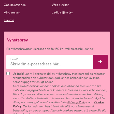
Cookie settings
Våra butiker
Vårt ansvar
Lediga tjänster
Om oss
Nyhetsbrev
Bli nyhetsbrevprenumerant och få 150 kr i välkomsterbjudande!
Email*
Ja tack!
Jag vill gärna ta del av nyhetsbrev med personliga rabatter,
erbjudanden och nyheter och godkänner behandlingen av mina
personuppgifter enligt nedan.
Våra nyhetsbrev använder cookies och liknande tekniker för att
mäta öppningsgrad och våra kunders intressen av våra erbjudanden,
för att ge personaliserade annonser och innehållsmarknadsföring
samt för statistikändamål. Läs mer om hur vi använder och skyddar
dina personuppgifter och cookies i vår
Privacy Policy
och
Cookie
Policy
. Du kan när som helst återkalla ditt godkännande till
behandling av personuppgifter och cookies genom att avanmäla dig