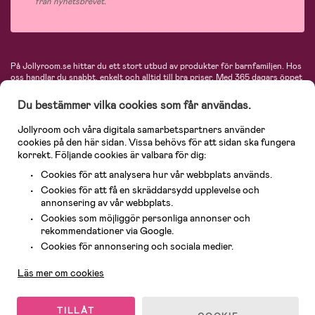
från nyhetsbrevet.
På Jollyroom.se hittar du ett stort utbud av produkter för barnfamiljen.
Hos
oss handlar du snabbt, enkelt och alltid till bra priser.
Med 365 dagars öppet
köp och en mycket kompetent kundtjänst kan du känna dig trygg att handla
hos oss. I vårt sortiment hittar du barnvagnar, bilstolar, kläder för barn och
Du bestämmer vilka cookies som får användas.
baby, produkter för mamman, massor av inspirerande inredning, leksaker,
babyprodukter och mycket mer. Vi erbjuder produkter från välkända
Jollyroom och våra digitala samarbetspartners använder
varumärken så som Britax, Maxi-Cosi, Baby Jogger, BabyBjörn, Didriksons,
cookies på den här sidan. Vissa behövs för att sidan ska fungera
KidKraft, Ergobaby, Philips Avent, Neonate, Cybex, LEGO och många fler.
korrekt. Följande cookies är valbara för dig:
Välkommen in och kika runt i Nordens största barn- och babybutik på nätet!
Cookies för att analysera hur vår webbplats används.
Cookies för att få en skräddarsydd upplevelse och
annonsering av vår webbplats.
Cookies som möjliggör personliga annonser och
rekommendationer via Google.
Kundservice
Cookies för annonsering och sociala medier.
Läs mer om cookies
© 2026 Jollyroom AB. Alla rättigheter reserverade.
TILLÅT