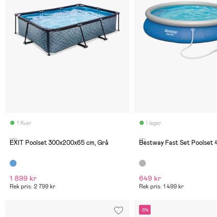
1 Kvar
I lager
(0)
(1)
EXIT Poolset 300x200x65 cm, Grå
Bestway Fast Set Poolset 
1 899 kr
649 kr
Rek pris: 2 799 kr
Rek pris: 1 499 kr
-5%