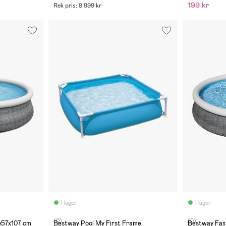
199 kr
Rek pris: 8 999 kr
I lager
I lager
(0)
(0)
457x107 cm
Bestway Pool My First Frame
Bestway Fast