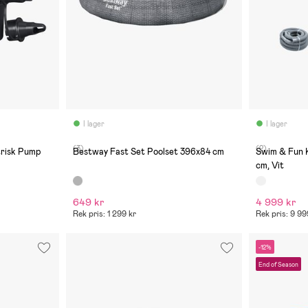
I lager
I lager
(3)
(2)
risk Pump
Bestway Fast Set Poolset 396x84 cm
Swim & Fun 
cm, Vit
649 kr
4 999 kr
Rek pris: 1 299 kr
Rek pris: 9 99
-12%
End of Season