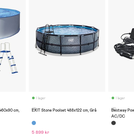
I lager
I lager
(0)
(0)
 460x90 cm,
EXIT Stone Poolset 488x122 cm, Grå
Bestway Pow
AC/DC
5 899 kr