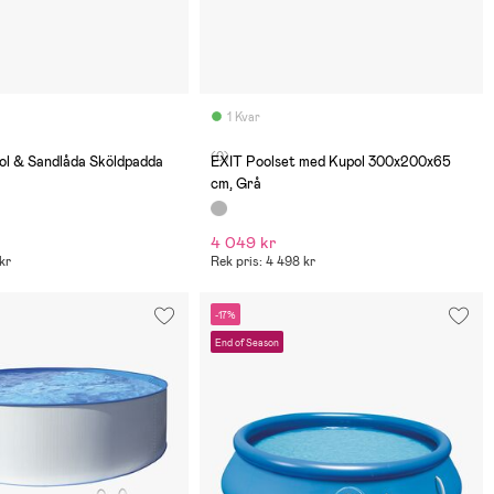
1 Kvar
(0)
ol & Sandlåda Sköldpadda
EXIT Poolset med Kupol 300x200x65
cm, Grå
4 049 kr
 kr
Rek pris: 4 498 kr
-17%
End of Season