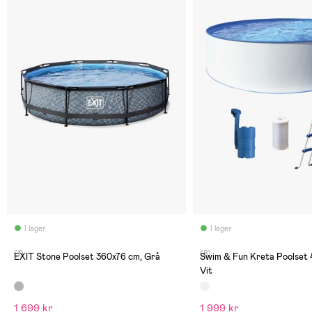
I lager
I lager
(1)
(8)
EXIT Stone Poolset 360x76 cm, Grå
Swim & Fun Kreta Poolset
Vit
1 699 kr
1 999 kr