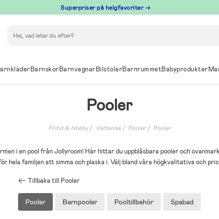
Superpriser på helgfavoriter →
Sök
arnkläder
Barnskor
Barnvagnar
Bilstolar
Barnrummet
Babyprodukter
Ma
Pooler
Fritid & Hobby
Vattenlek
Pooler
Pooler
rmen i en pool från Jollyroom! Här hittar du uppblåsbara pooler och ovanmar
r hela familjen att simma och plaska i. Välj bland våra högkvalitativa och pri
Tillbaka till Pooler
Pooler
Barnpooler
Pooltillbehör
Spabad