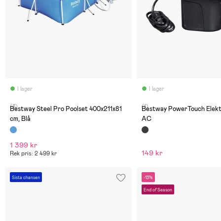
I lager
I lager
(3)
(1)
Bestway Steel Pro Poolset 400x211x81
Bestway PowerTouch Elekt
cm, Blå
AC
1 399 kr
149 kr
Rek pris: 2 499 kr
Sista chansen
-13%
End of Season