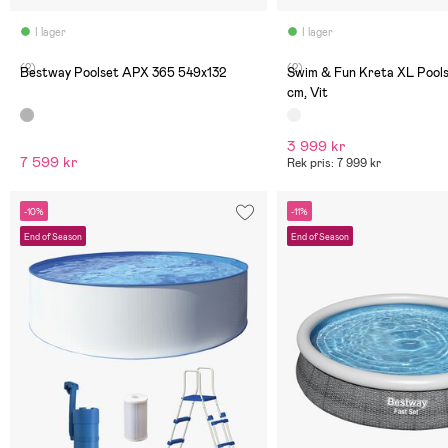
I lager
I lager
(2)
(2)
Bestway Poolset APX 365 549x132
Swim & Fun Kreta XL Pool
cm, Vit
3 999 kr
7 599 kr
Rek pris: 7 999 kr
-10%
-11%
End of Season
End of Season