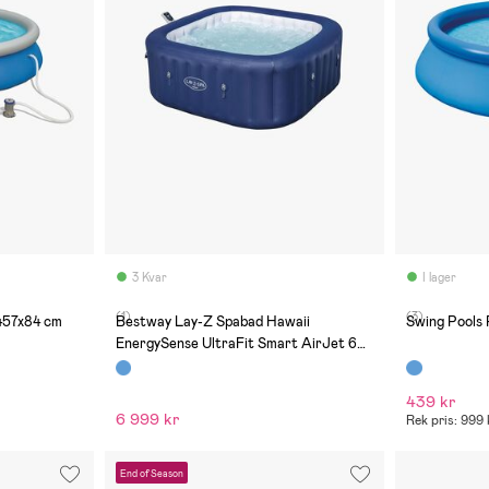
3 Kvar
I lager
(1)
(3)
457x84 cm
Bestway Lay-Z Spabad Hawaii
Swing Pools 
EnergySense UltraFit Smart AirJet 6
180 x 71, Blå
439 kr
6 999 kr
Rek pris: 999 
End of Season