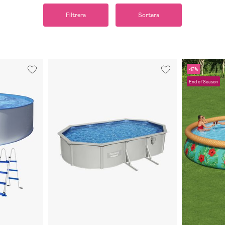
Filtrera
Sortera
-17%
End of Season