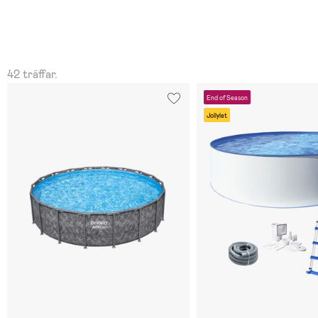
42 träffar.
End of Season
Jollylet