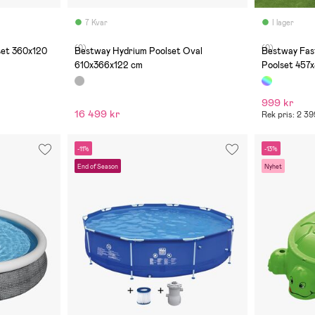
7 Kvar
I lager
(0)
(0)
set 360x120
Bestway Hydrium Poolset Oval
Bestway Fas
610x366x122 cm
Poolset 457
999 kr
16 499 kr
Rek pris: 2 39
-11%
-13%
End of Season
Nyhet