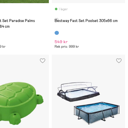
I lager
(1)
t Set Paradise Palms
Bestway Fast Set Poolset 305x66 cm
x84 cm
549 kr
9 kr
Rek pris: 999 kr