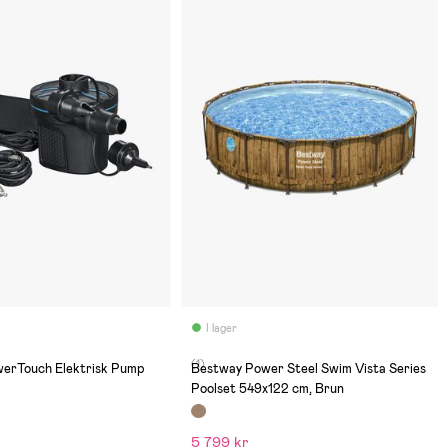
I lager
(1)
erTouch Elektrisk Pump
Bestway Power Steel Swim Vista Series
Poolset 549x122 cm, Brun
5 799 kr