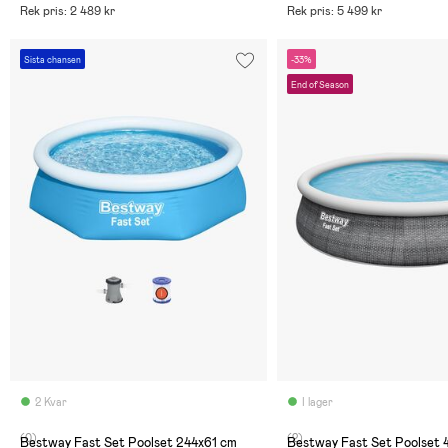
Rek pris: 2 489 kr
Rek pris: 5 499 kr
Sista chansen
-33%
End of Season
2 Kvar
I lager
(0)
(2)
Bestway Fast Set Poolset 244x61 cm
Bestway Fast Set Poolset 