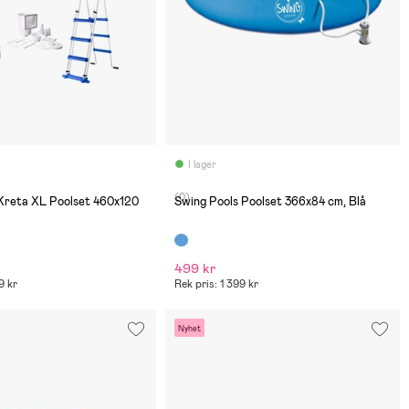
I lager
(0)
Kreta XL Poolset 460x120
Swing Pools Poolset 366x84 cm, Blå
499 kr
9 kr
Rek pris: 1 399 kr
Nyhet