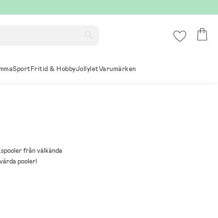
mma
Sport
Fritid & Hobby
Jollylet
Varumärken
kspooler från välkända
svärda pooler!