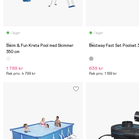
I lager
I lager
(4)
(0)
Swim & Fun Kreta Pool med Skimmer
Bestway Fast Set Poolset 
350 cm
1 799 kr
639 kr
Rek pris: 4 799 kr
Rek pris: 1 199 kr