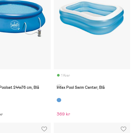
1 Kvar
(0)
Poolset 244x76 cm, Blå
Intex Pool Swim Center, Blå
369 kr
kr