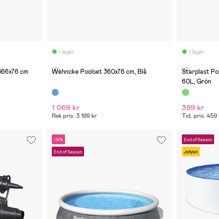
I lager
I lager
(0)
(0)
366x76 cm
Wehncke Poolset 360x76 cm, Blå
Starplast Po
60L, Grön
1 069 kr
399 kr
Rek pris: 3 199 kr
Tid. pris: 459
-14%
End of Season
End of Season
Jollylet