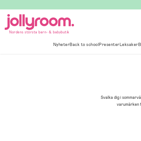
Hoppa
till
innehållet
Nordens största barn- & babybutik
Nyheter
Back to school
Presenter
Leksaker
B
Svalka dig i sommarvä
varumärken fö