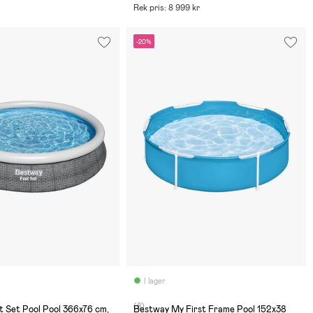
Rek pris: 8 999 kr
-20%
I lager
(8)
 Set Pool Pool 366x76 cm,
Bestway My First Frame Pool 152x38