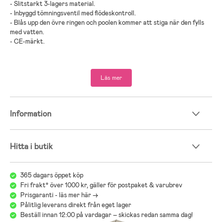
- Slitstarkt 3-lagers material.
- Inbyggd tömningsventil med flödeskontroll.
- Blås upp den övre ringen och poolen kommer att stiga när den fylls
med vatten.
- CE-märkt.
- Rekommenderad ålder: Från 10 år.
Läs mer
- PVC-plast.
Information
Hitta i butik
365 dagars öppet köp
Fri frakt* över 1000 kr, gäller för postpaket & varubrev
Prisgaranti - läs mer här ->
Pålitlig leverans direkt från eget lager
Beställ innan 12:00 på vardagar – skickas redan samma dag!