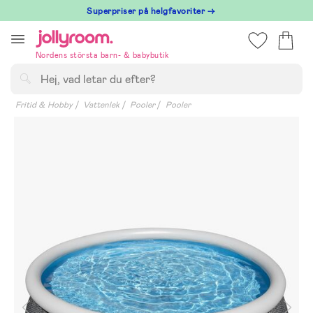
Hoppa
Superpriser på helgfavoriter →
till
innehållet
Nordens största barn- & babybutik
Sök
Fritid & Hobby
Vattenlek
Pooler
Pooler