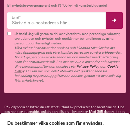
Bli nyhetsbrevprenumerant och få 150 kr i välkomsterbjudande!
Email*
Ja tack!
Jag vill gärna ta del av nyhetsbrev med personliga rabatter,
erbjudanden och nyheter och godkänner behandlingen av mina
personuppgifter enligt nedan.
Våra nyhetsbrev använder cookies och liknande tekniker för att
mäta öppningsgrad och våra kunders intressen av våra erbjudanden,
för att ge personaliserade annonser och innehållsmarknadsföring
samt för statistikändamål. Läs mer om hur vi använder och skyddar
dina personuppgifter och cookies i vår
Privacy Policy
och
Cookie
Policy
. Du kan när som helst återkalla ditt godkännande till
behandling av personuppgifter och cookies genom att avanmäla dig
från nyhetsbrevet.
På Jollyroom.se hittar du ett stort utbud av produkter för barnfamiljen.
Hos
oss handlar du snabbt, enkelt och alltid till bra priser.
Med 365 dagars öppet
köp och en mycket kompetent kundtjänst kan du känna dig trygg att handla
hos oss. I vårt sortiment hittar du barnvagnar, bilstolar, kläder för barn och
Du bestämmer vilka cookies som får användas.
baby, produkter för mamman, massor av inspirerande inredning, leksaker,