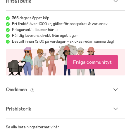
Hitta i butik
365 dagars öppet köp
Fri frakt* över 1000 kr, gäller för postpaket & varubrev
Prisgaranti - läs mer här ->
Pålitlig leverans direkt från eget lager
Beställ innan 12:00 på vardagar – skickas redan samma dag!
Fråga communityt
Omdömen
Prishistorik
Se alla betalningsalternativ här