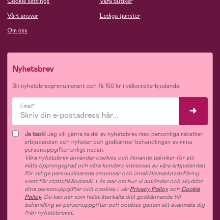
Cookie settings
Våra butiker
Vårt ansvar
Lediga tjänster
Om oss
Nyhetsbrev
Bli nyhetsbrevprenumerant och få 150 kr i välkomsterbjudande!
Email*
Ja tack!
Jag vill gärna ta del av nyhetsbrev med personliga rabatter,
erbjudanden och nyheter och godkänner behandlingen av mina
personuppgifter enligt nedan.
Våra nyhetsbrev använder cookies och liknande tekniker för att
mäta öppningsgrad och våra kunders intressen av våra erbjudanden,
för att ge personaliserade annonser och innehållsmarknadsföring
samt för statistikändamål. Läs mer om hur vi använder och skyddar
dina personuppgifter och cookies i vår
Privacy Policy
och
Cookie
Policy
. Du kan när som helst återkalla ditt godkännande till
behandling av personuppgifter och cookies genom att avanmäla dig
från nyhetsbrevet.