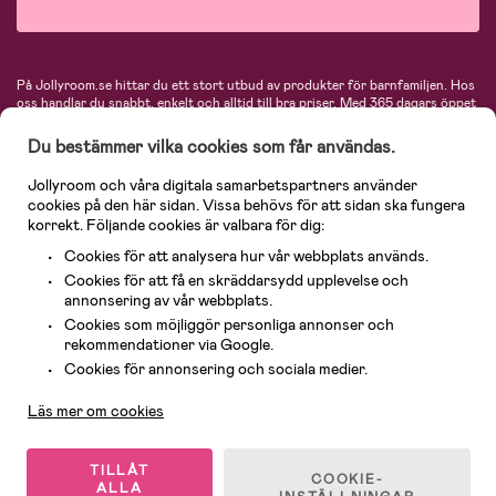
På Jollyroom.se hittar du ett stort utbud av produkter för barnfamiljen.
Hos
oss handlar du snabbt, enkelt och alltid till bra priser.
Med 365 dagars öppet
köp och en mycket kompetent kundtjänst kan du känna dig trygg att handla
hos oss. I vårt sortiment hittar du barnvagnar, bilstolar, kläder för barn och
Du bestämmer vilka cookies som får användas.
baby, produkter för mamman, massor av inspirerande inredning, leksaker,
babyprodukter och mycket mer. Vi erbjuder produkter från välkända
Jollyroom och våra digitala samarbetspartners använder
varumärken så som Britax, Maxi-Cosi, Baby Jogger, BabyBjörn, Didriksons,
cookies på den här sidan. Vissa behövs för att sidan ska fungera
KidKraft, Ergobaby, Philips Avent, Neonate, Cybex, LEGO och många fler.
korrekt. Följande cookies är valbara för dig:
Välkommen in och kika runt i Nordens största barn- och babybutik på nätet!
Cookies för att analysera hur vår webbplats används.
Cookies för att få en skräddarsydd upplevelse och
annonsering av vår webbplats.
Cookies som möjliggör personliga annonser och
rekommendationer via Google.
Kundservice
Cookies för annonsering och sociala medier.
Läs mer om cookies
© 2026 Jollyroom AB. Alla rättigheter reserverade.
TILLÅT
COOKIE-
ALLA