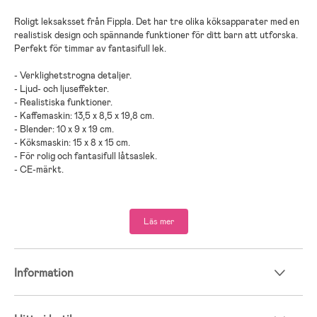
Roligt leksaksset från Fippla. Det har tre olika köksapparater med en
realistisk design och spännande funktioner för ditt barn att utforska.
Perfekt för timmar av fantasifull lek.
- Verklighetstrogna detaljer.
- Ljud- och ljuseffekter.
- Realistiska funktioner.
- Kaffemaskin: 13,5 x 8,5 x 19,8 cm.
- Blender: 10 x 9 x 19 cm.
- Köksmaskin: 15 x 8 x 15 cm.
- För rolig och fantasifull låtsaslek.
- CE-märkt.
Innehåller: 1 kaffemaskin med två kaffekapslar, 1 mixer, 1 köksmaskin.
Läs mer
- Rekommenderad ålder: Från 3 år.
- Plast.
- Batterier ingår.
Information