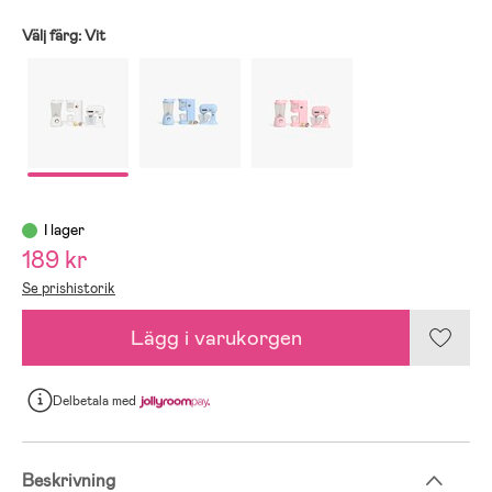
Välj färg:
Vit
I lager
189 kr
Se prishistorik
Lägg i varukorgen
Delbetala
med
Beskrivning