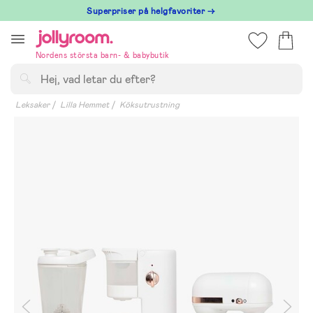
Hoppa
Superpriser på helgfavoriter →
till
innehållet
Nordens största barn- & babybutik
Sök
Leksaker
Lilla Hemmet
Köksutrustning