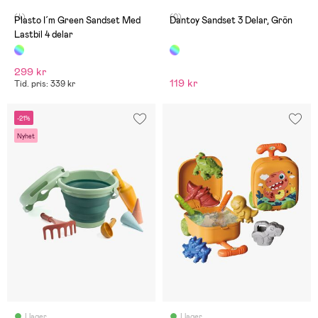
(4)
(0)
Plasto I´m Green Sandset Med
Dantoy Sandset 3 Delar, Grön
Lastbil 4 delar
299 kr
119 kr
Tid. pris: 339 kr
-21%
Nyhet
I lager
I lager