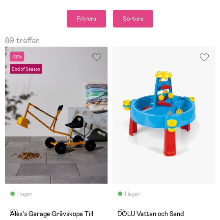
Filtrera
Sortera
89 träffar.
-29%
End of Season
I lager
I lager
(6)
(7)
Alex's Garage Grävskopa Till
DOLU Vatten och Sand