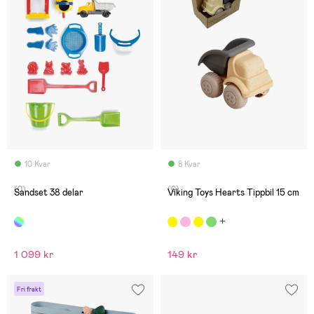
10 Kvar
8 Kvar
(0)
(0)
Sandset 38 delar
Viking Toys Hearts Tippbil 15 cm
1 099 kr
149 kr
Fri frakt