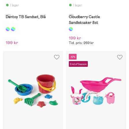
I lager
I lager
(0)
(0)
Dantoy TB Sandset, Blå
Cloudberry Castle
Sandleksaker 8st
199 kr
199 kr
Tid. pris: 269 kr
-12%
End of Season