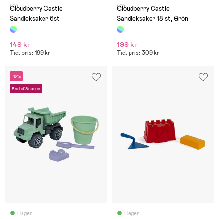
(0)
(0)
Cloudberry Castle
Cloudberry Castle
Sandleksaker 6st
Sandleksaker 18 st, Grön
149 kr
199 kr
Tid. pris: 199 kr
Tid. pris: 309 kr
-12%
End of Season
I lager
I lager