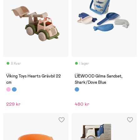
8 Kvar
I lager
(1)
(0)
Viking Toys Hearts Grävbil 22
LIEWOOD Gilma Sandset,
cm
Shark/Dove Blue
229 kr
480 kr