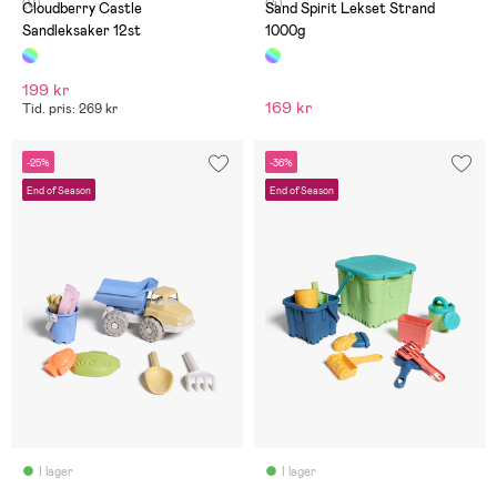
(0)
(4)
Cloudberry Castle
Sand Spirit Lekset Strand
Sandleksaker 12st
1000g
199 kr
169 kr
Tid. pris: 269 kr
-25%
-36%
End of Season
End of Season
I lager
I lager