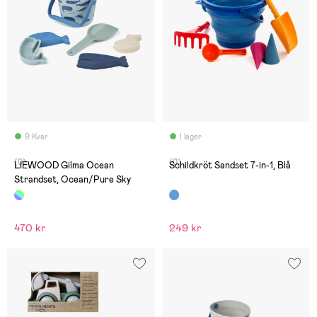
9 Kvar
I lager
(0)
(0)
LIEWOOD Gilma Ocean
Schildkröt Sandset 7-in-1, Blå
Strandset, Ocean/Pure Sky
470 kr
249 kr