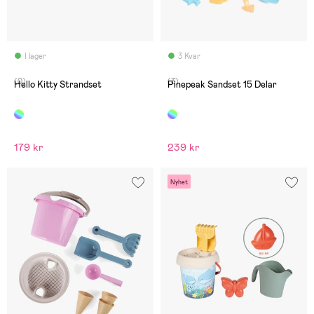
I lager
3 Kvar
(0)
(3)
Hello Kitty Strandset
Pinepeak Sandset 15 Delar
179 kr
239 kr
Nyhet