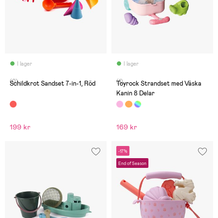
I lager
I lager
(0)
(1)
Schildkrot Sandset 7-in-1, Röd
Toyrock Strandset med Väska
Kanin 8 Delar
199 kr
169 kr
-17%
End of Season