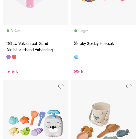
8 Kvar
I lager
(7)
(1)
DOLU Vatten och Sand
Smoby Spidey Hinkset
Aktivitetsbord Enhörning
549 kr
99 kr