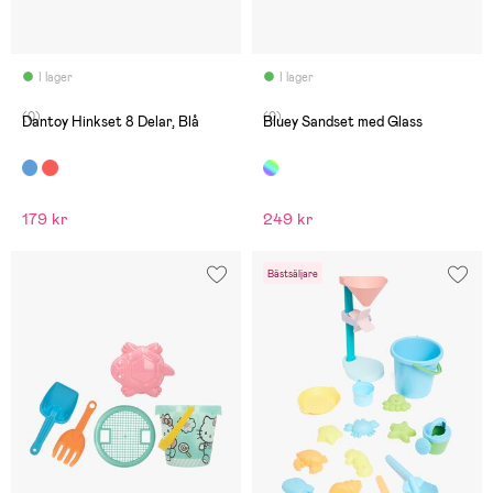
I lager
I lager
(0)
(0)
Dantoy Hinkset 8 Delar, Blå
Bluey Sandset med Glass
179 kr
249 kr
Bästsäljare