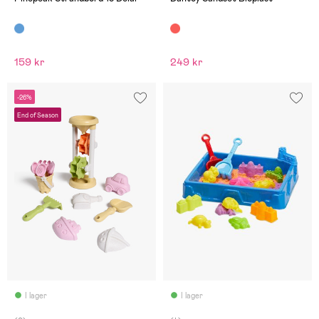
159 kr
249 kr
-26%
End of Season
I lager
I lager