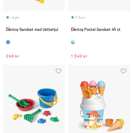
I lager
6 Kvar
(0)
(0)
Dantoy Sandset med Vattehjul
Dantoy Pastel Sandset 45 st
249 kr
1 349 kr