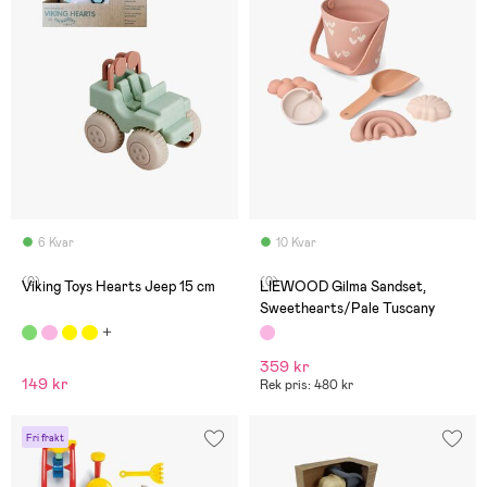
6 Kvar
10 Kvar
(0)
(0)
Viking Toys Hearts Jeep 15 cm
LIEWOOD Gilma Sandset,
Sweethearts/Pale Tuscany
359 kr
149 kr
Rek pris: 480 kr
Fri frakt