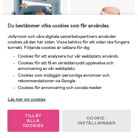
Du bestämmer vilka cookies som får användas.
Jollyroom och våra digitala samarbetspartners använder
cookies på den här sidan. Vissa behövs för att sidan ska fungera
korrekt. Följande cookies är valbara för dig:
Cookies för att analysera hur vår webbplats används.
Cookies för att få en skräddarsydd upplevelse och
annonsering av vår webbplats.
Cookies som möjliggör personliga annonser och
I lager
2 Kvar
rekommendationer via Google.
(1)
(0)
Kundservice
Cookies för annonsering och sociala medier.
LIEWOOD Sepp Aktivitetsbord
LIEWOOD Kit Mini Sandset,
Vatten & Sand, Blå
Butterfly/Apple Blossom
Läs mer om cookies
1 899 kr
360 kr
TILLÅT
COOKIE-
ALLA
INSTÄLLNINGAR
COOKIES
1
/
2