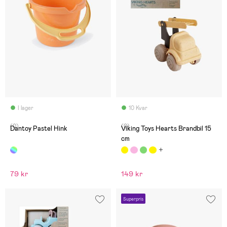
I lager
10 Kvar
(0)
(0)
Dantoy Pastel Hink
Viking Toys Hearts Brandbil 15
cm
79 kr
149 kr
Superpris