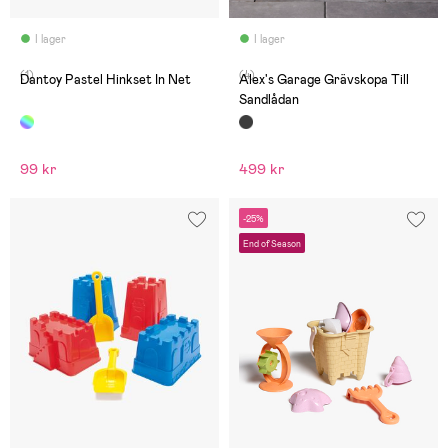
I lager
I lager
(1)
(4)
Dantoy Pastel Hinkset In Net
Alex's Garage Grävskopa Till
Sandlådan
99 kr
499 kr
-25%
End of Season