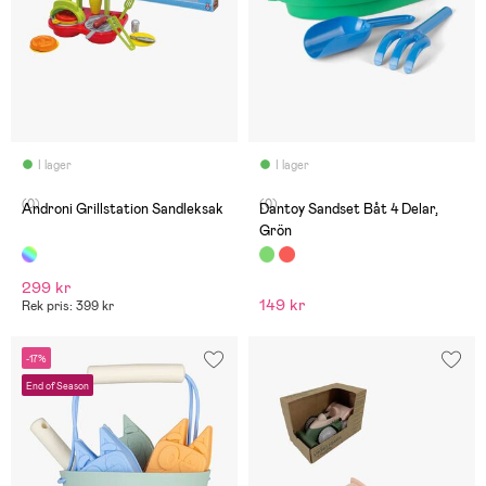
I lager
I lager
(0)
(0)
Androni Grillstation Sandleksak
Dantoy Sandset Båt 4 Delar,
Grön
299 kr
149 kr
Rek pris: 399 kr
-17%
End of Season