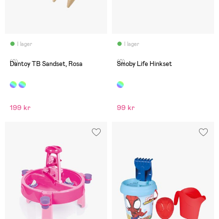
I lager
I lager
(0)
(0)
Dantoy TB Sandset, Rosa
Smoby Life Hinkset
199 kr
99 kr