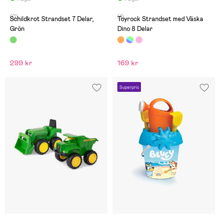
(0)
(1)
Schildkrot Strandset 7 Delar,
Toyrock Strandset med Väska
Grön
Dino 8 Delar
299 kr
169 kr
Superpris