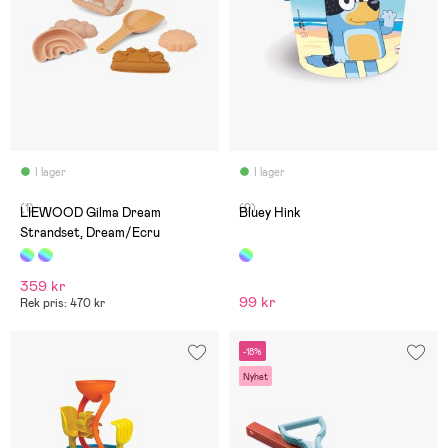
I lager
I lager
(1)
(0)
LIEWOOD Gilma Dream
Bluey Hink
Strandset, Dream/Ecru
359 kr
99 kr
Rek pris: 470 kr
-18%
Nyhet