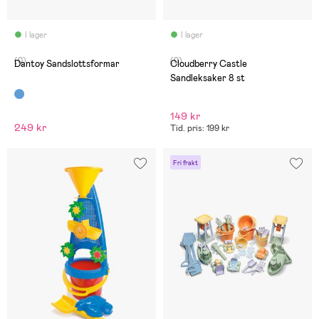
I lager
I lager
(0)
(0)
Dantoy Sandslottsformar
Cloudberry Castle
Sandleksaker 8 st
149 kr
249 kr
Tid. pris: 199 kr
Fri frakt