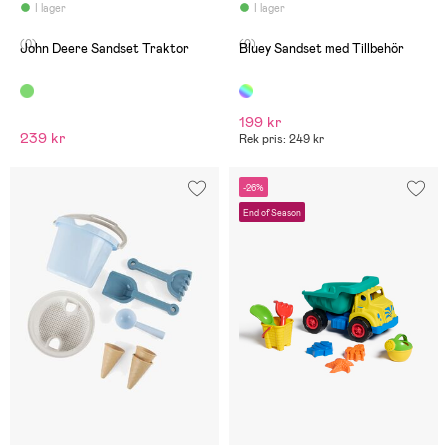
I lager
I lager
(0)
(0)
John Deere Sandset Traktor
Bluey Sandset med Tillbehör
199 kr
239 kr
Rek pris: 249 kr
-26%
End of Season