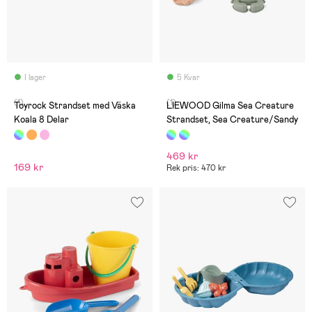
I lager
5 Kvar
(1)
(1)
Toyrock Strandset med Väska
LIEWOOD Gilma Sea Creature
Koala 8 Delar
Strandset, Sea Creature/Sandy
469 kr
169 kr
Rek pris: 470 kr