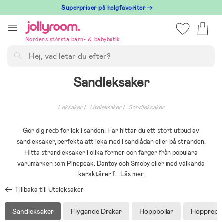
Hoppa
Superpriser på helgfavoriter →
till
innehållet
Nordens största barn- & babybutik
Sök
Sandleksaker
Leksaker
Uteleksaker
Sandleksaker
Gör dig redo för lek i sanden! Här hittar du ett stort utbud av
sandleksaker, perfekta att leka med i sandlådan eller på stranden.
Hitta strandleksaker i olika former och färger från populära
varumärken som Pinepeak, Dantoy och Smoby eller med välkända
karaktärer f
...
Läs mer
Tillbaka till Uteleksaker
Sandleksaker
Flygande Drakar
Hoppbollar
Hopprep