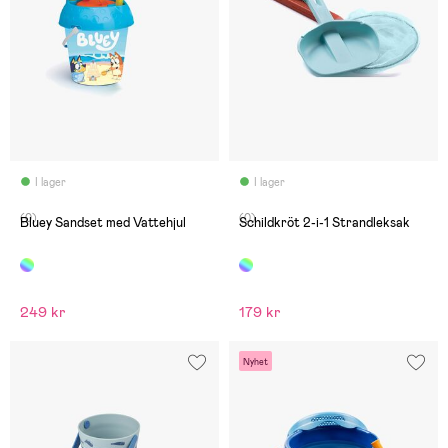
I lager
I lager
(0)
(0)
Bluey Sandset med Vattehjul
Schildkröt 2-i-1 Strandleksak
249 kr
179 kr
Nyhet