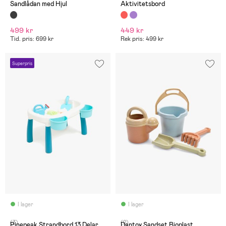
Sandlådan med Hjul
Aktivitetsbord
499 kr
449 kr
Tid. pris: 699 kr
Rek pris: 499 kr
Superpris
I lager
I lager
(3)
(2)
Pinepeak Strandbord 13 Delar
Dantoy Sandset Bioplast