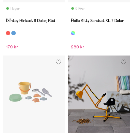
I lager
5 Kvar
(0)
(2)
Dantoy Hinkset 8 Delar, Röd
Hello Kitty Sandset XL 7 Delar
179 kr
289 kr