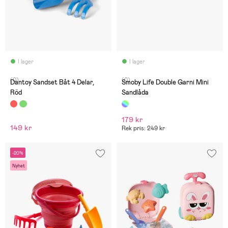
I lager
I lager
(0)
(0)
Dantoy Sandset Båt 4 Delar,
Smoby Life Double Garni Mini
Röd
Sandlåda
179 kr
149 kr
Rek pris: 249 kr
-20%
Nyhet