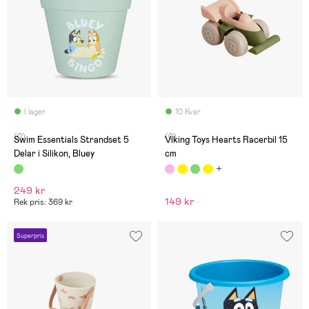
I lager
10 Kvar
(0)
(0)
Swim Essentials Strandset 5
Viking Toys Hearts Racerbil 15
Delar i Silikon, Bluey
cm
249 kr
149 kr
Rek pris: 369 kr
Superpris