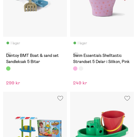
I lager
I lager
(0)
(0)
Dantoy BMT Boat & sand set
Swim Essentials Shelltastic
Sandleksak 5 Bitar
Strandset 5 Delar i Silikon, Pink
299 kr
249 kr