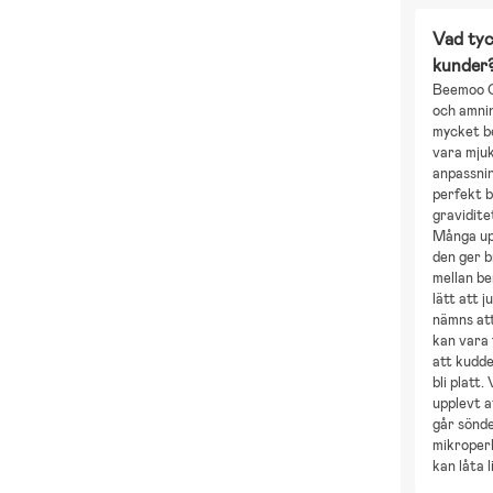
Vad tyc
kunder
Beemoo 
och amni
mycket b
vara mju
anpassni
perfekt 
gravidite
Många up
den ger b
mellan be
lätt att 
nämns att
kan vara 
att kudd
bli platt.
upplevt 
går sönde
mikroperl
kan låta l