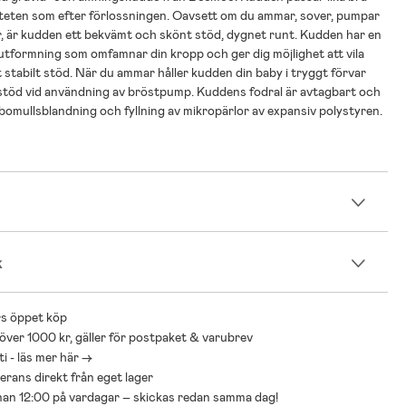
iteten som efter förlossningen. Oavsett om du ammar, sover, pumpar
lar, är kudden ett bekvämt och skönt stöd, dygnet runt. Kudden har en
 utformning som omfamnar din kropp och ger dig möjlighet att vila
 stabilt stöd. När du ammar håller kudden din baby i tryggt förvar
 stöd vid användning av bröstpump. Kuddens fodral är avtagbart och
en bomullsblandning och fyllning av mikropärlor av expansiv polystyren.
n
k
s öppet köp
 över 1000 kr, gäller för postpaket & varubrev
i - läs mer här ->
everans direkt från eget lager
nnan 12:00 på vardagar – skickas redan samma dag!