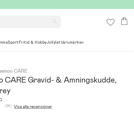
mma
Sport
Fritid & Hobby
Jollylet
Varumärken
Beemoo CARE
 CARE Gravid- & Amningskudde,
rey
0
(26)
Visa alla recensioner