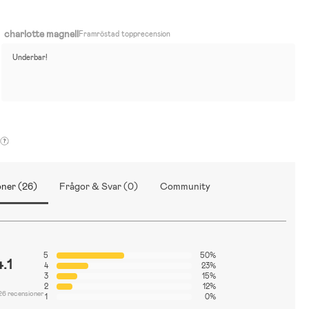
charlotte magnell
Framröstad topprecension
Underbar!
ner (26)
Frågor & Svar (0)
Community
5
50%
4.1
4
23%
3
15%
2
12%
26 recensioner
1
0%