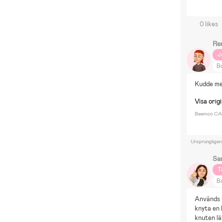
0 likes
Re
J
Bo
Kudde me
Visa origi
Beemoo CAR
Ursprungligen
Sa
T
Bo
Används u
knyta en 
knuten lä