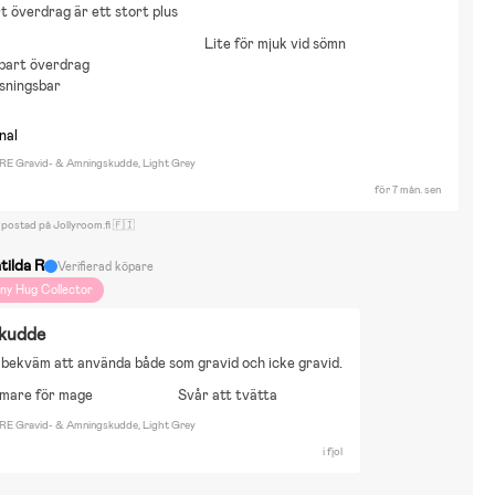
 överdrag är ett stort plus
Lite för mjuk vid sömn
bart överdrag
sningsbar
nal
E Gravid- & Amningskudde, Light Grey
för 7 mån. sen
 postad på Jollyroom.fi 🇫🇮
tilda R
Verifierad köpare
iny Hug Collector
 kudde
 bekväm att använda både som gravid och icke gravid.
mare för mage
Svår att tvätta
E Gravid- & Amningskudde, Light Grey
i fjol