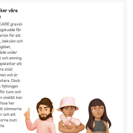
ker våra
?
CARE gravid-
ngskudde får
eröm för att
k, bekväm och
ngsbar,
både under
t och amning.
pskattar att
ra stöd
nen och är
justera. Dock
 fyllningen
för tunn och
en snabbt kan
 Vissa har
att sömmarna
r och att
orna inuti
ite.