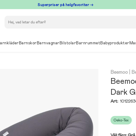
Superpriser på helgfavoriter →
Sök
arnkläder
Barnskor
Barnvagnar
Bilstolar
Barnrummet
Babyprodukter
Ma
Beemoo
| 
Beemoo
Dark G
Art:
1012263
Oeko-Tex
Välj färg:
Grå