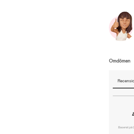
Omdömen
Recensio
Baserat på 