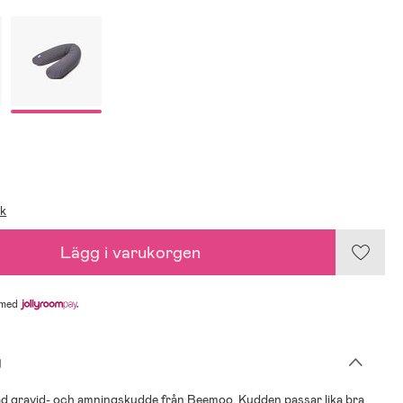
ik
Lägg i varukorgen
med
g
d gravid- och amningskudde från Beemoo. Kudden passar lika bra