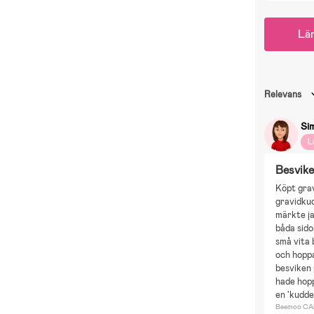
Lä
Relevans
Si
L
Besvike
Köpt grav
gravidku
märkte ja
båda sido
små vita b
och hoppa
besviken 
hade hopp
en 'kudde
Beemoo CAR