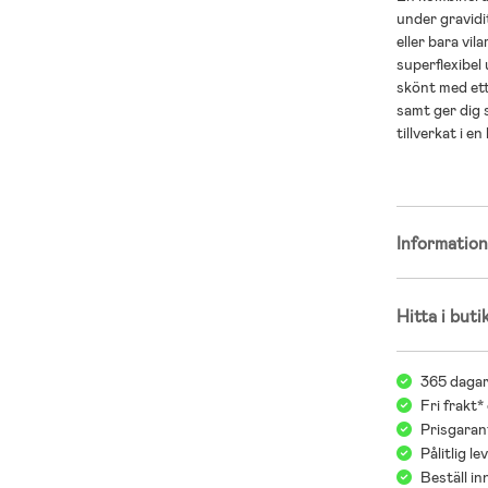
under gravid
eller bara vi
superflexibel
skönt med ett
samt ger dig
tillverkat i 
Informatio
Hitta i buti
365 dagar
Fri frakt*
Prisgarant
Pålitlig l
Beställ i