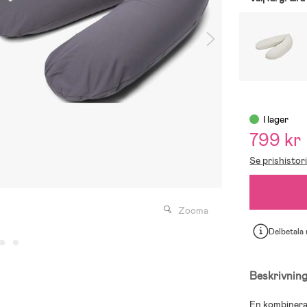
I lager
799 kr
Se prishistor
Zooma
Delbetala
Beskrivnin
En kombinera