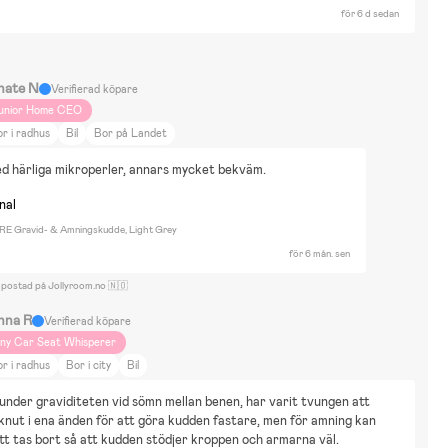
för 6 d sedan
nate N
Verifierad köpare
unior Home CEO
r i radhus
Bil
Bor på Landet
d härliga mikroperler, annars mycket bekväm.
nal
E Gravid- & Amningskudde, Light Grey
för 6 mån. sen
 postad på Jollyroom.no 🇳🇴
nna R
Verifierad köpare
iny Car Seat Whisperer
r i radhus
Bor i city
Bil
nder graviditeten vid sömn mellan benen, har varit tvungen att 
knut i ena änden för att göra kudden fastare, men för amning kan 
tt tas bort så att kudden stödjer kroppen och armarna väl.