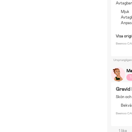
Avtagbart
Mjuk
Avtag
Anpas
Visa origi
Beemoo CAR
Ursprungligen
Ma
T
Gravid
Skön och
Bekvä
Beemoo CAR
1 like