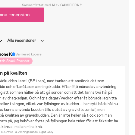
Sammanfattat med AI av GAMIFIERA.®
mna recension
Alla recensioner
mone K
Verifierad köpare
ittle Snack Provider
n på kvaliten
idkudden i april (BF i sep), med tanken att använda det som 
dde och efteråt som amningskudde. Efter 2,5 månad av användning 
g att sömnen håller på att gå sönder och att det fanns två hål på 
r av dragkedjan. Och några dagar/veckor efteråt började jag hitta 
ollar i sängen, vilket var fyllningen av kudden.... har sytt båda hål nu 
s kunna använda kudden tills slutet av graviditeten iaf, men 
på kvaliten av gravidkudden. Den är inte heller så tjock som man 
ats på, jag behöver flytta på fyllningen hela tiden för att faktiskt ha 
-känsla' mellan mina knä.
E Gravid- & Amningskudde, Light Grey