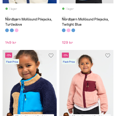
I lager
I lager
(3)
(3)
Nordbjørn Mollösund Pilejacka,
Nordbjørn Mollösund Pilejacka,
Turtledove
Twilight Blue
149 kr
129 kr
-13%
-13%
Flash Price
Flash Price