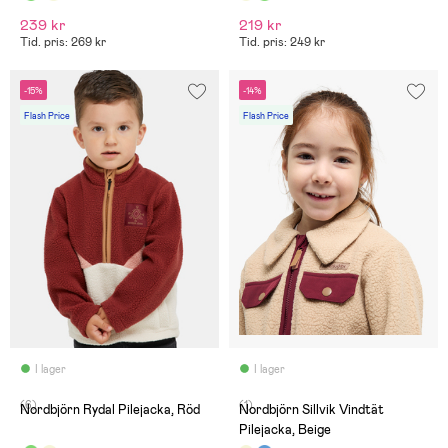
239 kr
219 kr
Tid. pris: 269 kr
Tid. pris: 249 kr
-15%
-14%
Flash Price
Flash Price
I lager
I lager
(6)
(1)
Nordbjörn Rydal Pilejacka, Röd
Nordbjörn Sillvik Vindtät
Pilejacka, Beige