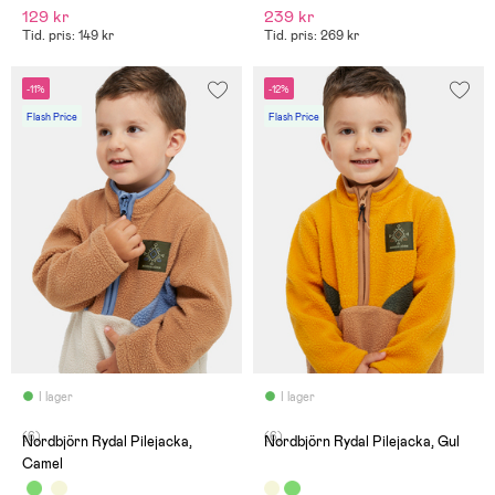
129 kr
239 kr
Tid. pris: 149 kr
Tid. pris: 269 kr
-11%
-12%
Flash Price
Flash Price
I lager
I lager
(6)
(6)
Nordbjörn Rydal Pilejacka,
Nordbjörn Rydal Pilejacka, Gul
Camel