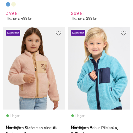
349 kr
269 kr
Tid. pris: 499 kr
Tid. pris: 299 kr
Superpris
Superpris
I lager
I lager
(3)
(25)
Nordbjörn Strömmen Vindtät
Nordbjørn Bohus Pilejacka,