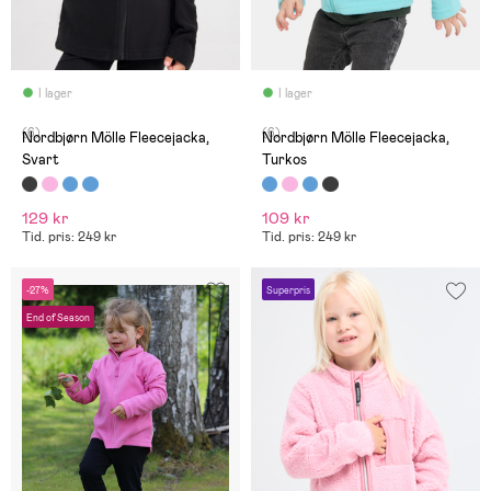
I lager
I lager
(6)
(6)
Nordbjørn Mölle Fleecejacka,
Nordbjørn Mölle Fleecejacka,
Svart
Turkos
129 kr
109 kr
Tid. pris: 249 kr
Tid. pris: 249 kr
-27%
Superpris
End of Season