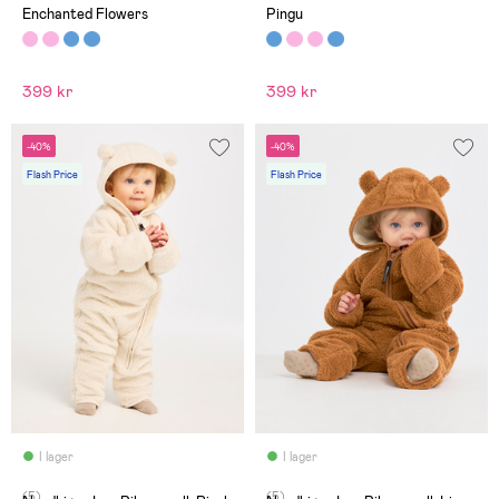
Enchanted Flowers
Pingu
399 kr
399 kr
-40%
-40%
Flash Price
Flash Price
I lager
I lager
(5)
(5)