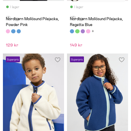
I lager
I lager
(3)
(13)
Nordbjørn Mollösund Pilejacka,
Nordbjørn Mollösund Pilejacka,
Powder Pink
Regatta Blue
129 kr
149 kr
Superpris
Superpris