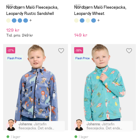
(58)
(58)
Nordbjørn Malö Fleecejacka,
Nordbjørn Malö Fleecejacka,
Leopardy Rustic Sandshell
Leopardy Wheat
129 kr
149 kr
Tid. pris: 249 kr
-27%
-56%
Flash Price
Flash Price
Johanna
:
Jättefin
Johanna
:
Jättefin
fleecejacka. Det enda
fleecejacka. Det enda
minuset är den dyra frakten
minuset är den dyra frakten
på 79 kronor.
på 79 kronor.
I lager
I lager