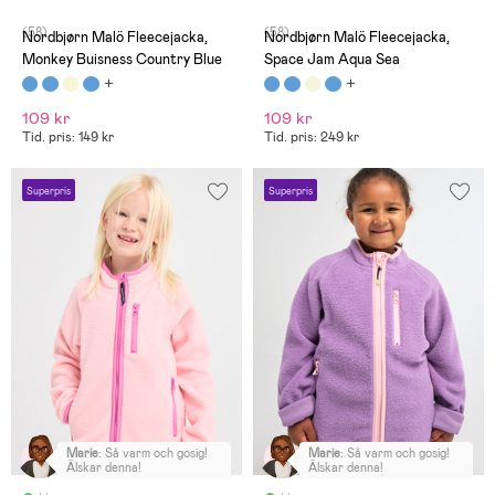
(58)
(58)
Nordbjørn Malö Fleecejacka,
Nordbjørn Malö Fleecejacka,
Monkey Buisness Country Blue
Space Jam Aqua Sea
109 kr
109 kr
Tid. pris: 149 kr
Tid. pris: 249 kr
Superpris
Superpris
Marie
:
Så varm och gosig!
Marie
:
Så varm och gosig!
Älskar denna!
Älskar denna!