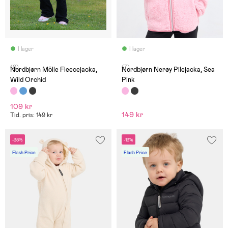
I lager
I lager
(0)
(7)
Nordbjørn Mölle Fleecejacka,
Nordbjørn Nerøy Pilejacka, Sea
Wild Orchid
Pink
109 kr
149 kr
Tid. pris: 149 kr
-38%
-13%
Flash Price
Flash Price