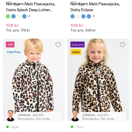
(58)
(58)
Nordbjørn Malö Fleecejacka,
Nordbjørn Malö Fleecejacka,
Camo Splash Deep Lichen
Dotty Eclipse
Green
109 kr
109 kr
Tid. pris: 179 kr
Tid. pris: 249 kr
-48%
Superpris
Flash Price
Jollylet
Johanna
:
Jättefin
Johanna
:
Jättefin
fleecejacka. Det enda
fleecejacka. Det enda
minuset är den dyra frakten
minuset är den dyra frakten
på 79 kronor.
på 79 kronor.
I lager
1 Kvar