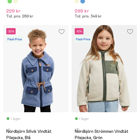
229 kr
299 kr
Tid. pris: 269 kr
Tid. pris: 349 kr
-30%
-10%
Flash Price
Flash Price
I lager
I lager
(1)
(3)
Nordbjörn Sillvik Vindtät
Nordbjörn Strömmen Vindtät
Pilejacka, Blå
Pilejacka, Grön