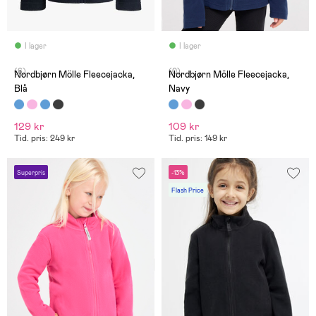
I lager
I lager
(6)
(0)
Nordbjørn Mölle Fleecejacka,
Nordbjørn Mölle Fleecejacka,
Blå
Navy
129 kr
109 kr
Tid. pris: 249 kr
Tid. pris: 149 kr
Superpris
-13%
Flash Price