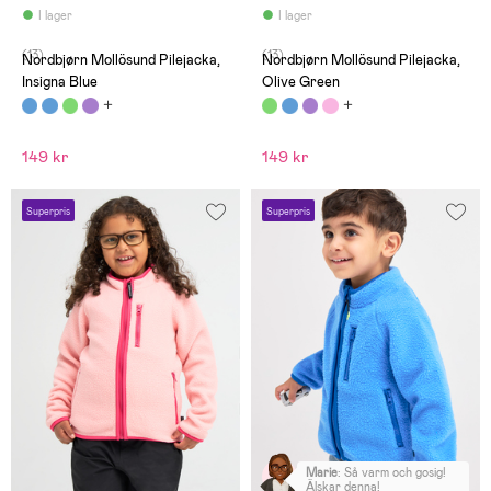
I lager
I lager
(13)
(13)
Nordbjørn Mollösund Pilejacka,
Nordbjørn Mollösund Pilejacka,
Insigna Blue
Olive Green
149 kr
149 kr
Superpris
Superpris
Marie
:
Så varm och gosig!
Älskar denna!