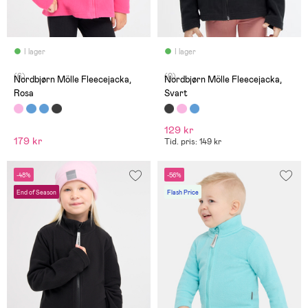
I lager
I lager
(6)
(0)
Nordbjørn Mölle Fleecejacka,
Nordbjørn Mölle Fleecejacka,
Rosa
Svart
129 kr
179 kr
Tid. pris: 149 kr
-48%
-56%
End of Season
Flash Price