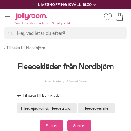
Hoppa
🩷
LIVESHOPPING IKVÄLL 19.30 →
till
innehållet
Nordens största barn- & babybutik
Sök
Tillbaka till Nordbjörn
Fleecekläder från Nordbjörn
Barnkläder
Fleecekläder
Tillbaka till Barnkläder
Fleecejackor & Fleecetröjor
Fleeceoveraller
Filtrera
Sortera