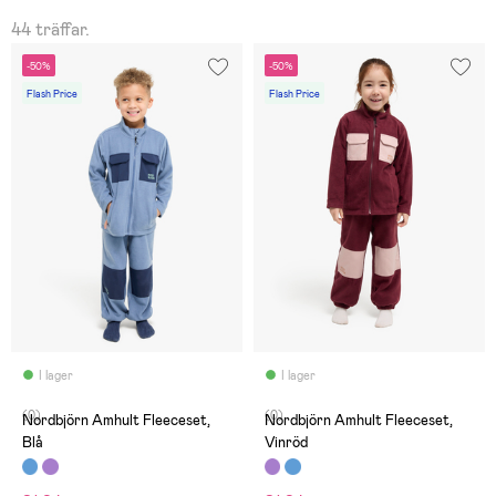
44 träffar.
-50%
-50%
Flash Price
Flash Price
I lager
I lager
(0)
(0)
Nordbjörn Amhult Fleeceset,
Nordbjörn Amhult Fleeceset,
Blå
Vinröd