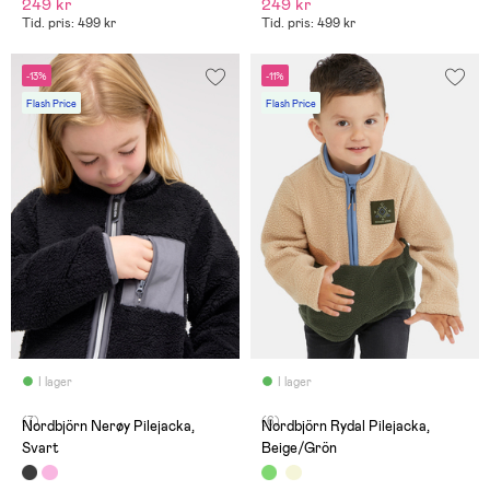
249 kr
249 kr
Tid. pris: 499 kr
Tid. pris: 499 kr
-13%
-11%
Flash Price
Flash Price
I lager
I lager
(7)
(6)
Nordbjörn Nerøy Pilejacka,
Nordbjörn Rydal Pilejacka,
Svart
Beige/Grön