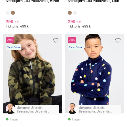
Nordbjørn Lou Pileoverall, Birch
Nordbjørn Lou Pileoverall, Lion
299 kr
299 kr
Tid. pris: 499 kr
Tid. pris: 499 kr
-39%
-56%
Flash Price
Flash Price
Johanna
:
Jättefin
Johanna
:
Jättefin
fleecejacka. Det enda
fleecejacka. Det enda
minuset är den dyra frakten
minuset är den dyra frakten
på 79 kronor.
på 79 kronor.
I lager
I lager