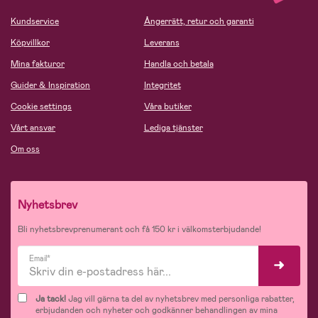
Kundservice
Ångerrätt, retur och garanti
Köpvillkor
Leverans
Mina fakturor
Handla och betala
Guider & Inspiration
Integritet
Cookie settings
Våra butiker
Vårt ansvar
Lediga tjänster
Om oss
Nyhetsbrev
Bli nyhetsbrevprenumerant och få 150 kr i välkomsterbjudande!
Email*
Ja tack!
Jag vill gärna ta del av nyhetsbrev med personliga rabatter,
erbjudanden och nyheter och godkänner behandlingen av mina