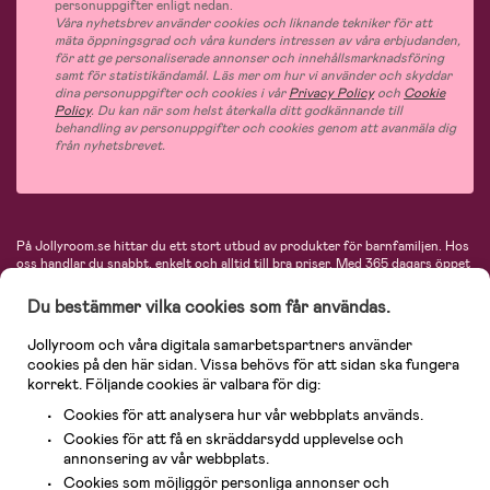
personuppgifter enligt nedan.
Våra nyhetsbrev använder cookies och liknande tekniker för att
mäta öppningsgrad och våra kunders intressen av våra erbjudanden,
för att ge personaliserade annonser och innehållsmarknadsföring
samt för statistikändamål. Läs mer om hur vi använder och skyddar
dina personuppgifter och cookies i vår
Privacy Policy
och
Cookie
Policy
. Du kan när som helst återkalla ditt godkännande till
behandling av personuppgifter och cookies genom att avanmäla dig
från nyhetsbrevet.
På Jollyroom.se hittar du ett stort utbud av produkter för barnfamiljen.
Hos
oss handlar du snabbt, enkelt och alltid till bra priser.
Med 365 dagars öppet
köp och en mycket kompetent kundtjänst kan du känna dig trygg att handla
hos oss. I vårt sortiment hittar du barnvagnar, bilstolar, kläder för barn och
Du bestämmer vilka cookies som får användas.
baby, produkter för mamman, massor av inspirerande inredning, leksaker,
babyprodukter och mycket mer. Vi erbjuder produkter från välkända
Jollyroom och våra digitala samarbetspartners använder
varumärken så som Britax, Maxi-Cosi, Baby Jogger, BabyBjörn, Didriksons,
cookies på den här sidan. Vissa behövs för att sidan ska fungera
KidKraft, Ergobaby, Philips Avent, Neonate, Cybex, LEGO och många fler.
korrekt. Följande cookies är valbara för dig:
Välkommen in och kika runt i Nordens största barn- och babybutik på nätet!
Cookies för att analysera hur vår webbplats används.
Cookies för att få en skräddarsydd upplevelse och
annonsering av vår webbplats.
Cookies som möjliggör personliga annonser och