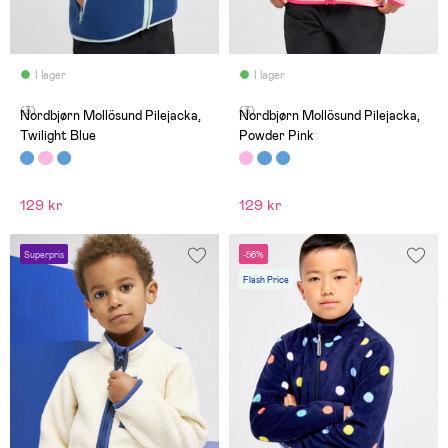
I lager
I lager
(3)
(3)
Nordbjørn Mollösund Pilejacka,
Nordbjørn Mollösund Pilejacka,
Twilight Blue
Powder Pink
129 kr
129 kr
Superpris
-56%
Flash Price