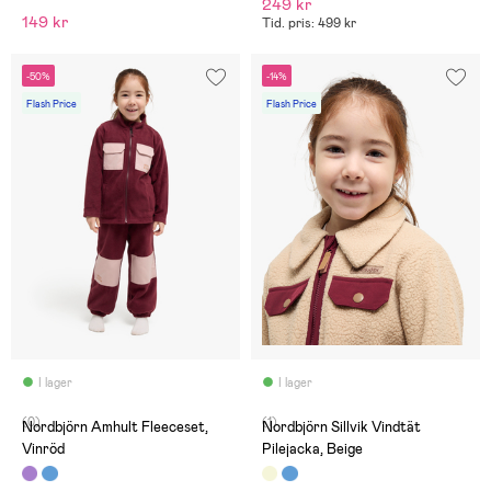
249 kr
149 kr
Tid. pris: 499 kr
-50%
-14%
Flash Price
Flash Price
I lager
I lager
(0)
(1)
Nordbjörn Amhult Fleeceset,
Nordbjörn Sillvik Vindtät
Vinröd
Pilejacka, Beige