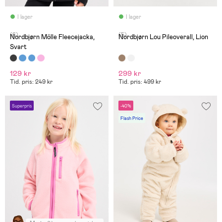
I lager
I lager
(6)
(5)
Nordbjørn Mölle Fleecejacka,
Nordbjørn Lou Pileoverall, Lion
Svart
129 kr
299 kr
Tid. pris: 249 kr
Tid. pris: 499 kr
Superpris
-40%
Flash Price