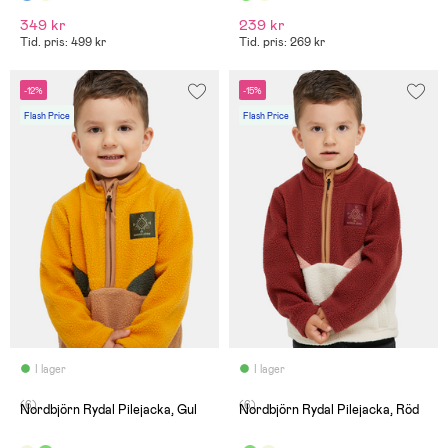
349 kr
239 kr
Tid. pris: 499 kr
Tid. pris: 269 kr
-12%
-15%
Flash Price
Flash Price
I lager
I lager
(6)
(6)
Nordbjörn Rydal Pilejacka, Gul
Nordbjörn Rydal Pilejacka, Röd