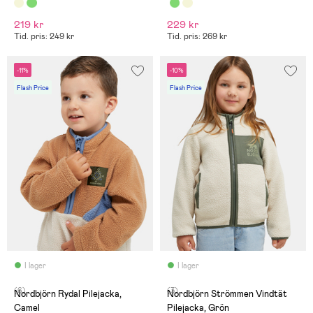
219 kr
229 kr
Tid. pris: 249 kr
Tid. pris: 269 kr
-11%
-10%
Flash Price
Flash Price
I lager
I lager
(6)
(3)
Nordbjörn Rydal Pilejacka,
Nordbjörn Strömmen Vindtät
Camel
Pilejacka, Grön