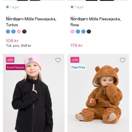
I lager
I lager
(6)
(6)
Nordbjørn Mölle Fleecejacka,
Nordbjørn Mölle Fleecejacka,
Turkos
Rosa
109 kr
179 kr
Tid. pris: 249 kr
-48%
-40%
End of Season
Flash Price