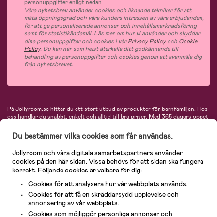
personuppgifter enligt nedan.
Våra nyhetsbrev använder cookies och liknande tekniker för att
mäta öppningsgrad och våra kunders intressen av våra erbjudanden,
för att ge personaliserade annonser och innehållsmarknadsföring
samt för statistikändamål. Läs mer om hur vi använder och skyddar
dina personuppgifter och cookies i vår
Privacy Policy
och
Cookie
Policy
. Du kan när som helst återkalla ditt godkännande till
behandling av personuppgifter och cookies genom att avanmäla dig
från nyhetsbrevet.
På Jollyroom.se hittar du ett stort utbud av produkter för barnfamiljen.
Hos
oss handlar du snabbt, enkelt och alltid till bra priser.
Med 365 dagars öppet
köp och en mycket kompetent kundtjänst kan du känna dig trygg att handla
hos oss. I vårt sortiment hittar du barnvagnar, bilstolar, kläder för barn och
Du bestämmer vilka cookies som får användas.
baby, produkter för mamman, massor av inspirerande inredning, leksaker,
babyprodukter och mycket mer. Vi erbjuder produkter från välkända
Jollyroom och våra digitala samarbetspartners använder
varumärken så som Britax, Maxi-Cosi, Baby Jogger, BabyBjörn, Didriksons,
cookies på den här sidan. Vissa behövs för att sidan ska fungera
KidKraft, Ergobaby, Philips Avent, Neonate, Cybex, LEGO och många fler.
korrekt. Följande cookies är valbara för dig:
Välkommen in och kika runt i Nordens största barn- och babybutik på nätet!
Cookies för att analysera hur vår webbplats används.
Cookies för att få en skräddarsydd upplevelse och
annonsering av vår webbplats.
Cookies som möjliggör personliga annonser och