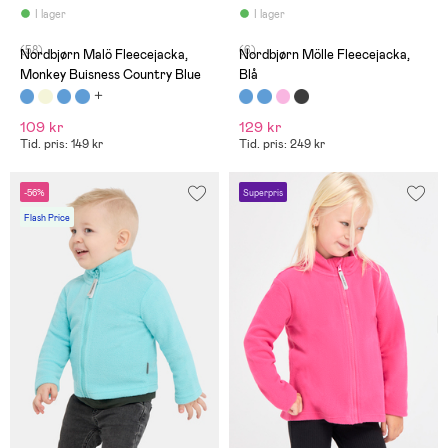
på 79 kronor.
I lager
I lager
(58)
(6)
Nordbjørn Malö Fleecejacka,
Nordbjørn Mölle Fleecejacka,
Monkey Buisness Country Blue
Blå
109 kr
129 kr
Tid. pris: 149 kr
Tid. pris: 249 kr
-56%
Superpris
Flash Price