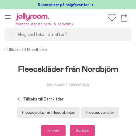
Hoppa
Superpriser på helgfavoriter →
till
innehållet
Nordens största barn- & babybutik
Sök
Tillbaka till Nordbjörn
Fleecekläder från Nordbjörn
Barnkläder
Fleecekläder
Tillbaka till Barnkläder
Fleecejackor & Fleecetröjor
Fleeceoveraller
Filtrera
Sortera