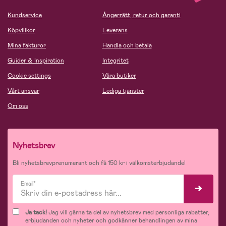
Kundservice
Ångerrätt, retur och garanti
Köpvillkor
Leverans
Mina fakturor
Handla och betala
Guider & Inspiration
Integritet
Cookie settings
Våra butiker
Vårt ansvar
Lediga tjänster
Om oss
Nyhetsbrev
Bli nyhetsbrevprenumerant och få 150 kr i välkomsterbjudande!
Email*
Ja tack!
Jag vill gärna ta del av nyhetsbrev med personliga rabatter,
erbjudanden och nyheter och godkänner behandlingen av mina