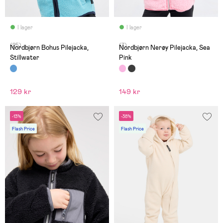
I lager
I lager
(25)
(7)
Nordbjørn Bohus Pilejacka,
Nordbjørn Nerøy Pilejacka, Sea
Stillwater
Pink
129 kr
149 kr
-13%
-38%
Flash Price
Flash Price