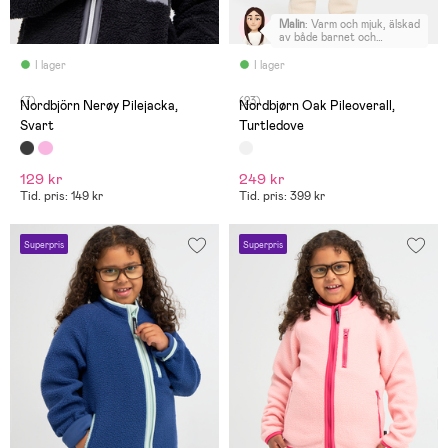
Malin
:
Varm och mjuk, älskad
av både barnet och
föräldrarna. Kanon med
övervik över både händer
I lager
I lager
och fötter. Rekommenderas
varmt!
(7)
(23)
Nordbjörn Nerøy Pilejacka,
Nordbjørn Oak Pileoverall,
Svart
Turtledove
129 kr
249 kr
Tid. pris: 149 kr
Tid. pris: 399 kr
Superpris
Superpris