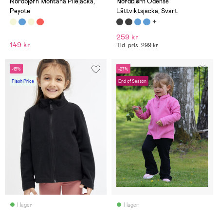
Nordbjørn Montana Pilejacka,
Nordbjørn Odense
Peyote
Lättviktsjacka, Svart
259 kr
149 kr
Tid. pris: 299 kr
-13%
-27%
Flash Price
End of Season
I lager
I lager