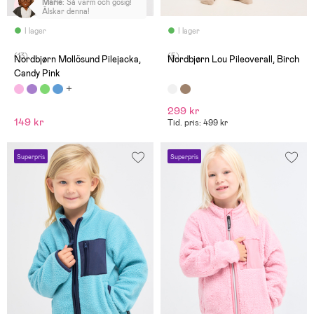
Marie
:
Så varm och gosig!
Älskar denna!
I lager
I lager
(13)
(5)
Nordbjørn Mollösund Pilejacka,
Nordbjørn Lou Pileoverall, Birch
Candy Pink
299 kr
149 kr
Tid. pris: 499 kr
Superpris
Superpris