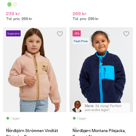
239 kr
269 kr
Tid. pris: 269 kr
Tid. pris: 299 kr
Superpris
-13%
Flash Price
Marie
:
Så mysig! Perfekt
som andra lager!
I lager
I lager
(3)
(7)
Nordbjörn Strömmen Vindtät
Nordbjørn Montana Pilejacka,