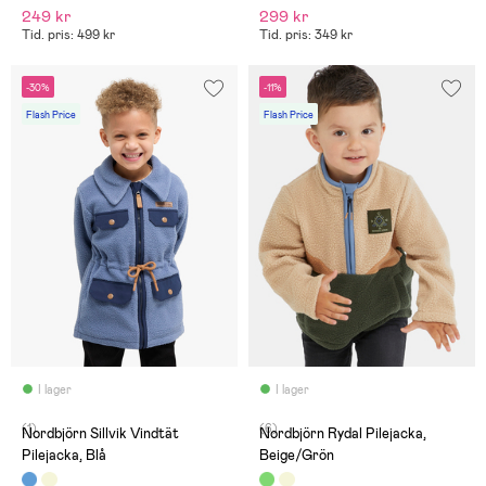
249 kr
299 kr
Tid. pris: 499 kr
Tid. pris: 349 kr
-30%
-11%
Flash Price
Flash Price
I lager
I lager
(1)
(6)
Nordbjörn Sillvik Vindtät
Nordbjörn Rydal Pilejacka,
Pilejacka, Blå
Beige/Grön