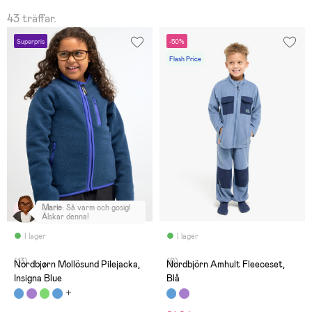
43 träffar.
Superpris
-50%
Flash Price
Marie
:
Så varm och gosig!
Älskar denna!
I lager
I lager
(13)
(0)
Nordbjørn Mollösund Pilejacka,
Nordbjörn Amhult Fleeceset,
Insigna Blue
Blå