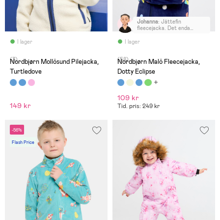
Johanna
:
Jättefin
fleecejacka. Det enda
minuset är den dyra frakten
på 79 kronor.
I lager
I lager
(3)
(58)
Nordbjørn Mollösund Pilejacka,
Nordbjørn Malö Fleecejacka,
Turtledove
Dotty Eclipse
109 kr
149 kr
Tid. pris: 249 kr
-56%
Flash Price