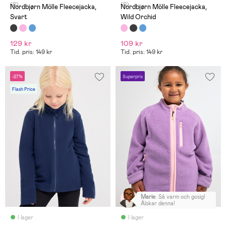
(0)
(0)
Nordbjørn Mölle Fleecejacka,
Nordbjørn Mölle Fleecejacka,
Svart
Wild Orchid
129 kr
109 kr
Tid. pris: 149 kr
Tid. pris: 149 kr
-27%
Superpris
Flash Price
Marie
:
Så varm och gosig!
Älskar denna!
I lager
I lager