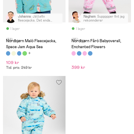
Johanna
:
Jättefin
Nagham
:
Suppppper fint jag
fleecejacka. Det enda
rekomnderar
minuset är den dyra frakten
på 79 kronor.
I lager
I lager
(58)
(35)
Nordbjørn Malö Fleecejacka,
Nordbjørn Fårö Babyoverall,
Space Jam Aqua Sea
Enchanted Flowers
109 kr
399 kr
Tid. pris: 249 kr