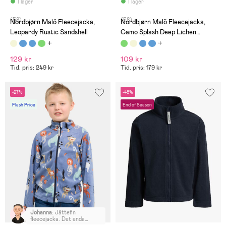
på 79 kronor.
på 79 kronor.
I lager
I lager
(58)
(58)
Nordbjørn Malö Fleecejacka,
Nordbjørn Malö Fleecejacka,
Leopardy Rustic Sandshell
Camo Splash Deep Lichen
Green
129 kr
109 kr
Tid. pris: 249 kr
Tid. pris: 179 kr
-27%
-48%
Flash Price
End of Season
Johanna
:
Jättefin
fleecejacka. Det enda
minuset är den dyra frakten