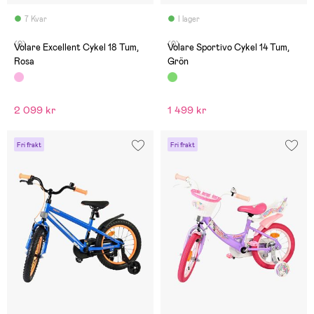
7 Kvar
I lager
(0)
(0)
Volare Excellent Cykel 18 Tum,
Volare Sportivo Cykel 14 Tum,
Rosa
Grön
2 099 kr
1 499 kr
Fri frakt
Fri frakt