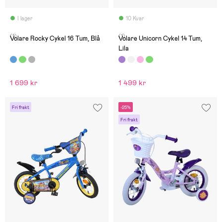
I lager
10 Kvar
(1)
(1)
Volare Rocky Cykel 16 Tum, Blå
Volare Unicorn Cykel 14 Tum,
Lila
1 699 kr
1 499 kr
Fri frakt
-25%
Fri frakt