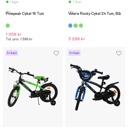
I lager
7 Kvar
(5)
(2)
Pinepeak Cykel 16 Tum
Volare Rocky Cykel 24 Tum, Blå
1 259 kr
3 299 kr
Tid. pris: 1 399 kr
Fri frakt
Fri frakt