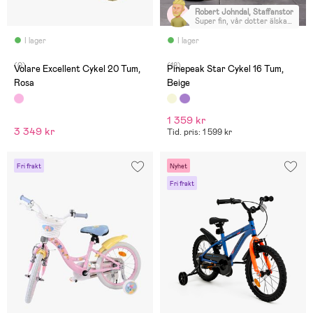
Robert Johndal, Staffanstorp
:
Super fin, vår dotter älskar
den.
I lager
I lager
(0)
(18)
Volare Excellent Cykel 20 Tum,
Pinepeak Star Cykel 16 Tum,
Rosa
Beige
1 359 kr
3 349 kr
Tid. pris: 1 599 kr
Fri frakt
Nyhet
Fri frakt