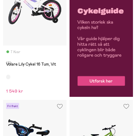
7 Kvar
(0)
Volare Lily Cykel 16 Tum, Vit
1 549 kr
Fri frakt