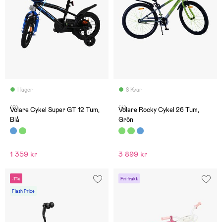
I lager
8 Kvar
(0)
(4)
Volare Cykel Super GT 12 Tum,
Volare Rocky Cykel 26 Tum,
Blå
Grön
1 359 kr
3 899 kr
-11%
Fri frakt
Flash Price