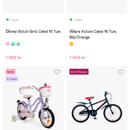
I lager
I lager
(1)
(0)
Disney Stitch Girls Cykel 16 Tum
Volare Action Cykel 16 Tum,
Blå/Orange
1 829 kr
1 349 kr
Nyhet
End of Season
Fri frakt