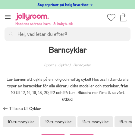
Hoppa
Superpriser på helgfavoriter →
till
innehållet
Nordens största barn- & babybutik
Sök
Barncyklar
Sport
Cyklar
Barncyklar
Lär barnen att cykla på en rolig och häftig cykel! Hos oss hittar du alla
typer av barncyklar för alla åldrar, i olika modeller och storlekar, från
10 till 12, 14, 16, 18, 20, 22 och 24 tum. Bläddra ner för att se vårt
utbud!
Tillbaka till Cyklar
10-tumscyklar
12-tumscyklar
14-tumscyklar
16-tums