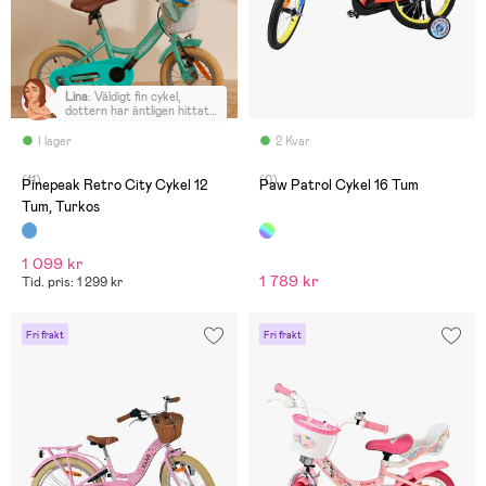
Lina
:
Väldigt fin cykel,
dottern har äntligen hittat
en 12-tums cykel där hon
når ner till tramporna
I lager
2 Kvar
(11)
(0)
Pinepeak Retro City Cykel 12
Paw Patrol Cykel 16 Tum
Tum, Turkos
1 099 kr
1 789 kr
Tid. pris: 1 299 kr
Fri frakt
Fri frakt