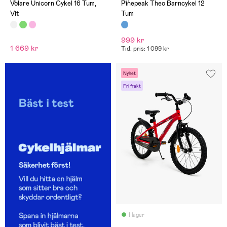
(0)
(2)
Volare Unicorn Cykel 16 Tum,
Pinepeak Theo Barncykel 12
Vit
Tum
999 kr
1 669 kr
Tid. pris: 1 099 kr
Nyhet
Fri frakt
I lager