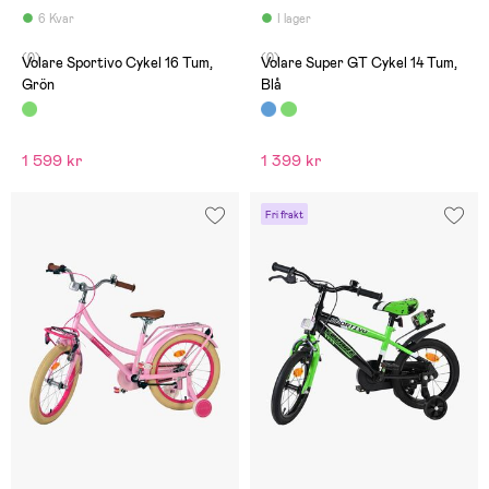
6 Kvar
I lager
(0)
(0)
Volare Sportivo Cykel 16 Tum,
Volare Super GT Cykel 14 Tum,
Grön
Blå
1 599 kr
1 399 kr
Fri frakt