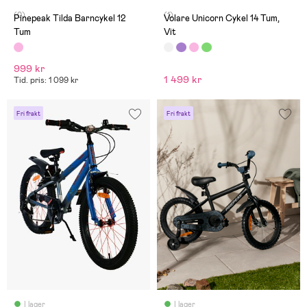
(0)
(1)
Pinepeak Tilda Barncykel 12
Volare Unicorn Cykel 14 Tum,
Tum
Vit
999 kr
1 499 kr
Tid. pris: 1 099 kr
Fri frakt
Fri frakt
I lager
I lager