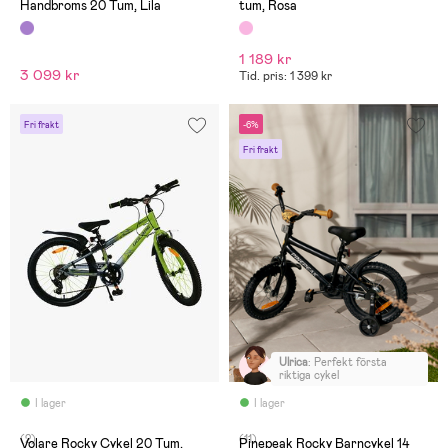
Handbroms 20 Tum, Lila
tum, Rosa
1 189 kr
3 099 kr
Tid. pris: 1 399 kr
Fri frakt
-6%
Fri frakt
Ulrica
:
Perfekt första
riktiga cykel
I lager
I lager
(2)
(11)
Volare Rocky Cykel 20 Tum,
Pinepeak Rocky Barncykel 14