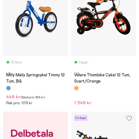
10 Kvar
I lager
(3)
(0)
Milly Mally Springcykel Timmy 12
Volare Thombike Cykel 12 Tum,
Tum, Blå
Svart/Orange
449 kr
(
Medl.pris
399 kr
)
1 349 kr
Rek pris: 579 kr
Fri frakt