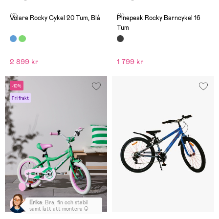
(2)
(4)
Volare Rocky Cykel 20 Tum, Blå
Pinepeak Rocky Barncykel 16
Tum
2 899 kr
1 799 kr
-10%
Fri frakt
Erika
:
Bra, fin och stabil
samt lätt att montera :)