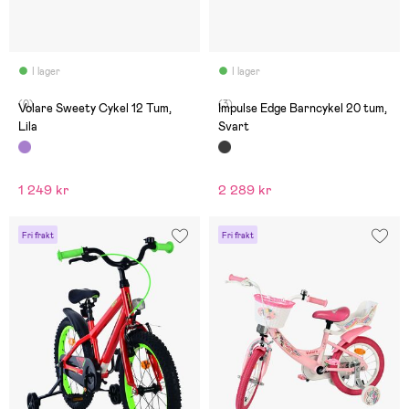
I lager
I lager
(0)
(3)
Volare Sweety Cykel 12 Tum,
Impulse Edge Barncykel 20 tum,
Lila
Svart
1 249 kr
2 289 kr
Fri frakt
Fri frakt