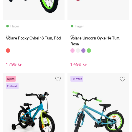
I lager
I lager
(1)
(1)
Volare Rocky Cykel 18 Tum, Röd
Volare Unicorn Cykel 14 Tum,
Rosa
1 799 kr
1 499 kr
Nyhet
Fri frakt
Fri frakt