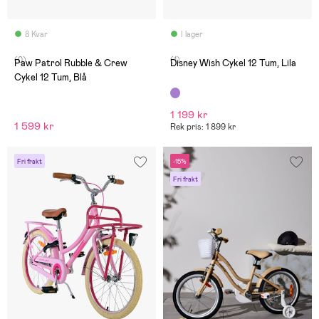
8 Kvar
I lager
(0)
(1)
Paw Patrol Rubble & Crew
Disney Wish Cykel 12 Tum, Lila
Cykel 12 Tum, Blå
1 199 kr
1 599 kr
Rek pris: 1 899 kr
Fri frakt
-15%
Fri frakt