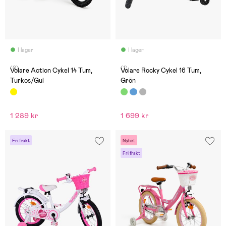
I lager
I lager
(0)
(1)
Volare Action Cykel 14 Tum,
Volare Rocky Cykel 16 Tum,
Turkos/Gul
Grön
1 289 kr
1 699 kr
Fri frakt
Nyhet
Fri frakt