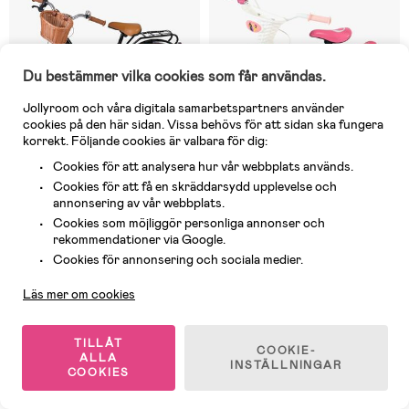
Du bestämmer vilka cookies som får användas.
Jollyroom och våra digitala samarbetspartners använder
cookies på den här sidan. Vissa behövs för att sidan ska fungera
korrekt. Följande cookies är valbara för dig:
Cookies för att analysera hur vår webbplats används.
Cookies för att få en skräddarsydd upplevelse och
annonsering av vår webbplats.
3 Kvar
10 Kvar
Cookies som möjliggör personliga annonser och
(0)
(0)
rekommendationer via Google.
Volare Ashley Cykel 18 Tum,
Disney Princess Cykel 12 Tum
Svart
Kundservice
Cookies för annonsering och sociala medier.
Läs mer om cookies
1 999 kr
1 629 kr
TILLÅT
COOKIE-
ALLA
INSTÄLLNINGAR
Nyhet
Nyhet
COOKIES
Fri frakt
Fri frakt