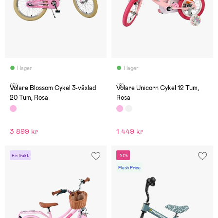
I lager
I lager
(0)
(0)
Volare Blossom Cykel 3-växlad
Volare Unicorn Cykel 12 Tum,
20 Tum, Rosa
Rosa
3 899 kr
1 449 kr
Fri frakt
-10%
Flash Price