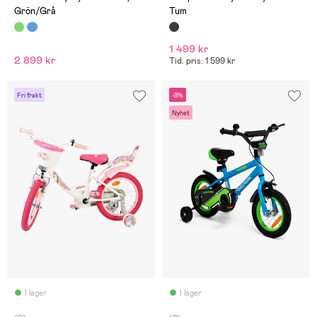
Grön/Grå
Tum
1 499 kr
2 899 kr
Tid. pris: 1 599 kr
Fri frakt
-9%
Nyhet
I lager
I lager