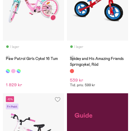
I lager
I lager
(1)
(3)
Paw Patrol Girls Cykel 16 Tum
Spidey and His Amazing Friends
Springcykel, Röd
539 kr
1 829 kr
Tid. pris: 599 kr
-10%
Fri frakt