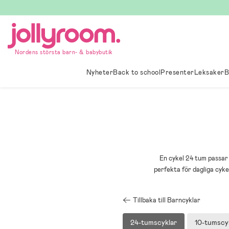
Hoppa
till
innehållet
Nordens största barn- & babybutik
Nyheter
Back to school
Presenter
Leksaker
B
En cykel 24 tum passar 
perfekta för dagliga cyke
Tillbaka till Barncyklar
24-tumscyklar
10-tumscy