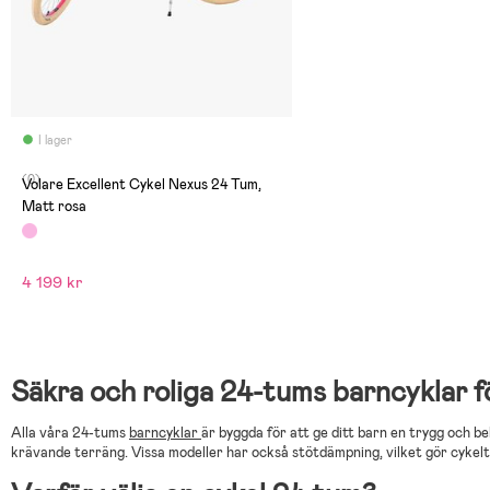
I lager
(0)
Volare Excellent Cykel Nexus 24 Tum,
Matt rosa
4 199 kr
Säkra och roliga 24-tums barncyklar 
Alla våra 24-tums
barncyklar
är byggda för att ge ditt barn en trygg och 
krävande terräng. Vissa modeller har också stötdämpning, vilket gör cyke