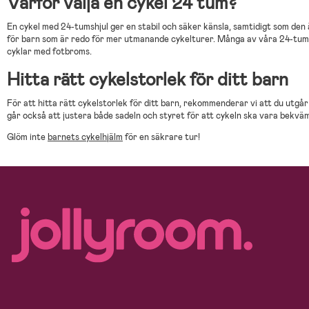
Varför välja en cykel 24 tum?
En cykel med 24-tumshjul ger en stabil och säker känsla, samtidigt som den 
för barn som är redo för mer utmanande cykelturer. Många av våra 24-tums c
cyklar med fotbroms.
Hitta rätt cykelstorlek för ditt barn
För att hitta rätt cykelstorlek för ditt barn, rekommenderar vi att du utgår
går också att justera både sadeln och styret för att cykeln ska vara bekväm
Glöm inte
barnets cykelhjälm
för en säkrare tur!