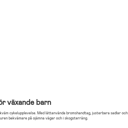
för växande barn
bekväm cykelupplevelse. Med lättanvända bromshandtag, justerbara sadlar och
lturen bekvämare på ojämna vägar och i skogsterräng.