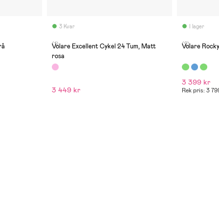
3 Kvar
I lager
(1)
(2)
rå
Volare Excellent Cykel 24 Tum, Matt
Volare Rocky
rosa
3 399 kr
3 449 kr
Rek pris: 3 79