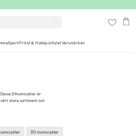
mma
Sport
Fritid & Hobby
Jollylet
Varumärken
a. Dessa 24tumscyklar är
a vårt stora sortiment och
tumscyklar
20-tumscyklar