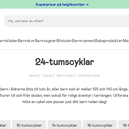
Superpriser på helgfavoriter →
Sök
arnkläder
Barnskor
Barnvagnar
Bilstolar
Barnrummet
Babyprodukter
Ma
24-tumscyklar
Sport
Cyklar
Barncyklar
24-tumscyklar
barn i åldrarna åtta till tolv år, eller barn som är mellan 125 och 140 cm lång
lturer till och från skolan, men också för roliga äventyr i terrängen. Utforsk
hitta en cykel som passar just ditt barn redan idag!
klar
12-tumscyklar
14-tumscyklar
16-tumscyklar
18-