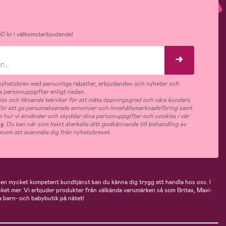
0 kr i välkomsterbjudande!
v nyhetsbrev med personliga rabatter, erbjudanden och nyheter och
 personuppgifter enligt nedan.
es och liknande tekniker för att mäta öppningsgrad och våra kunders
 för att ge personaliserade annonser och innehållsmarknadsföring samt
m hur vi använder och skyddar dina personuppgifter och cookies i vår
cy
. Du kan när som helst återkalla ditt godkännande till behandling av
nom att avanmäla dig från nyhetsbrevet.
n mycket kompetent kundtjänst kan du känna dig trygg att handla hos oss. I
cket mer. Vi erbjuder produkter från välkända varumärken så som Britax, Maxi-
 barn- och babybutik på nätet!