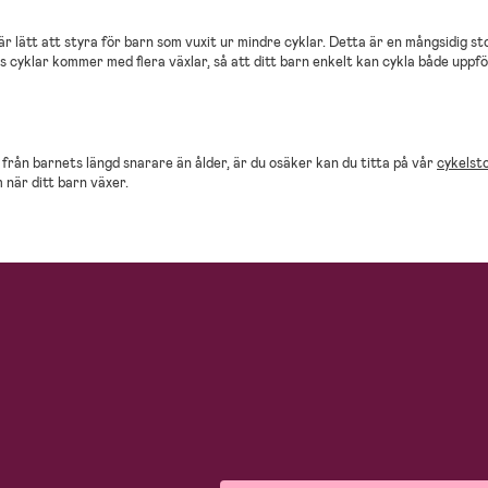
är lätt att styra för barn som vuxit ur mindre cyklar. Detta är en mångsidig 
yklar kommer med flera växlar, så att ditt barn enkelt kan cykla både uppför
 från barnets längd snarare än ålder, är du osäker kan du titta på vår
cykelsto
 när ditt barn växer.