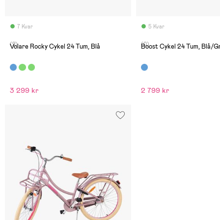
7 Kvar
5 Kvar
(2)
(0)
Volare Rocky Cykel 24 Tum, Blå
Boost Cykel 24 Tum, Blå/G
3 299 kr
2 799 kr