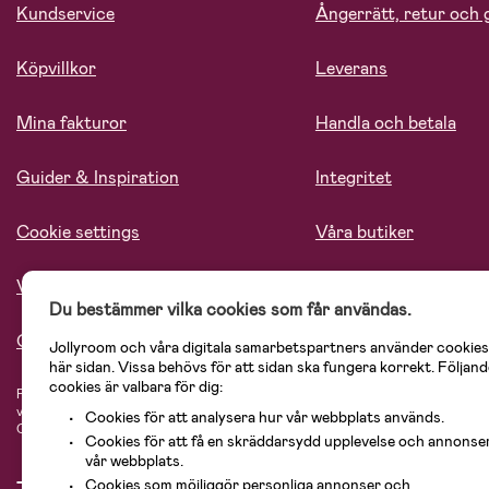
Kundservice
Ångerrätt, retur och 
Köpvillkor
Leverans
Mina fakturor
Handla och betala
Guider & Inspiration
Integritet
Cookie settings
Våra butiker
Vårt ansvar
Lediga tjänster
Du bestämmer vilka cookies som får användas.
Om oss
Jollyroom och våra digitala samarbetspartners använder cookies
här sidan. Vissa behövs för att sidan ska fungera korrekt. Följand
cookies är valbara för dig:
På Jollyroom.se hittar du ett stort utbud av produkter för barnfamiljen.
Hos oss
vårt sortiment hittar du barnvagnar, bilstolar, kläder för barn och baby, prod
Cookies för att analysera hur vår webbplats används.
Cosi, Baby Jogger, BabyBjörn, Didriksons, KidKraft, Ergobaby, Philips Avent, 
Cookies för att få en skräddarsydd upplevelse och annonse
vår webbplats.
Cookies som möjliggör personliga annonser och