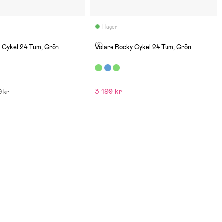
I lager
(2)
 Cykel 24 Tum, Grön
Volare Rocky Cykel 24 Tum, Grön
3 199 kr
9 kr