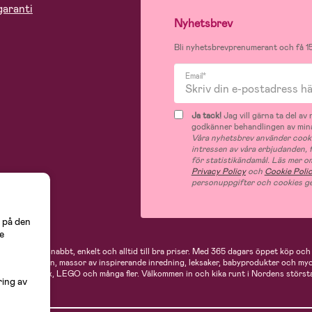
garanti
Nyhetsbrev
Bli nyhetsbrevprenumerant och få 15
Email*
Ja tack!
Jag vill gärna ta del a
godkänner behandlingen av mina
Våra nyhetsbrev använder cooki
intressen av våra erbjudanden,
för statistikändamål. Läs mer o
Privacy Policy
och
Cookie Poli
personuppgifter och cookies ge
 på den
e
 handlar du snabbt, enkelt och alltid till bra priser.
Med 365 dagars öppet köp och e
ukter för mamman, massor av inspirerande inredning, leksaker, babyprodukter och my
Neonate, Cybex, LEGO och många fler. Välkommen in och kika runt i Nordens största
ring av