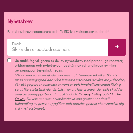
Nyhetsbrev
Bli nyhetsbrevprenumerant och få 150 kr i välkomsterbjudande!
Email*
Ja tack!
Jag vill gärna ta del av nyhetsbrev med personliga rabatter,
erbjudanden och nyheter och godkänner behandlingen av mina
personuppgifter enligt nedan.
Våra nyhetsbrev använder cookies och liknande tekniker för att
mäta öppningsgrad och våra kunders intressen av våra erbjudanden,
för att ge personaliserade annonser och innehållsmarknadsföring
samt för statistikändamål. Läs mer om hur vi använder och skyddar
dina personuppgifter och cookies i vår
Privacy Policy
och
Cookie
Policy
. Du kan när som helst återkalla ditt godkännande till
behandling av personuppgifter och cookies genom att avanmäla dig
från nyhetsbrevet.