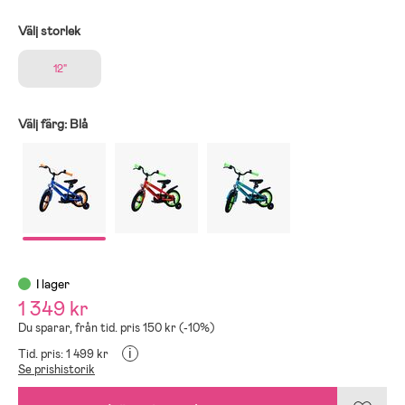
Välj storlek
12"
Välj färg:
Blå
I lager
1 349 kr
Du sparar, från tid. pris 150 kr (-10%)
i
Tid. pris: 1 499 kr
Se prishistorik