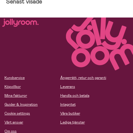
Senast visade
Kundservice
Ångerrätt, retur och garanti
Köpvillkor
Leverans
Mina fakturor
Handla och betala
Guider & Inspiration
Integritet
Cookie settings
Våra butiker
Vårt ansvar
Lediga tjänster
Om oss