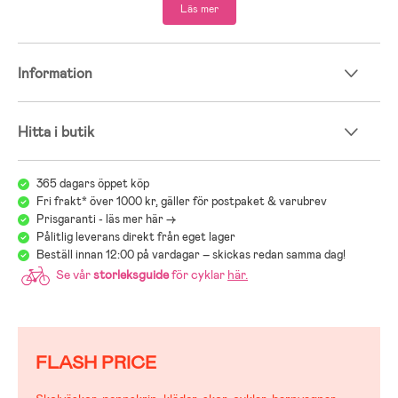
Läs mer
- Maxvikt: 60 kg.
- Rekommenderad ålder: Från 3 till 4 år.
Information
- Metall, gummi, plast.
Hitta i butik
365 dagars öppet köp
Fri frakt* över 1000 kr, gäller för postpaket & varubrev
Prisgaranti - läs mer här ->
Pålitlig leverans direkt från eget lager
Beställ innan 12:00 på vardagar – skickas redan samma dag!
Se vår
storleksguide
för cyklar
här
.
FLASH PRICE