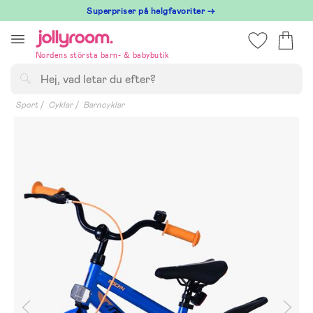
Hoppa
Superpriser på helgfavoriter →
till
innehållet
Nordens största barn- & babybutik
Sök
Sport
Cyklar
Barncyklar