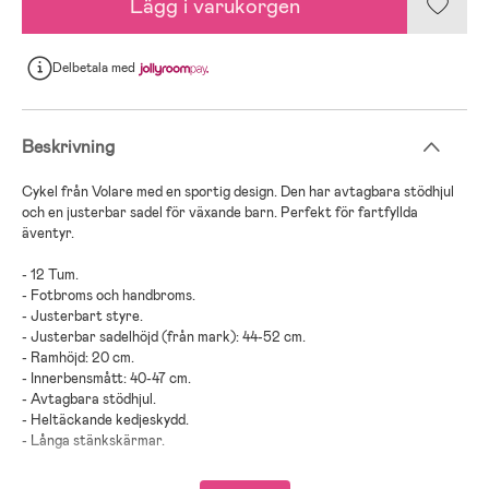
Lägg i varukorgen
Delbetala
med
Beskrivning
Cykel från Volare med en sportig design. Den har avtagbara stödhjul
och en justerbar sadel för växande barn. Perfekt för fartfyllda
äventyr.
- 12 Tum.
- Fotbroms och handbroms.
- Justerbart styre.
- Justerbar sadelhöjd (från mark): 44-52 cm.
- Ramhöjd: 20 cm.
- Innerbensmått: 40-47 cm.
- Avtagbara stödhjul.
- Heltäckande kedjeskydd.
- Långa stänkskärmar.
- Reflexdetaljer.
- Ringklocka.