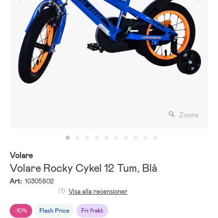
Zooma
Volare
Volare Rocky Cykel 12 Tum, Blå
Art:
10305802
(1)
Visa alla recensioner
-10%
Flash Price
Fri frakt