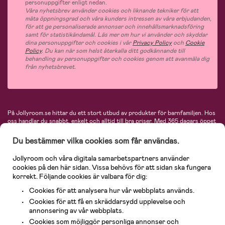
personuppgifter enligt nedan.
Våra nyhetsbrev använder cookies och liknande tekniker för att
mäta öppningsgrad och våra kunders intressen av våra erbjudanden,
för att ge personaliserade annonser och innehållsmarknadsföring
samt för statistikändamål. Läs mer om hur vi använder och skyddar
dina personuppgifter och cookies i vår
Privacy Policy
och
Cookie
Policy
. Du kan när som helst återkalla ditt godkännande till
behandling av personuppgifter och cookies genom att avanmäla dig
från nyhetsbrevet.
På Jollyroom.se hittar du ett stort utbud av produkter för barnfamiljen.
Hos
oss handlar du snabbt, enkelt och alltid till bra priser.
Med 365 dagars öppet
köp och en mycket kompetent kundtjänst kan du känna dig trygg att handla
hos oss. I vårt sortiment hittar du barnvagnar, bilstolar, kläder för barn och
Du bestämmer vilka cookies som får användas.
baby, produkter för mamman, massor av inspirerande inredning, leksaker,
babyprodukter och mycket mer. Vi erbjuder produkter från välkända
Jollyroom och våra digitala samarbetspartners använder
varumärken så som Britax, Maxi-Cosi, Baby Jogger, BabyBjörn, Didriksons,
cookies på den här sidan. Vissa behövs för att sidan ska fungera
KidKraft, Ergobaby, Philips Avent, Neonate, Cybex, LEGO och många fler.
korrekt. Följande cookies är valbara för dig:
Välkommen in och kika runt i Nordens största barn- och babybutik på nätet!
Cookies för att analysera hur vår webbplats används.
Cookies för att få en skräddarsydd upplevelse och
annonsering av vår webbplats.
Cookies som möjliggör personliga annonser och