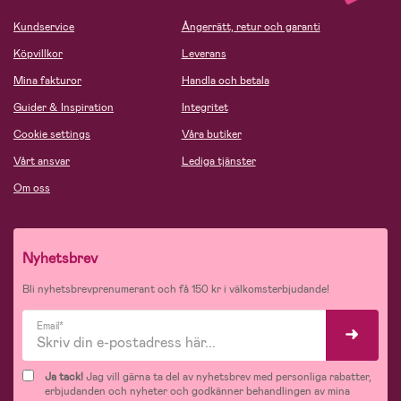
Kundservice
Ångerrätt, retur och garanti
Köpvillkor
Leverans
Mina fakturor
Handla och betala
Guider & Inspiration
Integritet
Cookie settings
Våra butiker
Vårt ansvar
Lediga tjänster
Om oss
Nyhetsbrev
Bli nyhetsbrevprenumerant och få 150 kr i välkomsterbjudande!
Email*
Ja tack!
Jag vill gärna ta del av nyhetsbrev med personliga rabatter,
erbjudanden och nyheter och godkänner behandlingen av mina