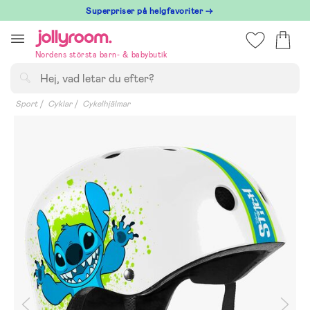
Hoppa
Superpriser på helgfavoriter →
till
innehållet
Nordens största barn- & babybutik
Sök
Sport
Cyklar
Cykelhjälmar