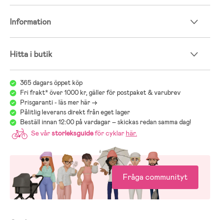
Information
Hitta i butik
365 dagars öppet köp
Fri frakt* över 1000 kr, gäller för postpaket & varubrev
Prisgaranti - läs mer här ->
Pålitlig leverans direkt från eget lager
Beställ innan 12:00 på vardagar – skickas redan samma dag!
Se vår
storleksguide
för cyklar
här
.
Fråga communityt