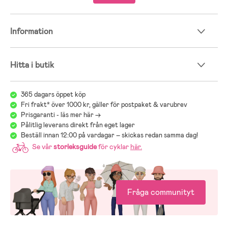
– Rekommenderad ålder: Från 9 månader.
Information
Hitta i butik
365 dagars öppet köp
Fri frakt* över 1000 kr, gäller för postpaket & varubrev
Prisgaranti - läs mer här ->
Pålitlig leverans direkt från eget lager
Beställ innan 12:00 på vardagar – skickas redan samma dag!
Se vår
storleksguide
för cyklar
här
.
Fråga communityt