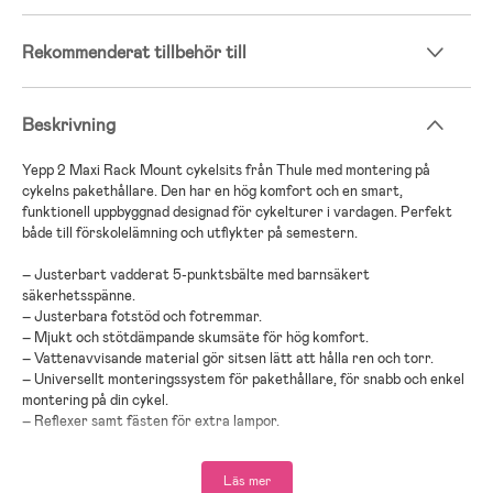
Rekommenderat tillbehör till
Beskrivning
Yepp 2 Maxi Rack Mount cykelsits från Thule med montering på
cykelns pakethållare. Den har en hög komfort och en smart,
funktionell uppbyggnad designad för cykelturer i vardagen. Perfekt
både till förskolelämning och utflykter på semestern.
– Justerbart vadderat 5-punktsbälte med barnsäkert
säkerhetsspänne.
– Justerbara fotstöd och fotremmar.
– Mjukt och stötdämpande skumsäte för hög komfort.
– Vattenavvisande material gör sitsen lätt att hålla ren och torr.
– Universellt monteringssystem för pakethållare, för snabb och enkel
montering på din cykel.
– Reflexer samt fästen för extra lampor.
– Rekommenderad ålder: Från 9 månader till 6 år.
– Maxvikt: 22 kg.
Läs mer