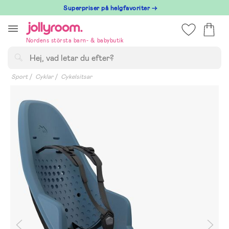
Hoppa
Superpriser på helgfavoriter →
till
innehållet
Nordens största barn- & babybutik
Sök
Sport
Cyklar
Cykelsitsar