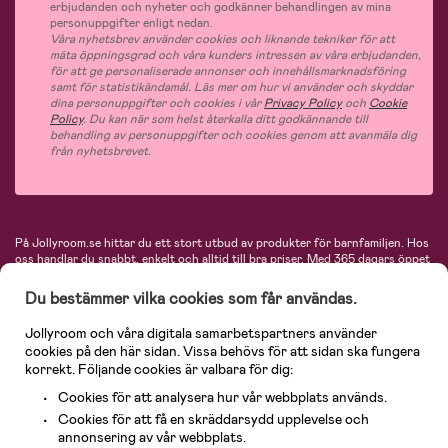
erbjudanden och nyheter och godkänner behandlingen av mina
personuppgifter enligt nedan.
Våra nyhetsbrev använder cookies och liknande tekniker för att
mäta öppningsgrad och våra kunders intressen av våra erbjudanden,
för att ge personaliserade annonser och innehållsmarknadsföring
samt för statistikändamål. Läs mer om hur vi använder och skyddar
dina personuppgifter och cookies i vår
Privacy Policy
och
Cookie
Policy
. Du kan när som helst återkalla ditt godkännande till
behandling av personuppgifter och cookies genom att avanmäla dig
från nyhetsbrevet.
På Jollyroom.se hittar du ett stort utbud av produkter för barnfamiljen.
Hos
oss handlar du snabbt, enkelt och alltid till bra priser.
Med 365 dagars öppet
köp och en mycket kompetent kundtjänst kan du känna dig trygg att handla
hos oss. I vårt sortiment hittar du barnvagnar, bilstolar, kläder för barn och
Du bestämmer vilka cookies som får användas.
baby, produkter för mamman, massor av inspirerande inredning, leksaker,
babyprodukter och mycket mer. Vi erbjuder produkter från välkända
Jollyroom och våra digitala samarbetspartners använder
varumärken så som Britax, Maxi-Cosi, Baby Jogger, BabyBjörn, Didriksons,
cookies på den här sidan. Vissa behövs för att sidan ska fungera
KidKraft, Ergobaby, Philips Avent, Neonate, Cybex, LEGO och många fler.
korrekt. Följande cookies är valbara för dig:
Välkommen in och kika runt i Nordens största barn- och babybutik på nätet!
Cookies för att analysera hur vår webbplats används.
Cookies för att få en skräddarsydd upplevelse och
annonsering av vår webbplats.