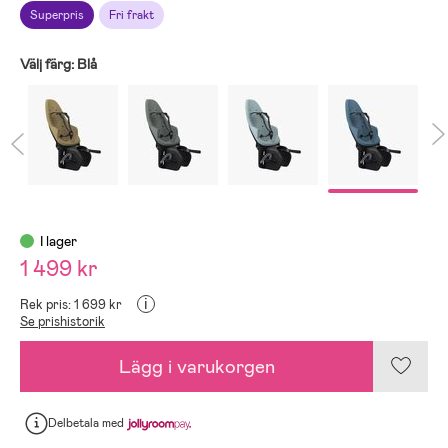
Superpris
Fri frakt
Välj färg:
Blå
I lager
1 499 kr
i
Rek pris: 1 699 kr
Se prishistorik
Lägg i varukorgen
Delbetala
med