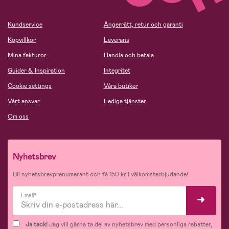
Kundservice
Ångerrätt, retur och garanti
Köpvillkor
Leverans
Mina fakturor
Handla och betala
Guider & Inspiration
Integritet
Cookie settings
Våra butiker
Vårt ansvar
Lediga tjänster
Om oss
Nyhetsbrev
Bli nyhetsbrevprenumerant och få 150 kr i välkomsterbjudande!
Email*
Ja tack!
Jag vill gärna ta del av nyhetsbrev med personliga rabatter,