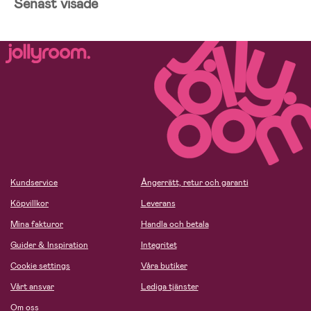
Senast visade
Kundservice
Ångerrätt, retur och garanti
Köpvillkor
Leverans
Mina fakturor
Handla och betala
Guider & Inspiration
Integritet
Cookie settings
Våra butiker
Vårt ansvar
Lediga tjänster
Om oss