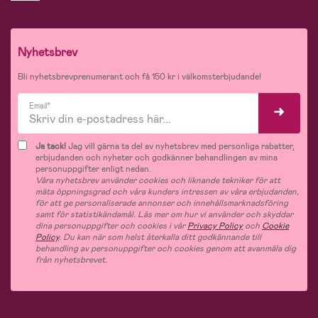
Nyhetsbrev
Bli nyhetsbrevprenumerant och få 150 kr i välkomsterbjudande!
Email*
Ja tack!
Jag vill gärna ta del av nyhetsbrev med personliga rabatter,
erbjudanden och nyheter och godkänner behandlingen av mina
personuppgifter enligt nedan.
Våra nyhetsbrev använder cookies och liknande tekniker för att
mäta öppningsgrad och våra kunders intressen av våra erbjudanden,
för att ge personaliserade annonser och innehållsmarknadsföring
samt för statistikändamål. Läs mer om hur vi använder och skyddar
dina personuppgifter och cookies i vår
Privacy Policy
och
Cookie
Policy
. Du kan när som helst återkalla ditt godkännande till
behandling av personuppgifter och cookies genom att avanmäla dig
från nyhetsbrevet.