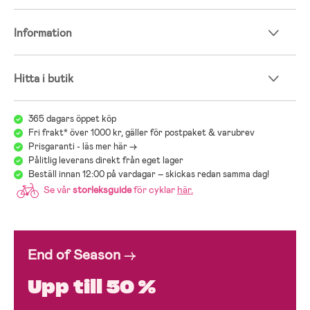
Information
Hitta i butik
365 dagars öppet köp
Fri frakt* över 1000 kr, gäller för postpaket & varubrev
Prisgaranti - läs mer här ->
Pålitlig leverans direkt från eget lager
Beställ innan 12:00 på vardagar – skickas redan samma dag!
Se vår
storleksguide
för cyklar
här
.
End of Season
→
Upp till 50 %