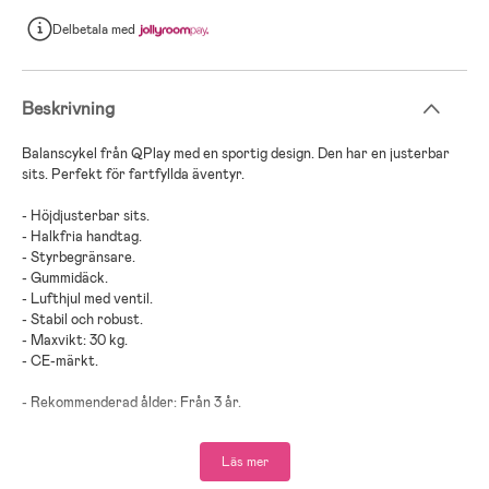
Delbetala
med
Beskrivning
Balanscykel från QPlay med en sportig design. Den har en justerbar
sits. Perfekt för fartfyllda äventyr.
- Höjdjusterbar sits.
- Halkfria handtag.
- Styrbegränsare.
- Gummidäck.
- Lufthjul med ventil.
- Stabil och robust.
- Maxvikt: 30 kg.
- CE-märkt.
- Rekommenderad ålder: Från 3 år.
- Magnesium, gummi.
Läs mer