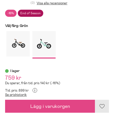
(0)
Visa alla recensioner
-16%
End of Season
Välj färg:
Grön
I lager
759 kr
Du sparar, från tid. pris 140 kr (-16%)
i
Tid. pris: 899 kr
Se prishistorik
Lägg i varukorgen