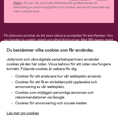
Policy
. Du kan när som helst återkalla ditt godkännande till
behandling av personuppgifter och cookies genom att avanmäla dig
från nyhetsbrevet.
På Jollyroom.se hittar du ett stort utbud av produkter för barnfamiljen.
Hos
oss handlar du snabbt, enkelt och alltid till bra priser.
Med 365 dagars öppet
köp och en mycket kompetent kundtjänst kan du känna dig trygg att handla
hos oss. I vårt sortiment hittar du barnvagnar, bilstolar, kläder för barn och
Du bestämmer vilka cookies som får användas.
baby, produkter för mamman, massor av inspirerande inredning, leksaker,
babyprodukter och mycket mer. Vi erbjuder produkter från välkända
Jollyroom och våra digitala samarbetspartners använder
varumärken så som Britax, Maxi-Cosi, Baby Jogger, BabyBjörn, Didriksons,
cookies på den här sidan. Vissa behövs för att sidan ska fungera
KidKraft, Ergobaby, Philips Avent, Neonate, Cybex, LEGO och många fler.
korrekt. Följande cookies är valbara för dig:
Välkommen in och kika runt i Nordens största barn- och babybutik på nätet!
Cookies för att analysera hur vår webbplats används.
Cookies för att få en skräddarsydd upplevelse och
annonsering av vår webbplats.
Cookies som möjliggör personliga annonser och
rekommendationer via Google.
Kundservice
Cookies för annonsering och sociala medier.
Läs mer om cookies