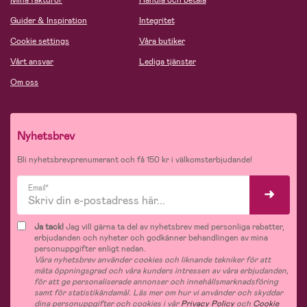
Mina fakturor
Handla och betala
Guider & Inspiration
Integritet
Cookie settings
Våra butiker
Vårt ansvar
Lediga tjänster
Om oss
Nyhetsbrev
Bli nyhetsbrevprenumerant och få 150 kr i välkomsterbjudande!
Email*
Ja tack!
Jag vill gärna ta del av nyhetsbrev med personliga rabatter,
erbjudanden och nyheter och godkänner behandlingen av mina
personuppgifter enligt nedan.
Våra nyhetsbrev använder cookies och liknande tekniker för att
mäta öppningsgrad och våra kunders intressen av våra erbjudanden,
för att ge personaliserade annonser och innehållsmarknadsföring
samt för statistikändamål. Läs mer om hur vi använder och skyddar
dina personuppgifter och cookies i vår
Privacy Policy
och
Cookie