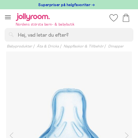
Hoppa
Superpriser på helgfavoriter →
till
innehållet
Nordens största barn- & babybutik
Sök
Babyprodukter
Äta & Dricka
Nappflaskor & Tillbehör
Dinappar